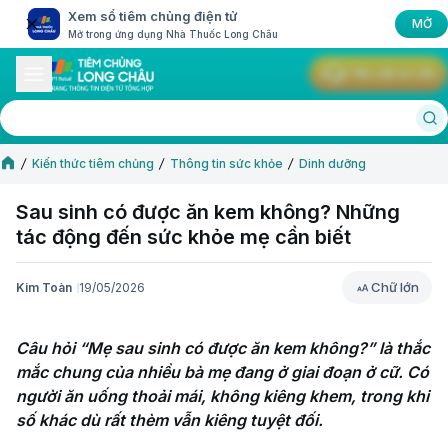
Xem sổ tiêm chủng điện tử
MỞ
Mở trong ứng dụng Nhà Thuốc Long Châu
Yêu cầu tư vấn
Kiến thức tiêm chủng
Thông tin sức khỏe
Dinh dưỡng
Sau sinh có được ăn kem không? Những
tác động đến sức khỏe mẹ cần biết
Chữ lớn
Kim Toàn
19/05/2026
Chữ lớn
Câu hỏi “Mẹ sau sinh có được ăn kem không?” là thắc 
mắc chung của nhiều bà mẹ đang ở giai đoạn ở cữ. Có 
người ăn uống thoải mái, không kiêng khem, trong khi 
số khác dù rất thèm vẫn kiêng tuyệt đối.