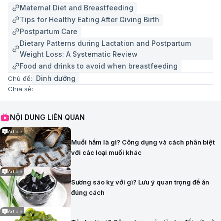
Maternal Diet and Breastfeeding
Tips for Healthy Eating After Giving Birth
Postpartum Care
Dietary Patterns during Lactation and Postpartum
Weight Loss: A Systematic Review
Food and drinks to avoid when breastfeeding
Dinh dưỡng
Chủ đề:
Chia sẻ:
NỘI DUNG LIÊN QUAN
Article
Muối hầm là gì? Công dụng và cách phân biệt
với các loại muối khác
Article
Sương sáo kỵ với gì? Lưu ý quan trọng để ăn
đúng cách
Article