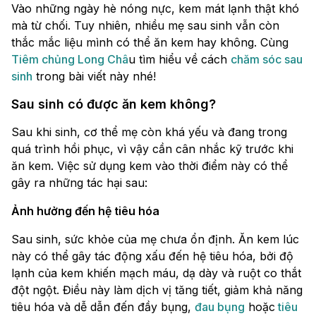
Vào những ngày hè nóng nực, kem mát lạnh thật khó
mà từ chối. Tuy nhiên, nhiều mẹ sau sinh vẫn còn
thắc mắc liệu mình có thể ăn kem hay không. Cùng
Tiêm chủng Long Châ
u tìm hiểu về cách
chăm sóc sau
sinh
trong bài viết này nhé!
Sau sinh có được ăn kem không?
Sau khi sinh, cơ thể mẹ còn khá yếu và đang trong
quá trình hồi phục, vì vậy cần cân nhắc kỹ trước khi
ăn kem. Việc sử dụng kem vào thời điểm này có thể
gây ra những tác hại sau:
Ảnh hưởng đến hệ tiêu hóa
Sau sinh, sức khỏe của mẹ chưa ổn định. Ăn kem lúc
này có thể gây tác động xấu đến hệ tiêu hóa, bởi độ
lạnh của kem khiến mạch máu, dạ dày và ruột co thắt
đột ngột. Điều này làm dịch vị tăng tiết, giảm khả năng
tiêu hóa và dễ dẫn đến đầy bụng,
đau bụng
hoặc
tiêu