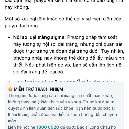
xác định loại polyp và kiểm tra xem có tế bào ung thư
hay không.
Một số xét nghiệm khác có thể gợi ý sự hiện diện của
polyp đại tràng:
Nội soi đại tràng sigma:
Phương pháp tầm soát
này tương tự nội soi đại tràng, nhưng chỉ quan sát
được trực tràng và đoạn đại tràng dưới. Tuy nhiên,
phương pháp này không thể dùng để lấy mẫu sinh
thiết. Nếu phát hiện polyp, bạn sẽ cần lên lịch nội
soi đại tràng để loại bỏ.
Thụt bari và chụp X-quang:
Ở xét nghiệm này,
bác sĩ sẽ bơm chất cản quang bari dạng lỏng vào
MIỄN TRỪ TRÁCH NHIỆM
trực tràng, sau đó dùng máy X-quang đặc biệt để
Thông tin được cung cấp chỉ mang tính chất tham khảo,
không thay thế ý kiến tham vấn y khoa. Trước khi đưa ra
chụp hình ảnh đại tràng. Bari giúp đại tràng hiện
quyết định liên quan đến sức khỏe, bạn nên được bác sĩ
lên màu trắng trên phim. Vì polyp hiện màu tối
thăm khám, chẩn đoán và điều trị theo hướng dẫn chuyên
nên sẽ dễ dàng nhận ra trên nền trắng.
môn.
Chụp CT-scan
đại tràng:
Thủ thuật này dùng máy
Liên hệ hotline
1800 6928
để được Bác sĩ Long Châu hỗ