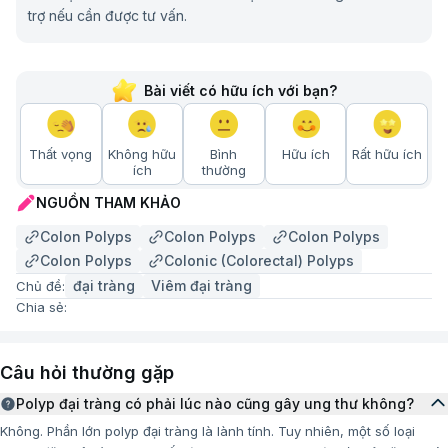
CT để tạo ảnh của đại tràng và trực tràng. Sau khi
trợ nếu cần được tư vấn.
chụp, máy tính sẽ ghép các hình ảnh để tạo ra cả
hình 2D và 3D của khu vực này. CT-scan đại tràng
đôi khi được gọi là nội soi đại tràng ảo. Phương
Bài viết có hữu ích với bạn?
pháp này có thể cho thấy tình trạng mô bị sưng,
khối u, vết loét và polyp.
Thất vọng
Không hữu
Bình
Hữu ích
Rất hữu ích
Xét nghiệm phân:
Bác sĩ sẽ đưa cho bạn bộ dụng
ích
thường
cụ và hướng dẫn cách lấy mẫu phân. Bạn sẽ gửi
NGUỒN THAM KHẢO
mẫu về phòng khám để phân tích, đặc biệt là để
Colon Polyps
Colon Polyps
Colon Polyps
kiểm tra xem có tình trạng chảy máu vi thể hay
Colon Polyps
Colonic (Colorectal) Polyps
không. Xét nghiệm này sẽ phát hiện máu trong
phân - một dấu hiệu có thể liên quan đến polyp.
đại tràng
Viêm đại tràng
Chủ đề:
Chia sẻ:
Câu hỏi thường gặp
Polyp đại tràng có phải lúc nào cũng gây ung thư không?
Không. Phần lớn polyp đại tràng là lành tính. Tuy nhiên, một số loại