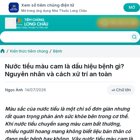
Xem sổ tiêm chủng điện tử
MỞ
Mở trong ứng dụng Nhà Thuốc Long Châu
Yêu cầu tư vấn
Kiến thức tiêm chủng
Bệnh
Nước tiểu màu cam là dấu hiệu bệnh gì?
Nguyên nhân và cách xử trí an toàn
Chữ lớn
Ngọc Ánh
14/07/2026
Chữ lớn
Màu sắc của nước tiểu là một chỉ số đơn giản nhưng 
rất quan trọng phản ánh sức khỏe bên trong cơ thể. 
Khi nước tiểu chuyển sang màu cam bất thường, 
nhiều người hoang mang không biết liệu bản thân có 
đang mắc bệnh hay không. Vậy nước tiểu màu cam là 