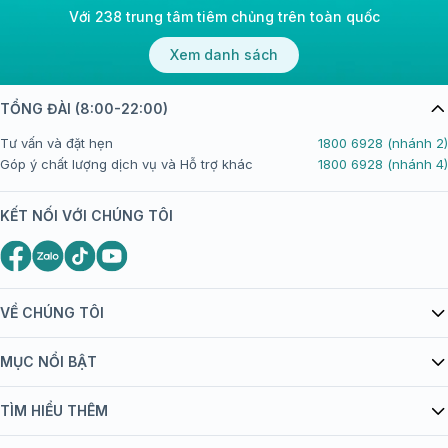
Với 238 trung tâm tiêm chủng trên toàn quốc
Xem danh sách
TỔNG ĐÀI (8:00-22:00)
Tư vấn và đặt hẹn
1800 6928 (nhánh 2)
Góp ý chất lượng dịch vụ và Hỗ trợ khác
1800 6928 (nhánh 4)
KẾT NỐI VỚI CHÚNG TÔI
VỀ CHÚNG TÔI
Giới thiệu Tiêm Chủng FPT Long Châu
MỤC NỔI BẬT
Quy chế hoạt động website/ứng dụng thương mại điện tử
Danh mục vắc xin
TÌM HIỂU THÊM
bán hàng
Kiến thức tiêm chủng