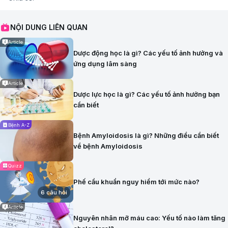
NỘI DUNG LIÊN QUAN
Article
Dược động học là gì? Các yếu tố ảnh hưởng và
ứng dụng lâm sàng
Article
Dược lực học là gì? Các yếu tố ảnh hưởng bạn
cần biết
Bệnh A-Z
Bệnh Amyloidosis là gì? Những điều cần biết
về bệnh Amyloidosis
Quizz
Phế cầu khuẩn nguy hiểm tới mức nào?
6 câu hỏi
Article
Nguyên nhân mỡ máu cao: Yếu tố nào làm tăng