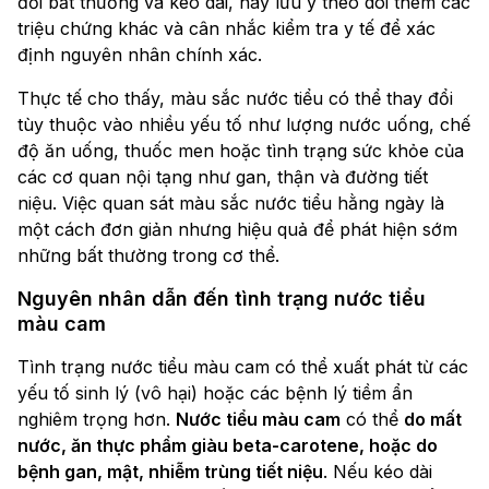
đổi bất thường và kéo dài, hãy lưu ý theo dõi thêm các
triệu chứng khác và cân nhắc kiểm tra y tế để xác
định nguyên nhân chính xác.
Thực tế cho thấy, màu sắc nước tiểu có thể thay đổi
tùy thuộc vào nhiều yếu tố như lượng nước uống, chế
độ ăn uống, thuốc men hoặc tình trạng sức khỏe của
các cơ quan nội tạng như gan, thận và đường tiết
niệu. Việc quan sát màu sắc nước tiểu hằng ngày là
một cách đơn giản nhưng hiệu quả để phát hiện sớm
những bất thường trong cơ thể.
Nguyên nhân dẫn đến tình trạng nước tiểu
màu cam
Tình trạng nước tiểu màu cam có thể xuất phát từ các
yếu tố sinh lý (vô hại) hoặc các bệnh lý tiềm ẩn
nghiêm trọng hơn.
Nước tiểu màu cam
có thể
do mất
nước, ăn thực phẩm giàu beta-carotene, hoặc do
bệnh gan, mật, nhiễm trùng tiết niệu
. Nếu kéo dài