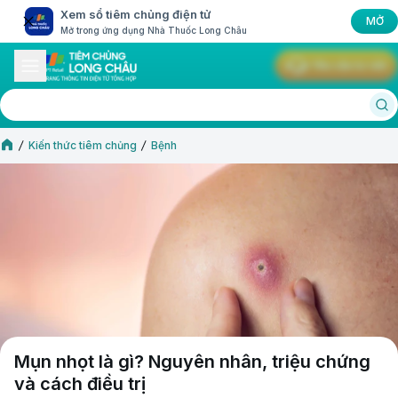
Xem sổ tiêm chủng điện tử
MỞ
Mở trong ứng dụng Nhà Thuốc Long Châu
Yêu cầu tư vấn
Kiến thức tiêm chủng
Bệnh
Mụn nhọt là gì? Nguyên nhân, triệu chứng
và cách điều trị