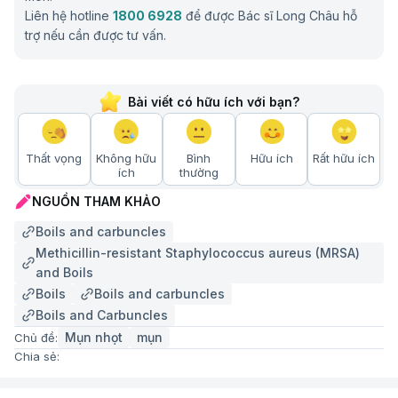
Cạo lông, waxing hoặc làm tổn thương da.
Liên hệ hotline
1800 6928
để được Bác sĩ Long Châu hỗ
Ăn uống thiếu cân bằng, nhiều dầu mỡ.
trợ nếu cần được tư vấn.
Căng thẳng kéo dài, mất ngủ.
Mặc quần áo chật, không thoáng khí.
Bài viết có hữu ích với bạn?
Dùng chung đồ dùng cá nhân với người bị mụn
nhọt.
Thất vọng
Không hữu
Bình
Hữu ích
Rất hữu ích
Không xử lý kịp thời các vết xước hoặc nhiễm
ích
thường
trùng nhẹ trên da.
NGUỒN THAM KHẢO
Phương pháp chẩn đoán và điều trị mụn nhọt
Boils and carbuncles
Phương pháp chẩn đoán và xét nghiệm mụn nhọt
Methicillin-resistant Staphylococcus aureus (MRSA)
and Boils
Việc chẩn đoán mụn nhọt chủ yếu dựa vào thăm
Boils
Boils and carbuncles
khám lâm sàng. Bác sĩ sẽ quan sát trực tiếp tổn
Boils and Carbuncles
thương da, đánh giá các đặc điểm như sưng, đỏ, có
Mụn nhọt
mụn
Chủ đề:
mủ và cảm giác đau để xác định đó có phải là mụn
Chia sẻ:
nhọt hay không. Trong hầu hết các trường hợp, chẩn
đoán không cần đến xét nghiệm phức tạp.