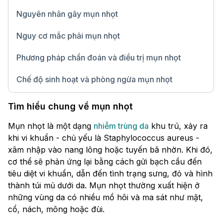
Nguyên nhân gây mụn nhọt
Nguy cơ mắc phải mụn nhọt
Phương pháp chẩn đoán và điều trị mụn nhọt
Chế độ sinh hoạt và phòng ngừa mụn nhọt
Chữ lớn
Tìm hiểu chung về mụn nhọt
Mụn nhọt là một dạng
nhiễm trùng da
khu trú, xảy ra
khi vi khuẩn - chủ yếu là Staphylococcus aureus -
xâm nhập vào nang lông hoặc tuyến bã nhờn. Khi đó,
cơ thể sẽ phản ứng lại bằng cách gửi bạch cầu đến
tiêu diệt vi khuẩn, dẫn đến tình trạng sưng, đỏ và hình
thành túi mủ dưới da. Mụn nhọt thường xuất hiện ở
những vùng da có nhiều mồ hôi và ma sát như mặt,
cổ, nách, mông hoặc đùi.