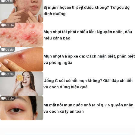
Article
Bị mụn nhọt ăn thịt vịt được không? Từ góc độ
Việc điều trị mụn nhọt tùy thuộc vào mức độ nghiêm
dinh dưỡng
trọng. Với mụn nhẹ, có thể chăm sóc tại nhà bằng
cách giữ vệ sinh sạch sẽ, chườm ấm để mụn tự vỡ,
Article
không tự ý nặn mủ. Nếu mụn nhọt lớn, đau nhiều
Mụn nhọt tái phát nhiều lần: Nguyên nhân, dấu
hoặc có dấu hiệu nhiễm trùng lan rộng, bác sĩ có thể
hiệu cảnh báo
kê đơn
thuốc kháng sinh
uống hoặc bôi tại chỗ.
Article
Mụn nhọt và áp xe da: Cách nhận biết, phân biệt
Ngoài ra, điều trị nguyên nhân nền như kiểm soát
và phòng ngừa
bệnh tiểu đường, tăng cường miễn dịch và thay đổi lối
sống cũng rất quan trọng để ngăn mụn tái phát.
Article
Uống C sủi có hết mụn không? Giải đáp chi tiết
và cách dùng hiệu quả
Article
Mí mắt nổi mụn nước nhỏ là bị gì? Nguyên nhân
và cách xử lý an toàn