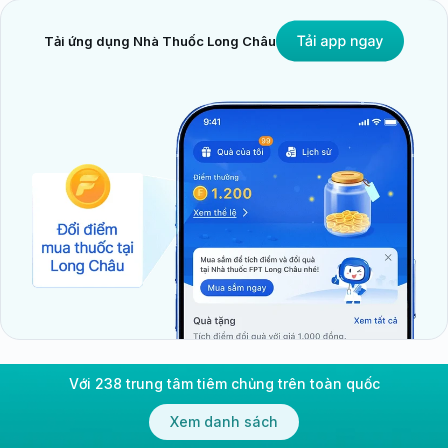
Tải ứng dụng Nhà Thuốc Long Châu
Nếu mụn nhọt nhiễm trùng lan rộng, bác sĩ có thể kê kháng sinh điều trị
Ngoại khoa
Trong một số trường hợp, mụn cần được rạch dẫn lưu
để loại bỏ mủ, giúp giảm đau và ngăn ngừa biến
chứng.
Chế độ sinh hoạt và phòng ngừa mụn nhọt
Những thói quen sinh hoạt giúp hạn chế diễn tiến của
mụn nhọt
Chế độ sinh hoạt:
Giữ vệ sinh cơ thể sạch sẽ là yếu tố quan trọng
hàng đầu trong việc ngăn ngừa và hạn chế diễn
Với 238 trung tâm tiêm chủng trên toàn quốc
tiến của mụn nhọt.
Xem danh sách
Nên tắm rửa thường xuyên, đặc biệt sau khi ra