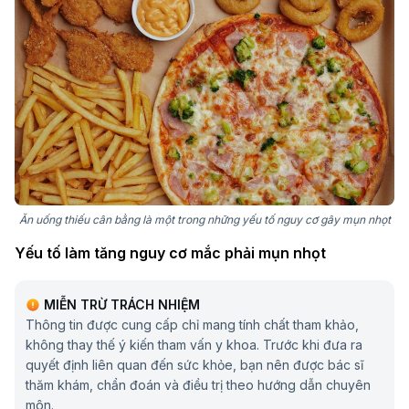
Ăn uống thiếu cân bằng là một trong những yếu tố nguy cơ gây mụn nhọt
Yếu tố làm tăng nguy cơ mắc phải mụn nhọt
Một số yếu tố dưới đây có thể làm tăng khả năng bạn
MIỄN TRỪ TRÁCH NHIỆM
bị mụn nhọt:
Thông tin được cung cấp chỉ mang tính chất tham khảo,
không thay thế ý kiến tham vấn y khoa. Trước khi đưa ra
Vệ sinh da không đúng cách.
quyết định liên quan đến sức khỏe, bạn nên được bác sĩ
Da thường xuyên bị ẩm ướt hoặc ma sát.
thăm khám, chẩn đoán và điều trị theo hướng dẫn chuyên
môn.