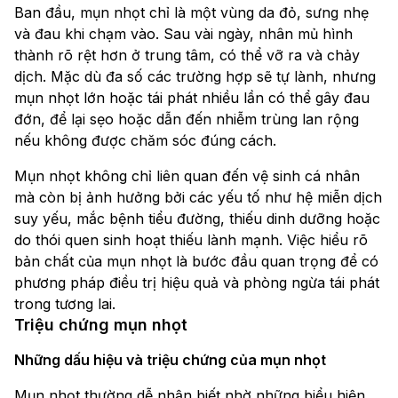
Ban đầu, mụn nhọt chỉ là một vùng da đỏ, sưng nhẹ
và đau khi chạm vào. Sau vài ngày, nhân mủ hình
thành rõ rệt hơn ở trung tâm, có thể vỡ ra và chảy
dịch. Mặc dù đa số các trường hợp sẽ tự lành, nhưng
mụn nhọt lớn hoặc tái phát nhiều lần có thể gây đau
đớn, để lại sẹo hoặc dẫn đến nhiễm trùng lan rộng
nếu không được chăm sóc đúng cách.
Mụn nhọt không chỉ liên quan đến vệ sinh cá nhân
mà còn bị ảnh hưởng bởi các yếu tố như hệ miễn dịch
suy yếu, mắc bệnh tiểu đường, thiếu dinh dưỡng hoặc
do thói quen sinh hoạt thiếu lành mạnh. Việc hiểu rõ
bản chất của mụn nhọt là bước đầu quan trọng để có
phương pháp điều trị hiệu quả và phòng ngừa tái phát
trong tương lai.
Triệu chứng mụn nhọt
Những dấu hiệu và triệu chứng của mụn nhọt
Mụn nhọt thường dễ nhận biết nhờ những biểu hiện