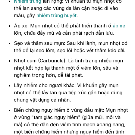
Nhiễm trùng
lan rộng: Vi khuẩn từ mụn nhọt có
thể lan sang các vùng da lân cận hoặc đi vào
máu, gây
nhiễm trùng huyết
.
Áp xe: Mụn nhọt có thể phát triển thành ổ
áp xe
lớn, chứa đầy mủ và cần phải rạch dẫn lưu.
Sẹo và thâm sau mụn: Sau khi lành, mụn nhọt có
thể để lại sẹo lõm, sẹo lồi hoặc vết thâm kéo dài.
Nhọt cụm (Carbuncle): Là tình trạng nhiều mụn
nhọt kết hợp lại thành một ổ viêm lớn, sâu và
nghiêm trọng hơn, dễ tái phát.
Lây nhiễm cho người khác: Vi khuẩn gây mụn
nhọt có thể lây lan qua tiếp xúc gần hoặc dùng
chung vật dụng cá nhân.
Biến chứng nguy hiểm ở vùng đầu mặt: Mụn nhọt
ở vùng "tam giác nguy hiểm" (giữa mũi, môi và
má) có thể dẫn đến viêm tĩnh mạch xoang hang,
một biến chứng hiếm nhưng nguy hiểm đến tính