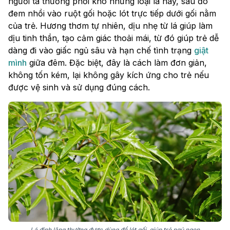
người ta thường phơi khô những loại lá này, sau đó
đem nhồi vào ruột gối hoặc lót trực tiếp dưới gối nằm
của trẻ. Hương thơm tự nhiên, dịu nhẹ từ lá giúp làm
dịu tinh thần, tạo cảm giác thoải mái, từ đó giúp trẻ dễ
dàng đi vào giấc ngủ sâu và hạn chế tình trạng
giật
mình
giữa đêm. Đặc biệt, đây là cách làm đơn giản,
không tốn kém, lại không gây kích ứng cho trẻ nếu
được vệ sinh và sử dụng đúng cách.
Lá đinh lăng thường được dùng để lót gối, giúp trẻ ngủ ngon