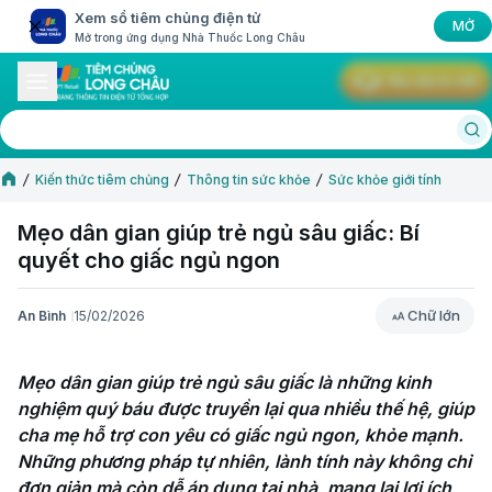
Xem sổ tiêm chủng điện tử
MỞ
Mở trong ứng dụng Nhà Thuốc Long Châu
Yêu cầu tư vấn
Kiến thức tiêm chủng
Thông tin sức khỏe
Sức khỏe giới tính
Mẹo dân gian giúp trẻ ngủ sâu giấc: Bí
quyết cho giấc ngủ ngon
Chữ lớn
An Bình
15/02/2026
Chữ lớn
Mẹo dân gian giúp trẻ ngủ sâu giấc là những kinh 
nghiệm quý báu được truyền lại qua nhiều thế hệ, giúp 
cha mẹ hỗ trợ con yêu có giấc ngủ ngon, khỏe mạnh. 
Những phương pháp tự nhiên, lành tính này không chỉ 
đơn giản mà còn dễ áp dụng tại nhà, mang lại lợi ích 