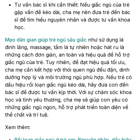
Tư vấn bác sĩ khi cần thiết: Nếu giấc ngủ của trẻ
gặp vấn đề kéo dài, cha mẹ nên đưa trẻ đến bác
sĩ để tìm hiểu nguyên nhân và được tư vấn khoa
học.
Mẹo dân gian giúp trẻ ngủ sâu giấc
như sử dụng lá
đinh lăng, massage, tắm lá tự nhiên hoặc hát ru là
những cách đơn giản, an toàn và hiệu quả để hỗ trợ
giấc ngủ của trẻ. Tuy nhiên, để đạt hiệu quả tối ưu,
cha mẹ cần kết hợp với thói quen ngủ đều đặn, dinh
dưỡng hợp lý và môi trường ngủ phù hợp. Nếu trẻ có
dấu hiệu rối loạn giấc ngủ kéo dài, hãy đưa con đến
bác sĩ để được tư vấn kịp thời. Với sự chăm sóc khoa
học và tình yêu thương, cha mẹ sẽ giúp con yêu có
những giấc ngủ ngon, hỗ trợ phát triển toàn diện về
thể chất và trí tuệ.
Xem thêm:
Rối loạn giấc ngủ ở trẻ em: Nguyên nhân, dấu hiệu