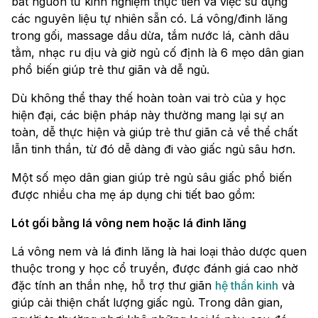
bắt nguồn từ kinh nghiệm thực tiễn và việc sử dụng
các nguyên liệu tự nhiên sẵn có. Lá vông/đinh lăng
trong gối, massage dầu dừa, tắm nước lá, cành dâu
tằm, nhạc ru dịu và giờ ngủ cố định là 6 mẹo dân gian
phổ biến giúp trẻ thư giãn và dễ ngủ.
Dù không thể thay thế hoàn toàn vai trò của y học
hiện đại, các biện pháp này thường mang lại sự an
toàn, dễ thực hiện và giúp trẻ thư giãn cả về thể chất
lẫn tinh thần, từ đó dễ dàng đi vào giấc ngủ sâu hơn.
Một số mẹo dân gian giúp trẻ ngủ sâu giấc phổ biến
được nhiều cha mẹ áp dụng chi tiết bao gồm:
Lót gối bằng lá vông nem hoặc lá đinh lăng
Lá vông nem và lá đinh lăng là hai loại thảo dược quen
thuộc trong y học cổ truyền, được đánh giá cao nhờ
đặc tính an thần nhẹ, hỗ trợ thư giãn
hệ thần kinh
và
giúp cải thiện chất lượng giấc ngủ. Trong dân gian,