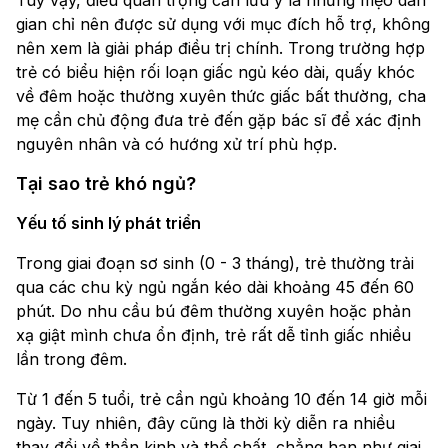
Tuy vậy, điều quan trọng cần lưu ý là những mẹo dân
gian chỉ nên được sử dụng với mục đích hỗ trợ, không
nên xem là giải pháp điều trị chính. Trong trường hợp
trẻ có biểu hiện rối loạn giấc ngủ kéo dài, quấy khóc
về đêm hoặc thường xuyên thức giấc bất thường, cha
mẹ cần chủ động đưa trẻ đến gặp bác sĩ để xác định
nguyên nhân và có hướng xử trí phù hợp.
Tại sao trẻ khó ngủ?
Yếu tố sinh lý phát triển
Trong giai đoạn sơ sinh (0 - 3 tháng), trẻ thường trải
qua các chu kỳ ngủ ngắn kéo dài khoảng 45 đến 60
phút. Do nhu cầu bú đêm thường xuyên hoặc phản
xạ giật mình chưa ổn định, trẻ rất dễ tỉnh giấc nhiều
lần trong đêm.
Từ 1 đến 5 tuổi, trẻ cần ngủ khoảng 10 đến 14 giờ mỗi
ngày. Tuy nhiên, đây cũng là thời kỳ diễn ra nhiều
thay đổi về thần kinh và thể chất, chẳng hạn như giai