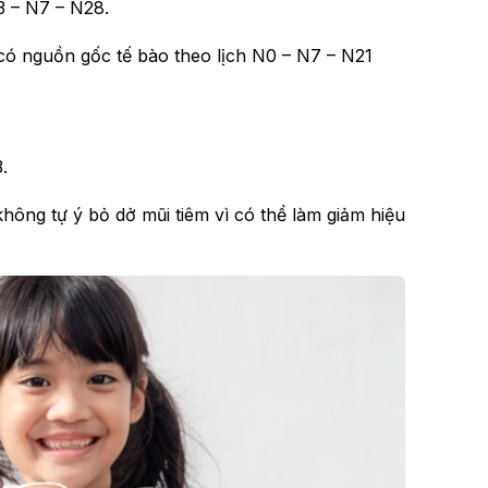
N3 – N7 – N28.
 có nguồn gốc tế bào theo lịch N0 – N7 – N21
.
hông tự ý bỏ dở mũi tiêm vì có thể làm giảm hiệu