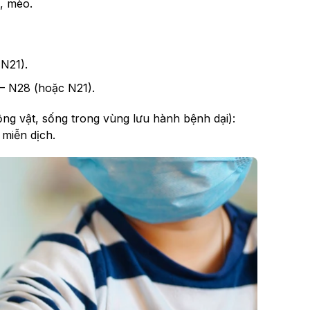
, mèo.
 N21).
7 – N28 (hoặc N21).
ộng vật, sống trong vùng lưu hành bệnh dại):
 miễn dịch.