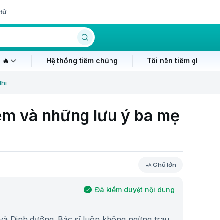
tử
 🔥
Hệ thống tiêm chủng
Tôi nên tiêm gì
Nhi
 em và những lưu ý ba mẹ
Chữ lớn
Đã kiểm duyệt nội dung
và Dinh dưỡng. Bác sĩ luôn không ngừng trau