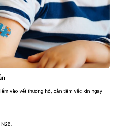
ắn
iếm vào vết thương hở, cần tiêm vắc xin ngay
– N28.