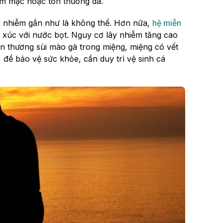
iêm mạc hoặc tổn thương da.
y nhiễm gần như là không thể. Hơn nữa,
hệ miễn
p xúc với nước bọt. Nguy cơ lây nhiễm tăng cao
n thương sùi mào gà trong miệng, miệng có vết
y, để bảo vệ sức khỏe, cần duy trì vệ sinh cá