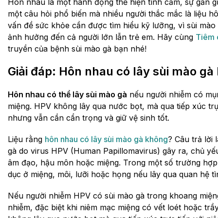
Hôn nhau là một hành động thể hiện tình cảm, sự gần gũ
một câu hỏi phổ biến mà nhiều người thắc mắc là liệu h
vấn đề sức khỏe cần được tìm hiểu kỹ lưỡng, vì sùi mào
ảnh hưởng đến cả người lớn lẫn trẻ em. Hãy cùng
Tiêm 
truyền của bệnh sùi mào gà bạn nhé!
Giải đáp: Hôn nhau có lây sùi mào gà
Hôn nhau có thể lây sùi mào gà
nếu người nhiễm có mụn 
miệng. HPV không lây qua nước bọt, mà qua tiếp xúc trự
nhưng vẫn cần cẩn trọng và giữ vệ sinh tốt.
Liệu rằng
hôn nhau có lây sùi mào gà không
? Câu trả lời
gà do virus HPV (Human Papillomavirus) gây ra, chủ yếu
âm đạo, hậu môn hoặc miệng. Trong một số trường hợp
dục ở miệng, môi, lưỡi hoặc họng nếu lây qua quan hệ t
Nếu người nhiễm HPV có sùi mào gà trong khoang miệng,
nhiễm, đặc biệt khi niêm mạc miệng có vết loét hoặc trầ