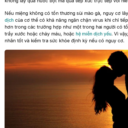
không lây qua nước bọt mà qua tiếp xúc trực tiếp với n
Nếu miệng không có tổn thương sùi mào gà, nguy cơ lâ
dịch
của cơ thể có khả năng ngăn chặn virus khi chỉ tiế
hơn trong các trường hợp như một trong hai người có tổ
trầy xước hoặc chảy máu, hoặc
hệ miễn dịch yếu
. Vì vậ
nhân tốt và kiểm tra sức khỏe định kỳ nếu có nguy cơ.