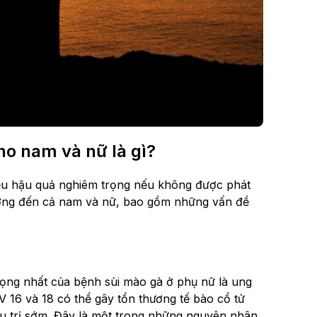
ho nam và nữ là gì?
iều hậu quả nghiêm trọng nếu không được phát
 hưởng đến cả nam và nữ, bao gồm những vấn đề
ọng nhất của bệnh sùi mào gà ở phụ nữ là ung
16 và 18 có thể gây tổn thương tế bào cổ tử
u trị sớm. Đây là một trong những nguyên nhân