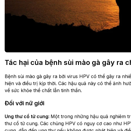
Tác hại của bệnh sùi mào gà gây ra c
Bệnh sùi mào gà gây ra bởi virus HPV có thể gây ra nh
hiện và điều trị kịp thời. Các hậu quả này có thể ảnh
về sức khỏe thể chất lẫn tinh thần.
Đối với nữ giới
Ung thư cổ tử cung:
Một trong những hậu quả nghiêm tr
thư cổ tử cung. Các chủng HPV có nguy cơ cao như HPV 
cung, dẫn đến ung thư nếu không được phát hiện và điề