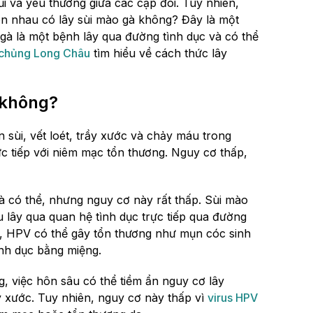
i và yêu thương giữa các cặp đôi. Tuy nhiên,
ôn nhau có lây sùi mào gà không? Đây là một
 gà là một bệnh lây qua đường tình dục và có thể
chủng Long Châu
tìm hiểu về cách thức lây
 không?
sùi, vết loét, trầy xước và chảy máu trong
c tiếp với niêm mạc tổn thương. Nguy cơ thấp,
 là có thể, nhưng nguy cơ này rất thấp. Sùi mào
 lây qua quan hệ tình dục trực tiếp qua đường
, HPV có thể gây tổn thương như mụn cóc sinh
ình dục bằng miệng.
 việc hôn sâu có thể tiềm ẩn nguy cơ lây
y xước. Tuy nhiên, nguy cơ này thấp vì
virus HPV