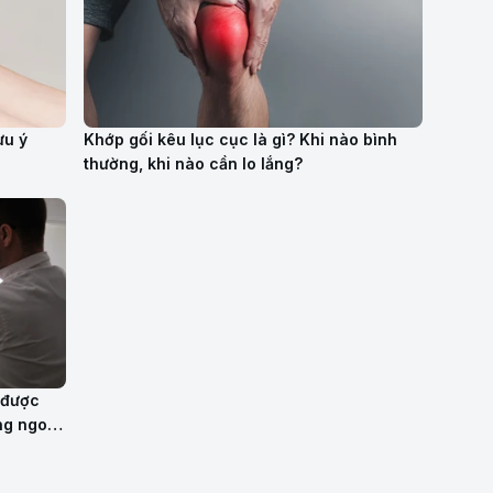
ưu ý
Khớp gối kêu lục cục là gì? Khi nào bình
thường, khi nào cần lo lắng?
 được
ng ngoài