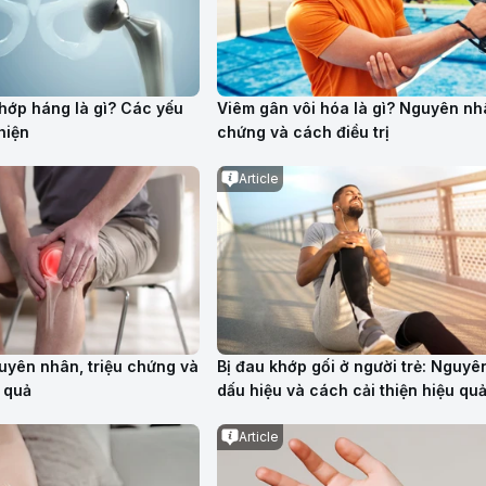
khớp háng là gì? Các yếu
Viêm gân vôi hóa là gì? Nguyên nhâ
 hiện
chứng và cách điều trị
Article
uyên nhân, triệu chứng và
Bị đau khớp gối ở người trẻ: Nguyê
u quả
dấu hiệu và cách cải thiện hiệu qu
Article