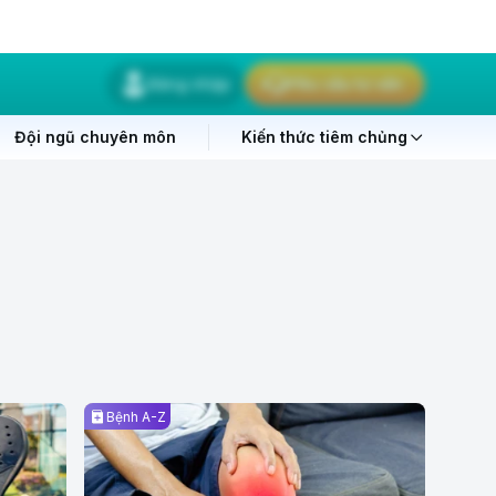
Đăng nhập
Yêu cầu tư vấn
Đội ngũ chuyên môn
Kiến thức tiêm chủng
Bài
Bệnh A-Z