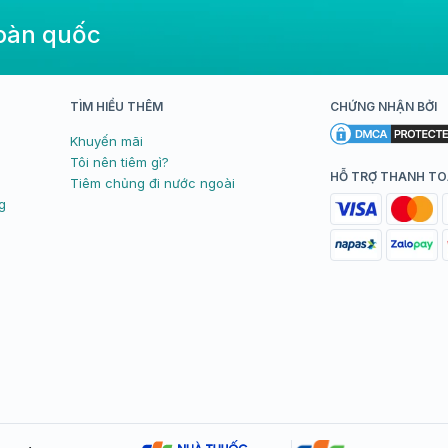
toàn quốc
TÌM HIỂU THÊM
CHỨNG NHẬN BỞI
Khuyến mãi
Tôi nên tiêm gì?
HỖ TRỢ THANH T
Tiêm chủng đi nước ngoài
g