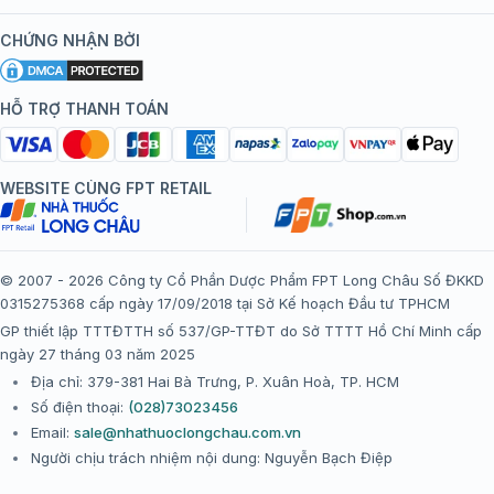
Kiến thức tiêm chủng
Chính sách nội dung
Khuyến mãi
CHỨNG NHẬN BỞI
Đội ngũ bác sĩ, chuyên gia
Chính sách bảo mật
Tôi nên tiêm gì?
Hệ thống trung tâm tiêm chủng
HỖ TRỢ THANH TOÁN
Chính sách bảo mật dữ liệu cá nhân
Tiêm chủng đi nước ngoài
Chính sách thanh toán
WEBSITE CÙNG FPT RETAIL
Chính sách đổi trả gói, mũi tiêm tại trung tâm tiêm chủng
FPT Long Châu
Chính sách “Gia đình là Số 1”
© 2007 - 2026 Công ty Cổ Phần Dược Phẩm FPT Long Châu Số ĐKKD
0315275368 cấp ngày 17/09/2018 tại Sở Kế hoạch Đầu tư TPHCM
Thể lệ chương trình “Tích điểm nhận đặc quyền”
GP thiết lập TTTĐTTH số 537/GP-TTĐT do Sở TTTT Hồ Chí Minh cấp
ngày 27 tháng 03 năm 2025
Địa chỉ: 379-381 Hai Bà Trưng, P. Xuân Hoà, TP. HCM
Số điện thoại:
(028)73023456
Email:
sale@nhathuoclongchau.com.vn
Người chịu trách nhiệm nội dung: Nguyễn Bạch Điệp