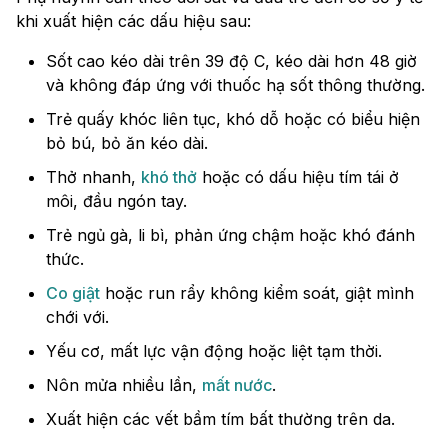
khi xuất hiện các dấu hiệu sau:
Sốt cao kéo dài trên 39 độ C, kéo dài hơn 48 giờ
và không đáp ứng với thuốc hạ sốt thông thường.
Trẻ quấy khóc liên tục, khó dỗ hoặc có biểu hiện
bỏ bú, bỏ ăn kéo dài.
Thở nhanh,
khó thở
hoặc có dấu hiệu tím tái ở
môi, đầu ngón tay.
Trẻ ngủ gà, li bì, phản ứng chậm hoặc khó đánh
thức.
Co giật
hoặc run rẩy không kiểm soát, giật mình
chới với.
Yếu cơ, mất lực vận động hoặc liệt tạm thời.
Nôn mửa nhiều lần,
mất nước
.
Xuất hiện các vết bầm tím bất thường trên da.