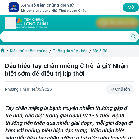
Xem sổ tiêm chủng điện tử
MỞ
Mở trong ứng dụng Nhà Thuốc Long Châu
Yêu cầu tư vấn
Kiến thức tiêm chủng
Thông tin sức khỏe
Mẹ & Bé
Dấu hiệu tay chân miệng ở trẻ là gì? Nhận
biết sớm để điều trị kịp thời
Chữ lớn
Phương Thảo
14/05/2026
Chữ lớn
Tay chân miệng là bệnh truyền nhiễm thường gặp ở 
trẻ nhỏ, đặc biệt trong giai đoạn từ 1 - 5 tuổi. Bệnh 
thường tiến triển qua nhiều giai đoạn, mỗi giai đoạn đi 
kèm với những biểu hiện đặc trưng. Việc nhận biết 
sớm dấu hiệu tay chân miệng ở trẻ giúp phụ huynh xử 