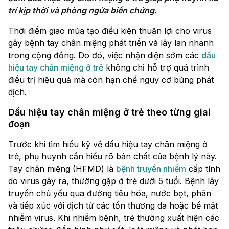
trí kịp thời và phòng ngừa biến chứng.
Thời điểm giao mùa tạo điều kiện thuận lợi cho virus
gây bệnh tay chân miệng phát triển và lây lan nhanh
trong cộng đồng. Do đó, việc nhận diện sớm các
dấu
hiệu tay chân miệng ở trẻ
không chỉ hỗ trợ quá trình
điều trị hiệu quả mà còn hạn chế nguy cơ bùng phát
dịch.
Dấu hiệu tay chân miệng ở trẻ theo từng giai
đoạn
Trước khi tìm hiểu kỹ về dấu hiệu tay chân miệng ở
trẻ, phụ huynh cần hiểu rõ bản chất của bệnh lý này.
Tay chân miệng (HFMD) là
bệnh truyền nhiễm
cấp tính
do virus gây ra, thường gặp ở trẻ dưới 5 tuổi. Bệnh lây
truyền chủ yếu qua đường tiêu hóa, nước bọt, phân
và tiếp xúc với dịch từ các tổn thương da hoặc bề mặt
nhiễm virus. Khi nhiễm bệnh, trẻ thường xuất hiện các