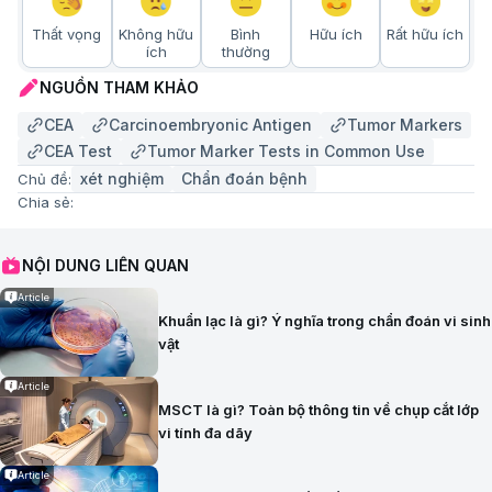
Thất vọng
Không hữu
Bình
Hữu ích
Rất hữu ích
ích
thường
NGUỒN THAM KHẢO
CEA
Carcinoembryonic Antigen
Tumor Markers
CEA Test
Tumor Marker Tests in Common Use
xét nghiệm
Chẩn đoán bệnh
Chủ đề:
Chia sẻ:
NỘI DUNG LIÊN QUAN
Article
Khuẩn lạc là gì? Ý nghĩa trong chẩn đoán vi sinh
vật
Article
MSCT là gì? Toàn bộ thông tin về chụp cắt lớp
vi tính đa dãy
Article