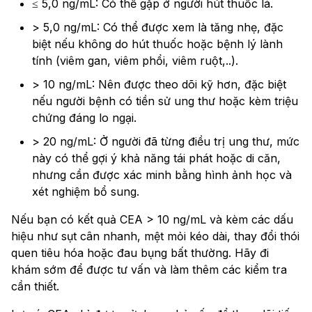
≤ 5,0 ng/mL: Có thể gặp ở người hút thuốc lá.
> 5,0 ng/mL: Có thể được xem là tăng nhẹ, đặc
biệt nếu không do hút thuốc hoặc bệnh lý lành
tính (viêm gan, viêm phổi, viêm ruột,..).
> 10 ng/mL: Nên được theo dõi kỹ hơn, đặc biệt
nếu người bệnh có tiền sử ung thư hoặc kèm triệu
chứng đáng lo ngại.
> 20 ng/mL: Ở người đã từng điều trị ung thư, mức
này có thể gợi ý khả năng tái phát hoặc di căn,
nhưng cần được xác minh bằng hình ảnh học và
xét nghiệm bổ sung.
Nếu bạn có kết quả CEA > 10 ng/mL và kèm các dấu
hiệu như sụt cân nhanh, mệt mỏi kéo dài, thay đổi thói
quen tiêu hóa hoặc đau bụng bất thường. Hãy đi
khám sớm để được tư vấn và làm thêm các kiểm tra
cần thiết.