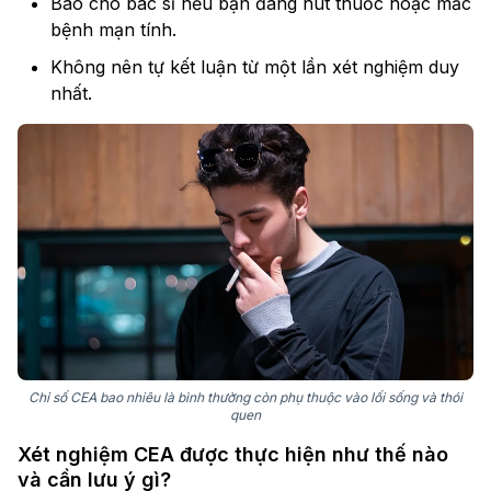
Báo cho bác sĩ nếu bạn đang hút thuốc hoặc mắc
bệnh mạn tính.
Không nên tự kết luận từ một lần xét nghiệm duy
nhất.
Chỉ số CEA bao nhiêu là bình thường còn phụ thuộc vào lối sống và thói
quen
Xét nghiệm CEA được thực hiện như thế nào
và cần lưu ý gì?