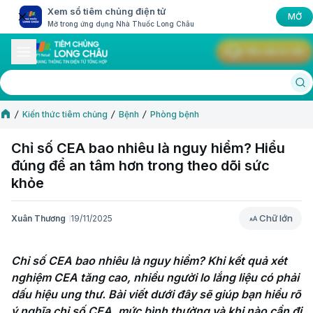
Xem sổ tiêm chủng điện tử
MỞ
Mở trong ứng dụng Nhà Thuốc Long Châu
Yêu cầu tư vấn
Kiến thức tiêm chủng
Bệnh
Phòng bệnh
Chỉ số CEA bao nhiêu là nguy hiểm? Hiểu
đúng để an tâm hơn trong theo dõi sức
khỏe
Chữ lớn
Xuân Thương
19/11/2025
Chữ lớn
Chỉ số CEA bao nhiêu là nguy hiểm? Khi kết quả xét 
nghiệm CEA tăng cao, nhiều người lo lắng liệu có phải 
dấu hiệu ung thư. Bài viết dưới đây sẽ giúp bạn hiểu rõ 
ý nghĩa chỉ số CEA, mức bình thường và khi nào cần đi 