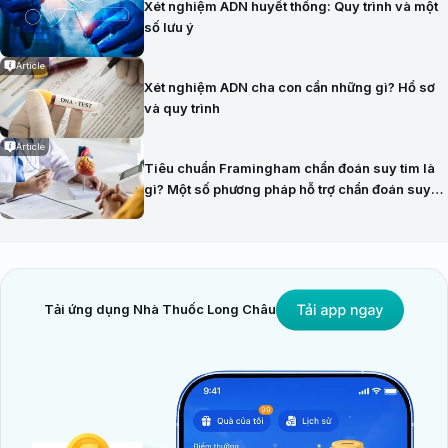
Xét nghiệm ADN huyết thống: Quy trình và một
số lưu ý
Article
Xét nghiệm ADN cha con cần những gì? Hồ sơ
và quy trình
Article
Tiêu chuẩn Framingham chẩn đoán suy tim là
gì? Một số phương pháp hỗ trợ chẩn đoán suy
tim hiện nay
Tải ứng dụng Nhà Thuốc Long Châu