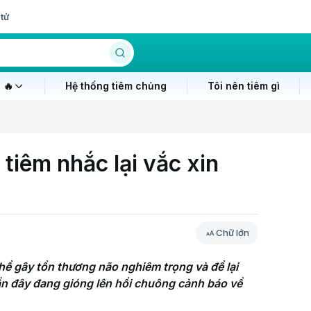
tử
 🔥
Hệ thống tiêm chủng
Tôi nên tiêm gì
 tiêm nhắc lại vắc xin
Chữ lớn
ể gây tổn thương não nghiêm trọng và để lại 
n đây đang gióng lên hồi chuông cảnh báo về 