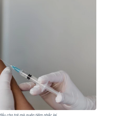
đầu cho trẻ mà quên tiêm nhắc lại