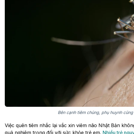
Bên cạnh tiêm chủng, phụ huynh cũng
Việc quên tiêm nhắc lại vắc xin viêm não Nhật Bản khôn
quả nghiêm trọng đối với sức khỏe trẻ em.
Nhiều trẻ nguy