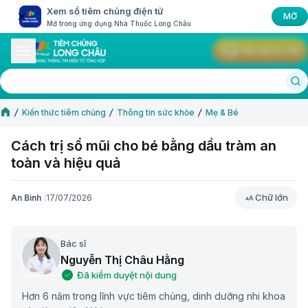
Xem sổ tiêm chủng điện tử
MỞ
Mở trong ứng dụng Nhà Thuốc Long Châu
Yêu cầu tư vấn
Kiến thức tiêm chủng
Thông tin sức khỏe
Mẹ & Bé
Cách trị sổ mũi cho bé bằng dầu tràm an
toàn và hiệu quả
Chữ lớn
An Bình
17/07/2026
Chữ lớn
Bác sĩ
Nguyễn Thị Châu Hằng
Đã kiểm duyệt nội dung
Hơn 6 năm trong lĩnh vực tiêm chủng, dinh dưỡng nhi khoa