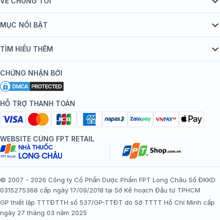
VỀ CHÚNG TÔI
Giới thiệu Tiêm Chủng FPT Long Châu
MỤC NỔI BẬT
Quy chế hoạt động website/ứng dụng thương mại điện tử
Danh mục vắc xin
TÌM HIỂU THÊM
bán hàng
Kiến thức tiêm chủng
Chính sách nội dung
Khuyến mãi
CHỨNG NHẬN BỞI
Đội ngũ bác sĩ, chuyên gia
Chính sách bảo mật
Tôi nên tiêm gì?
Hệ thống trung tâm tiêm chủng
HỖ TRỢ THANH TOÁN
Chính sách bảo mật dữ liệu cá nhân
Tiêm chủng đi nước ngoài
Chính sách thanh toán
WEBSITE CÙNG FPT RETAIL
Chính sách đổi trả gói, mũi tiêm tại trung tâm tiêm chủng
FPT Long Châu
Chính sách “Gia đình là Số 1”
© 2007 - 2026 Công ty Cổ Phần Dược Phẩm FPT Long Châu Số ĐKKD
0315275368 cấp ngày 17/09/2018 tại Sở Kế hoạch Đầu tư TPHCM
Thể lệ chương trình “Tích điểm nhận đặc quyền”
GP thiết lập TTTĐTTH số 537/GP-TTĐT do Sở TTTT Hồ Chí Minh cấp
ngày 27 tháng 03 năm 2025