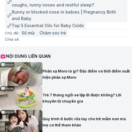
coughs, runny noses and restful sleep?
Runny or blocked nose in babies | Pregnancy Birth
and Baby
Top 5 Essential Oils for Baby Colds
Sổ mũi
Chăm sóc trẻ
Chủ đề:
Chia sẻ:
NỘI DUNG LIÊN QUAN
Article
Phản xạ Moro là gì? Đặc điểm và thời điểm xuất
hiện phản xạ Moro
Article
Trẻ 7 tháng ngồi xe tập đi được không? Lời
khuyên từ chuyên gia
Article
Quy trình 6 bước rửa tay cho trẻ mầm non mà
mẹ có thể tham khảo