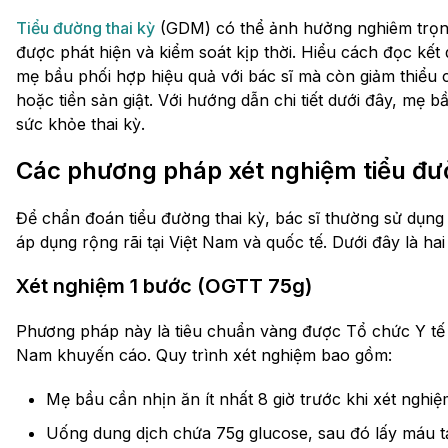
Tiểu đường thai kỳ
(GDM) có thể ảnh hưởng nghiêm trọng
được phát hiện và kiểm soát kịp thời. Hiểu cách đọc kết
mẹ bầu phối hợp hiệu quả với bác sĩ mà còn giảm thiểu
hoặc tiền sản giật. Với hướng dẫn chi tiết dưới đây, mẹ bầ
sức khỏe thai kỳ.
Các phương pháp xét nghiệm tiểu đườ
Để chẩn đoán tiểu đường thai kỳ, bác sĩ thường sử dụ
áp dụng rộng rãi tại Việt Nam và quốc tế. Dưới đây là h
Xét nghiệm 1 bước (OGTT 75g)
Phương pháp này là tiêu chuẩn vàng được Tổ chức Y tế 
Nam khuyến cáo. Quy trình xét nghiệm bao gồm:
Mẹ bầu cần nhịn ăn ít nhất 8 giờ trước khi xét nghiệ
Uống dung dịch chứa 75g glucose, sau đó lấy máu tại 