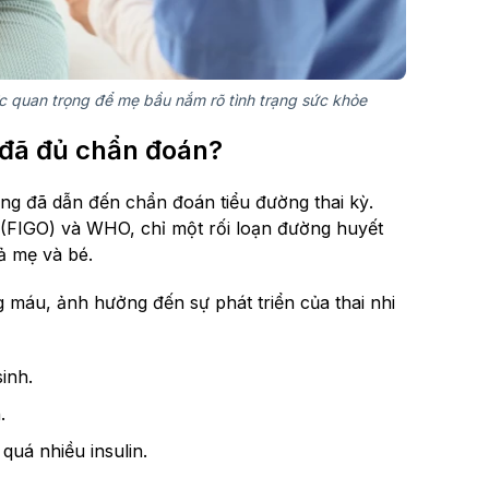
ớc quan trọng để mẹ bầu nắm rõ tình trạng sức khỏe
 đã đủ chẩn đoán?
ng đã dẫn đến chẩn đoán tiểu đường thai kỳ.
 (FIGO) và WHO, chỉ một rối loạn đường huyết
ả mẹ và bé.
g máu, ảnh hưởng đến sự phát triển của thai nhi
inh.
.
quá nhiều insulin.