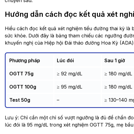
chuyên sâu.
Hướng dẫn cách đọc kết quả xét nghi
Hiểu cách đọc kết quả xét nghiệm tiểu đường thai kỳ là
sức khỏe. Dưới đây là bảng tham chiếu các ngưỡng đườ
khuyến nghị của Hiệp hội Đái tháo đường Hoa Kỳ (ADA
Phương pháp
Lúc đói
Sau 1 giờ
OGTT 75g
≥ 92 mg/dL
≥ 180 mg/dL
OGTT 100g
≥ 95 mg/dL
≥ 180 mg/dL
Test 50g
–
≥ 130–140 m
Lưu ý: Chỉ cần một chỉ số vượt ngưỡng là đủ để chẩn đo
lúc đói là 95 mg/dL trong xét nghiệm OGTT 75g, mẹ bầ