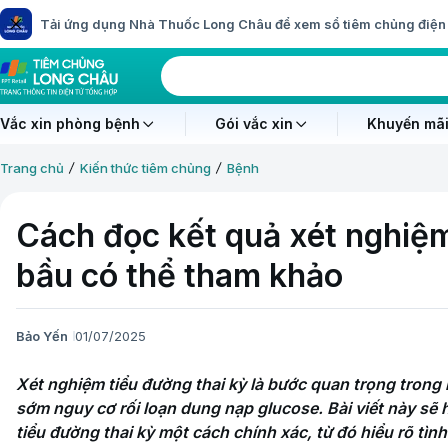
Tải ứng dụng Nhà Thuốc Long Châu để xem sổ tiêm chủng điện 
Vắc xin phòng bệnh
Gói vắc xin
Khuyến mãi
Trang chủ
Kiến thức tiêm chủng
Bệnh
Cách đọc kết quả xét nghiệm
bầu có thể tham khảo
Bảo Yến
01/07/2025
Xét nghiệm tiểu đường thai kỳ là bước quan trọng trong h
sớm nguy cơ rối loạn dung nạp glucose. Bài viết này sẽ
tiểu đường thai kỳ một cách chính xác, từ đó hiểu rõ tình