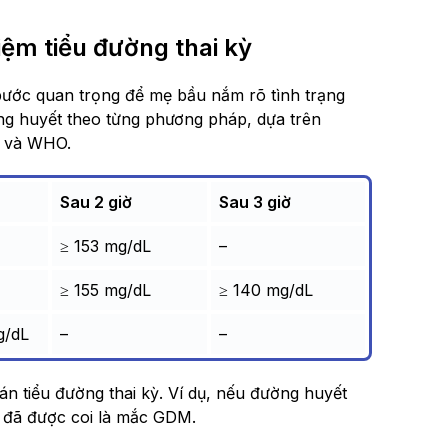
ệm tiểu đường thai kỳ
 bước quan trọng để mẹ bầu nắm rõ tình trạng
ng huyết theo từng phương pháp, dựa trên
) và WHO.
Sau 2 giờ
Sau 3 giờ
≥ 153 mg/dL
–
≥ 155 mg/dL
≥ 140 mg/dL
g/dL
–
–
án tiểu đường thai kỳ. Ví dụ, nếu đường huyết
u đã được coi là mắc GDM.