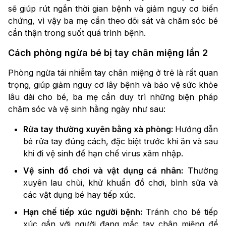
sẽ giúp rút ngắn thời gian bệnh và giảm nguy cơ biến
chứng, vì vậy ba mẹ cần theo dõi sát và chăm sóc bé
cẩn thận trong suốt quá trình bệnh.
Cách phòng ngừa bé bị tay chân miệng lần 2
Phòng ngừa tái nhiễm tay chân miệng ở trẻ là rất quan
trọng, giúp giảm nguy cơ lây bệnh và bảo vệ sức khỏe
lâu dài cho bé, ba mẹ cần duy trì những biện pháp
chăm sóc và vệ sinh hằng ngày như sau:
Rửa tay thường xuyên bằng xà phòng:
Hướng dẫn
bé rửa tay đúng cách, đặc biệt trước khi ăn và sau
khi đi vệ sinh để hạn chế virus xâm nhập.
Vệ sinh đồ chơi và vật dụng cá nhân:
Thường
xuyên lau chùi, khử khuẩn đồ chơi, bình sữa và
các vật dụng bé hay tiếp xúc.
Hạn chế tiếp xúc người bệnh:
Tránh cho bé tiếp
xúc gần với người đang mắc tay chân miệng để