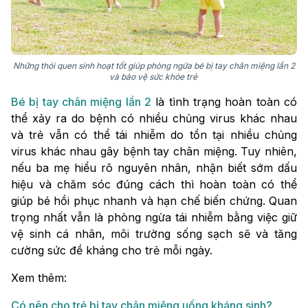
Những thói quen sinh hoạt tốt giúp phòng ngừa bé bị tay chân miệng lần 2
và bảo vệ sức khỏe trẻ
Bé bị tay chân miệng lần 2
là tình trạng hoàn toàn có
thể xảy ra do bệnh có nhiều chủng virus khác nhau
và trẻ vẫn có thể tái nhiễm do tồn tại nhiều chủng
virus khác nhau gây bệnh tay chân miệng. Tuy nhiên,
nếu ba mẹ hiểu rõ nguyên nhân, nhận biết sớm dấu
hiệu và chăm sóc đúng cách thì hoàn toàn có thể
giúp bé hồi phục nhanh và hạn chế biến chứng. Quan
trọng nhất vẫn là phòng ngừa tái nhiễm bằng việc giữ
vệ sinh cá nhân, môi trường sống sạch sẽ và tăng
cường sức đề kháng cho trẻ mỗi ngày.
Xem thêm:
Có nên cho trẻ bị tay chân miệng uống kháng sinh?