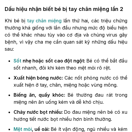
Dấu hiệu nhận biết bé bị tay chân miệng lần 2
Khi bé bị
tay chân miệng
lần thứ hai, các triệu chứng
thường khá giống với lần đầu nhưng mức độ biểu hiện
có thể khác nhau tùy vào cơ địa và chủng virus gây
bệnh, vì vậy cha mẹ cần quan sát kỹ những dấu hiệu
sau:
Sốt
nhẹ hoặc sốt cao đột ngột:
Bé có thể bắt đầu
sốt nhanh, đôi khi kèm theo mệt mỏi rõ rệt.
Xuất hiện bóng nước:
Các nốt phỏng nước có thể
xuất hiện ở tay, chân, miệng hoặc vùng mông.
Biếng ăn, quấy khóc:
Bé thường đau rát trong
miệng nên ăn uống kém và dễ khó chịu.
Chảy nước bọt nhiều:
Do đau miệng nên bé có xu
hướng tiết nước bọt nhiều hơn bình thường.
Mệt mỏi
, uể oải:
Bé ít vận động, ngủ nhiều và kém