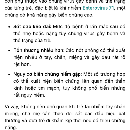
còn phụ thuộc vào chủng virus gây bệnh và thể trạng
của từng trẻ, đặc biệt là khi nhiễm
Enterovirus 71
, một
chủng có khả năng gây biến chứng cao.
Sốt cao kéo dài:
Mức độ bệnh ở lần mắc sau có
thể nhẹ hoặc nặng tùy chủng virus gây bệnh và
thể trạng của trẻ.
Tổn thương nhiều hơn:
Các nốt phỏng có thể xuất
hiện nhiều ở tay, chân, miệng và gây đau rát rõ
rệt hơn.
Nguy cơ biến chứng hiếm gặp:
Một số trường hợp
có thể xuất hiện biến chứng liên quan đến thần
kinh hoặc tim mạch, tuy không phổ biến nhưng
rất nguy hiểm.
Vì vậy, không nên chủ quan khi trẻ tái nhiễm tay chân
miệng, cha mẹ cần theo dõi sát các dấu hiệu bất
thường và đưa trẻ đi khám kịp thời nếu có triệu chứng
nặng.