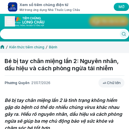
Xem sổ tiêm chủng điện tử
MỞ
Mở trong ứng dụng Nhà Thuốc Long Châu
Yêu cầu tư vấn
Kiến thức tiêm chủng
Bệnh
Bé bị tay chân miệng lần 2: Nguyên nhân,
dấu hiệu và cách phòng ngừa tái nhiễm
Chữ lớn
Phương Quyên
21/07/2026
Chữ lớn
Bé bị tay chân miệng lần 2 là tình trạng không hiếm 
gặp do bệnh có thể do nhiều chủng virus khác nhau 
gây ra. Hiểu rõ nguyên nhân, dấu hiệu và cách phòng 
ngừa sẽ giúp ba mẹ chủ động bảo vệ sức khỏe và 
chăm sóc bé tốt hơn.