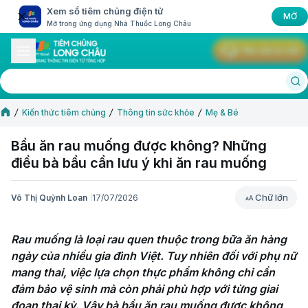
Xem sổ tiêm chủng điện tử
MỞ
Mở trong ứng dụng Nhà Thuốc Long Châu
Yêu cầu tư vấn
Kiến thức tiêm chủng
Thông tin sức khỏe
Mẹ & Bé
Bầu ăn rau muống được không? Những
điều bà bầu cần lưu ý khi ăn rau muống
Chữ lớn
Võ Thị Quỳnh Loan
17/07/2026
Chữ lớn
Rau muống là loại rau quen thuộc trong bữa ăn hàng 
ngày của nhiều gia đình Việt. Tuy nhiên đối với phụ nữ 
mang thai, việc lựa chọn thực phẩm không chỉ cần 
đảm bảo vệ sinh mà còn phải phù hợp với từng giai 
đoạn thai kỳ. Vậy bà bầu ăn rau muống được không 