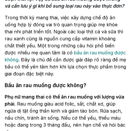
và cần lưu ý gì khi bổ sung loại rau này vào thực đơn?
Trong thời kỳ mang thai, việc xây dựng chế độ ăn
uống hợp lý đóng vai trò quan trọng giúp mẹ khỏe
thai nhi phát triển tốt. Ngoài các loại thịt cá và sữa thì
rau xanh cũng là nguồn cung cấp vitamin khoáng
chất thiết yếu. Một trong những câu hỏi phổ biến
được nhiều mẹ quan tâm là có
bầu ăn rau muống được
không
. Đây là chủ đề cần được giải đáp rõ ràng để mẹ
bầu có thể yên tâm hơn khi lựa chọn thực phẩm trong
giai đoạn đặc biệt này.
Bầu ăn rau muống được không?
Phụ nữ mang thai có thể ăn rau muống với lượng vừa
phải
. Rau muống giàu acid folic, sắt, chất xơ, giúp
ngừa dị tật ống thần kinh và giảm táo bón. Rửa sạch,
nấu chín, tránh ăn sống. Nếu cơ thể yếu, thiếu máu
hoặc đang trong 3 tháng đầu, nên hạn chế và hỏi bác