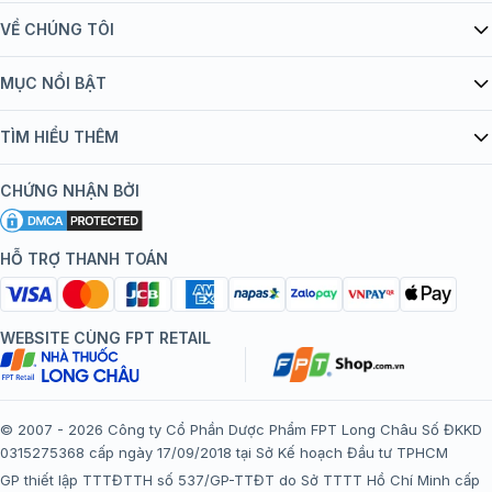
VỀ CHÚNG TÔI
Giới thiệu Tiêm Chủng FPT Long Châu
MỤC NỔI BẬT
Quy chế hoạt động website/ứng dụng thương mại điện tử
Danh mục vắc xin
TÌM HIỂU THÊM
bán hàng
Kiến thức tiêm chủng
Chính sách nội dung
Khuyến mãi
CHỨNG NHẬN BỞI
Đội ngũ bác sĩ, chuyên gia
Chính sách bảo mật
Tôi nên tiêm gì?
Hệ thống trung tâm tiêm chủng
HỖ TRỢ THANH TOÁN
Chính sách bảo mật dữ liệu cá nhân
Tiêm chủng đi nước ngoài
Chính sách thanh toán
WEBSITE CÙNG FPT RETAIL
Chính sách đổi trả gói, mũi tiêm tại trung tâm tiêm chủng
FPT Long Châu
Chính sách “Gia đình là Số 1”
© 2007 - 2026 Công ty Cổ Phần Dược Phẩm FPT Long Châu Số ĐKKD
0315275368 cấp ngày 17/09/2018 tại Sở Kế hoạch Đầu tư TPHCM
Thể lệ chương trình “Tích điểm nhận đặc quyền”
GP thiết lập TTTĐTTH số 537/GP-TTĐT do Sở TTTT Hồ Chí Minh cấp