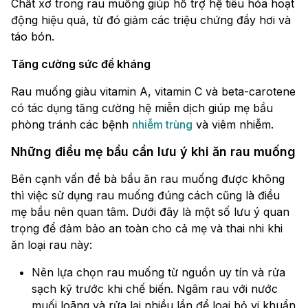
Chất xơ trong rau muống giúp hỗ trợ hệ tiêu hóa hoạt
động hiệu quả, từ đó giảm các triệu chứng đầy hơi và
táo bón.
Tăng cường sức đề kháng
Rau muống giàu vitamin A, vitamin C và beta-carotene
có tác dụng tăng cường hệ miễn dịch giúp mẹ bầu
phòng tránh các bệnh
nhiễm trùng
và viêm nhiễm.
Những điều mẹ bầu cần lưu ý khi ăn rau muống
Bên cạnh vấn đề bà bầu ăn rau muống được không
thì việc sử dụng rau muống đúng cách cũng là điều
mẹ bầu nên quan tâm. Dưới đây là một số lưu ý quan
trọng để đảm bảo an toàn cho cả mẹ và thai nhi khi
ăn loại rau này:
Nên lựa chọn rau muống từ nguồn uy tín và rửa
sạch kỹ trước khi chế biến. Ngâm rau với nước
muối loãng và rửa lại nhiều lần để loại bỏ vi khuẩn