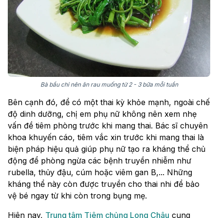
Bà bầu chỉ nên ăn rau muống từ 2 - 3 bữa mỗi tuần
Bên cạnh đó, để có một thai kỳ khỏe mạnh, ngoài chế
độ dinh dưỡng, chị em phụ nữ không nên xem nhẹ
vấn đề tiêm phòng trước khi mang thai. Bác sĩ chuyên
khoa khuyến cáo, tiêm vắc xin trước khi mang thai là
biện pháp hiệu quả giúp phụ nữ tạo ra kháng thể chủ
động để phòng ngừa các bệnh truyền nhiễm như
rubella, thủy đậu, cúm hoặc viêm gan B,... Những
kháng thể này còn được truyền cho thai nhi để bảo
vệ bé ngay từ khi còn trong bụng mẹ.
Hiên nay,
Trung tâm Tiêm chủng Long Châu
cung