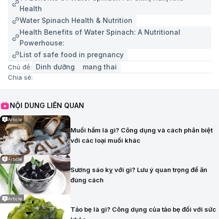
Health
Water Spinach Health & Nutrition
Health Benefits of Water Spinach: A Nutritional
Powerhouse:
List of safe food in pregnancy
Dinh dưỡng
mang thai
Chủ đề:
Chia sẻ:
NỘI DUNG LIÊN QUAN
Article
Muối hầm là gì? Công dụng và cách phân biệt
với các loại muối khác
Article
Sương sáo kỵ với gì? Lưu ý quan trọng để ăn
đúng cách
Article
Tảo bẹ là gì? Công dụng của tảo bẹ đối với sức