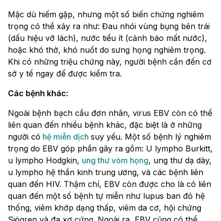
Mặc dù hiếm gặp, nhưng một số biến chứng nghiêm
trọng có thể xảy ra như: Đau nhói vùng bụng bên trái
(dấu hiệu vỡ lách), nước tiểu ít (cảnh báo mất nước),
hoặc khó thở, khó nuốt do sưng họng nghiêm trọng.
Khi có những triệu chứng này, người bệnh cần đến cơ
sở y tế ngay để được kiểm tra.
Các bệnh khác:
Ngoài bệnh bạch cầu đơn nhân, virus EBV còn có thể
liên quan đến nhiều bệnh khác, đặc biệt là ở những
người có
hệ miễn dịch
suy yếu. Một số bệnh lý nghiêm
trọng do EBV góp phần gây ra gồm: U lympho Burkitt,
u lympho Hodgkin,
ung thư vòm họng
, ung thư dạ dày,
u lympho hệ thần kinh trung ương, và các bệnh liên
quan đến HIV. Thậm chí, EBV còn được cho là có liên
quan đến một số bệnh tự miễn như lupus ban đỏ hệ
thống, viêm khớp dạng thấp, viêm da cơ, hội chứng
Sjögren và đa xơ cứng. Ngoài ra, EBV cũng có thể