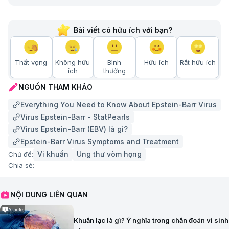
Bài viết có hữu ích với bạn?
Thất vọng
Không hữu
Bình
Hữu ích
Rất hữu ích
ích
thường
NGUỒN THAM KHẢO
Everything You Need to Know About Epstein-Barr Virus
Virus Epstein-Barr - StatPearls
Virus Epstein-Barr (EBV) là gì?
Epstein-Barr Virus Symptoms and Treatment
Vi khuẩn
Ung thư vòm họng
Chủ đề:
Chia sẻ:
NỘI DUNG LIÊN QUAN
Article
Khuẩn lạc là gì? Ý nghĩa trong chẩn đoán vi sinh