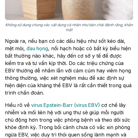
Không sử dụng chung các vật dụng cá nhân như bàn chải đánh răng, khăn
mặt
Ngoài ra, nếu bạn có các dấu hiệu như sốt kéo dài,
mệt mỏi,
đau họng
, nổi hạch hoặc có bất kỳ biểu hiện
bất thường nào khác, hãy đến cơ sở y tế để được
kiểm tra và tư vấn kịp thời. Do các triệu chứng của
EBV thường dễ nhầm lẫn với cảm cúm hay viêm họng
thông thường, việc xét nghiệm máu để xác định sự
hiện diện của kháng thể EBV là rất cần thiết trong quá
trình chẩn đoán.
Hiểu rõ về
virus Epstein-Barr (virus EBV)
cơ chế lây
nhiễm và mối liên hệ với ung thư sẽ giúp mỗi người
chủ động hơn trong việc phòng bệnh và theo dõi sức
khỏe định kỳ. Trong bối cảnh chưa có vắc xin phòng
ngừa EBV, việc duy trì thói quen sống lành mạnh và