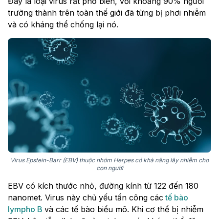
Đây là loại virus rất phổ biến, với khoảng 90% người
trưởng thành trên toàn thế giới đã từng bị phơi nhiễm
và có kháng thể chống lại nó.
Virus Epstein-Barr (EBV) thuộc nhóm Herpes có khả năng lây nhiễm cho
con người
EBV có kích thước nhỏ, đường kính từ 122 đến 180
nanomet. Virus này chủ yếu tấn công các
tế bào
lympho B
và các tế bào biểu mô. Khi cơ thể bị nhiễm