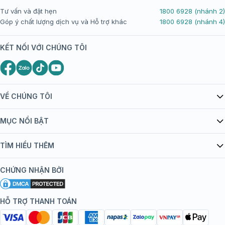
Tư vấn và đặt hẹn
1800 6928 (nhánh 2)
Góp ý chất lượng dịch vụ và Hỗ trợ khác
1800 6928 (nhánh 4)
KẾT NỐI VỚI CHÚNG TÔI
VỀ CHÚNG TÔI
Giới thiệu Tiêm Chủng FPT Long Châu
MỤC NỔI BẬT
Quy chế hoạt động website/ứng dụng thương mại điện tử
Danh mục vắc xin
TÌM HIỂU THÊM
bán hàng
Kiến thức tiêm chủng
Chính sách nội dung
Khuyến mãi
CHỨNG NHẬN BỞI
Đội ngũ bác sĩ, chuyên gia
Chính sách bảo mật
Tôi nên tiêm gì?
Hệ thống trung tâm tiêm chủng
HỖ TRỢ THANH TOÁN
Chính sách bảo mật dữ liệu cá nhân
Tiêm chủng đi nước ngoài
Chính sách thanh toán