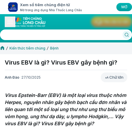
Xem sổ tiêm chủng điện tử
MỞ
Mở trong ứng dụng Nhà Thuốc Long Châu
Yêu cầu tư vấn
Kiến thức tiêm chủng
Bệnh
Virus EBV là gì? Virus EBV gây bệnh gì?
Chữ lớn
Anh Đào
27/10/2025
Chữ lớn
Virus Epstein-Barr (EBV) là một loại virus thuộc nhóm 
Herpes, nguyên nhân gây bệnh bạch cầu đơn nhân và 
liên quan tới một số loại ung thư như ung thư biểu mô 
vòm họng, ung thư dạ dày, u lympho Hodgkin,... Vậy 
virus EBV là gì? Virus EBV gây bệnh gì?