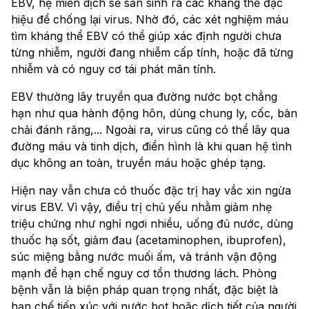
EBV, hệ miễn dịch sẽ sản sinh ra các kháng thể đặc
hiệu để chống lại virus. Nhờ đó, các xét nghiệm máu
tìm kháng thể EBV có thể giúp xác định người chưa
từng nhiễm, người đang nhiễm cấp tính, hoặc đã từng
nhiễm và có nguy cơ tái phát mãn tính.
EBV thường lây truyền qua đường nước bọt chẳng
hạn như qua hành động hôn, dùng chung ly, cốc, bàn
chải đánh răng,... Ngoài ra, virus cũng có thể lây qua
đường máu và tinh dịch, điển hình là khi quan hệ tình
dục không an toàn, truyền máu hoặc ghép tạng.
Hiện nay vẫn chưa có thuốc đặc trị hay vắc xin ngừa
virus EBV. Vì vậy, điều trị chủ yếu nhằm giảm nhẹ
triệu chứng như nghỉ ngơi nhiều, uống đủ nước, dùng
thuốc hạ sốt, giảm đau (acetaminophen, ibuprofen),
súc miệng bằng nước muối ấm, và tránh vận động
mạnh để hạn chế nguy cơ tổn thương lách. Phòng
bệnh vẫn là biện pháp quan trọng nhất, đặc biệt là
hạn chế tiếp xúc với nước bọt hoặc dịch tiết của người