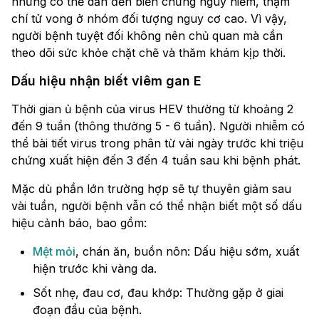
nhưng có thể dẫn đến biến chứng nguy hiểm, thậm
chí tử vong ở nhóm đối tượng nguy cơ cao. Vì vậy,
người bệnh tuyệt đối không nên chủ quan mà cần
theo dõi sức khỏe chặt chẽ và thăm khám kịp thời.
Dấu hiệu nhận biết viêm gan E
Thời gian ủ bệnh của virus HEV thường từ khoảng 2
đến 9 tuần (thông thường 5 - 6 tuần). Người nhiễm có
thể bài tiết virus trong phân từ vài ngày trước khi triệu
chứng xuất hiện đến 3 đến 4 tuần sau khi bệnh phát.
Mặc dù phần lớn trường hợp sẽ tự thuyên giảm sau
vài tuần, người bệnh vẫn có thể nhận biết một số dấu
hiệu cảnh báo, bao gồm:
Mệt mỏi
, chán ăn, buồn nôn: Dấu hiệu sớm, xuất
hiện trước khi vàng da.
Sốt nhẹ, đau cơ, đau khớp: Thường gặp ở giai
đoạn đầu của bệnh.