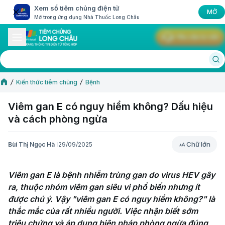
Xem sổ tiêm chủng điện tử
MỞ
Mở trong ứng dụng Nhà Thuốc Long Châu
Yêu cầu tư vấn
Kiến thức tiêm chủng
Bệnh
Viêm gan E có nguy hiểm không? Dấu hiệu
và cách phòng ngừa
Chữ lớn
Bùi Thị Ngọc Hà
29/09/2025
Chữ lớn
Viêm gan E là bệnh nhiễm trùng gan do virus HEV gây 
ra, thuộc nhóm viêm gan siêu vi phổ biến nhưng ít 
được chú ý. Vậy "viêm gan E có nguy hiểm không?" là 
thắc mắc của rất nhiều người. Việc nhận biết sớm 
triệu chứng và áp dụng biện pháp phòng ngừa đúng 