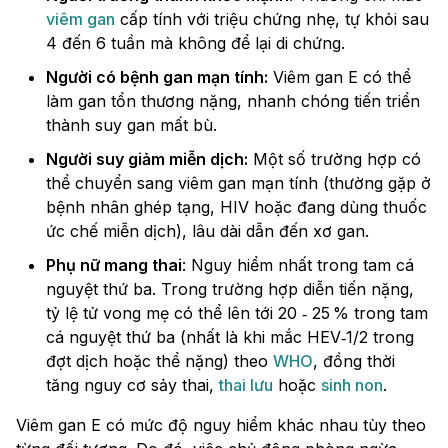
viêm gan
cấp tính với triệu chứng nhẹ, tự khỏi sau
4 đến 6 tuần mà không để lại di chứng.
Người có bệnh gan mạn tính:
Viêm gan E có thể
làm gan tổn thương nặng, nhanh chóng tiến triển
thành suy gan mất bù.
Người suy giảm miễn dịch:
Một số trường hợp có
thể chuyển sang viêm gan mạn tính (thường gặp ở
bệnh nhân ghép tạng, HIV hoặc đang dùng thuốc
ức chế miễn dịch), lâu dài dẫn đến xơ gan.
Phụ nữ mang thai
: Nguy hiểm nhất trong tam cá
nguyệt thứ ba. Trong trường hợp diễn tiến nặng,
tỷ lệ tử vong mẹ có thể lên tới 20 ‑ 25 % trong tam
cá nguyệt thứ ba (nhất là khi mắc HEV‑1/2 trong
đợt dịch hoặc thể nặng) theo
WHO
, đồng thời
tăng nguy cơ sảy thai,
thai lưu
hoặc
sinh non
.
Viêm gan E có mức độ nguy hiểm khác nhau tùy theo