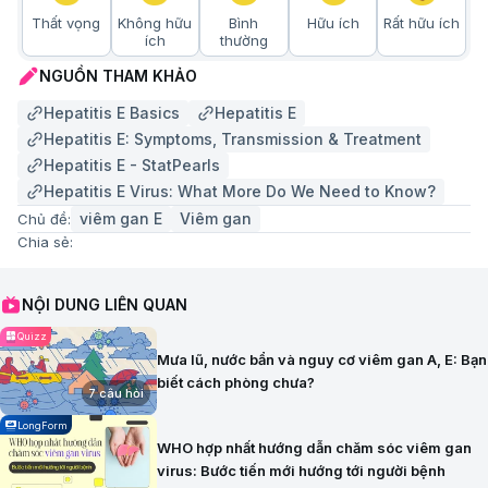
Thất vọng
Không hữu
Bình
Hữu ích
Rất hữu ích
ích
thường
NGUỒN THAM KHẢO
Hepatitis E Basics
Hepatitis E
Hepatitis E: Symptoms, Transmission & Treatment
Hepatitis E - StatPearls
Hepatitis E Virus: What More Do We Need to Know?
viêm gan E
Viêm gan
Chủ đề:
Chia sẻ:
NỘI DUNG LIÊN QUAN
Quizz
Mưa lũ, nước bẩn và nguy cơ viêm gan A, E: Bạn
biết cách phòng chưa?
7 câu hỏi
LongForm
WHO hợp nhất hướng dẫn chăm sóc viêm gan
virus: Bước tiến mới hướng tới người bệnh