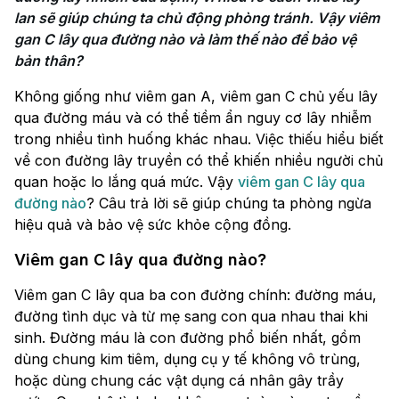
lan sẽ giúp chúng ta chủ động phòng tránh. Vậy viêm 
gan C lây qua đường nào và làm thế nào để bảo vệ 
bản thân?
Không giống như viêm gan A, viêm gan C chủ yếu lây
qua đường máu và có thể tiềm ẩn nguy cơ lây nhiễm
trong nhiều tình huống khác nhau. Việc thiếu hiểu biết
về con đường lây truyền có thể khiến nhiều người chủ
quan hoặc lo lắng quá mức. Vậy
viêm gan C lây qua
đường nào
? Câu trả lời sẽ giúp chúng ta phòng ngừa
hiệu quả và bảo vệ sức khỏe cộng đồng.
Viêm gan C lây qua đường nào?
Viêm gan C lây qua ba con đường chính: đường máu,
đường tình dục và từ mẹ sang con qua nhau thai khi
sinh. Đường máu là con đường phổ biến nhất, gồm
dùng chung kim tiêm, dụng cụ y tế không vô trùng,
hoặc dùng chung các vật dụng cá nhân gây trầy