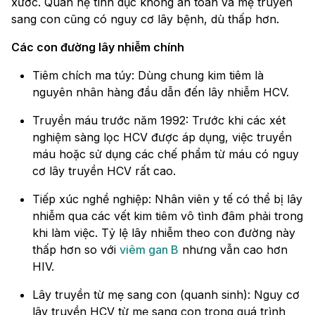
xước. Quan hệ tình dục không an toàn và mẹ truyền
sang con cũng có nguy cơ lây bệnh, dù thấp hơn.
Các con đường lây nhiễm chính
Tiêm chích ma túy: Dùng chung kim tiêm là
nguyên nhân hàng đầu dẫn đến lây nhiễm HCV.
Truyền máu trước năm 1992: Trước khi các xét
nghiệm sàng lọc HCV được áp dụng, việc truyền
máu hoặc sử dụng các chế phẩm từ máu có nguy
cơ lây truyền HCV rất cao.
Tiếp xúc nghề nghiệp: Nhân viên y tế có thể bị lây
nhiễm qua các vết kim tiêm vô tình đâm phải trong
khi làm việc. Tỷ lệ lây nhiễm theo con đường này
thấp hơn so với
viêm gan B
nhưng vẫn cao hơn
HIV.
Lây truyền từ mẹ sang con (quanh sinh): Nguy cơ
lây truyền HCV từ mẹ sang con trong quá trình