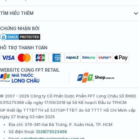
Quy chế hoạt động website/ứng dụng thương mại điện tử
Danh mục vắc xin
TÌM HIỂU THÊM
bán hàng
Kiến thức tiêm chủng
Chính sách nội dung
Khuyến mãi
CHỨNG NHẬN BỞI
Đội ngũ bác sĩ, chuyên gia
Chính sách bảo mật
Tôi nên tiêm gì?
Hệ thống trung tâm tiêm chủng
HỖ TRỢ THANH TOÁN
Chính sách bảo mật dữ liệu cá nhân
Tiêm chủng đi nước ngoài
Chính sách thanh toán
WEBSITE CÙNG FPT RETAIL
Chính sách đổi trả gói, mũi tiêm tại trung tâm tiêm chủng
FPT Long Châu
Chính sách “Gia đình là Số 1”
© 2007 - 2026 Công ty Cổ Phần Dược Phẩm FPT Long Châu Số ĐKKD
0315275368 cấp ngày 17/09/2018 tại Sở Kế hoạch Đầu tư TPHCM
Thể lệ chương trình “Tích điểm nhận đặc quyền”
GP thiết lập TTTĐTTH số 537/GP-TTĐT do Sở TTTT Hồ Chí Minh cấp
ngày 27 tháng 03 năm 2025
Địa chỉ: 379-381 Hai Bà Trưng, P. Xuân Hoà, TP. HCM
Số điện thoại:
(028)73023456
Email:
sale@nhathuoclongchau.com.vn