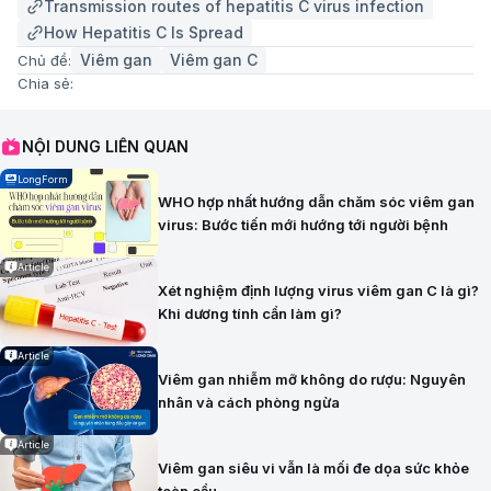
Transmission routes of hepatitis C virus infection
How Hepatitis C Is Spread
Viêm gan
Viêm gan C
Chủ đề:
Chia sẻ:
NỘI DUNG LIÊN QUAN
LongForm
WHO hợp nhất hướng dẫn chăm sóc viêm gan
virus: Bước tiến mới hướng tới người bệnh
Article
Xét nghiệm định lượng virus viêm gan C là gì?
Khi dương tính cần làm gì?
Article
Viêm gan nhiễm mỡ không do rượu: Nguyên
nhân và cách phòng ngừa
Article
Viêm gan siêu vi vẫn là mối đe dọa sức khỏe
toàn cầu