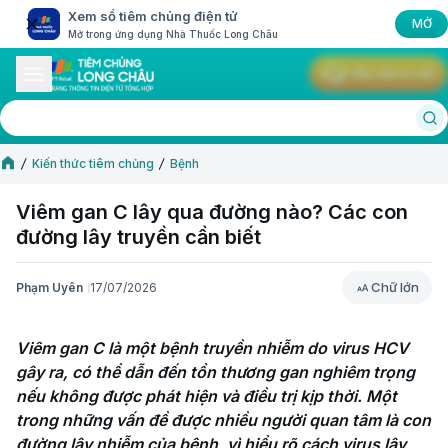
Xem sổ tiêm chủng điện tử
MỞ
Mở trong ứng dụng Nhà Thuốc Long Châu
Yêu cầu tư vấn
Kiến thức tiêm chủng
Bệnh
Viêm gan C lây qua đường nào? Các con
đường lây truyền cần biết
Chữ lớn
Phạm Uyên
17/07/2026
Chữ lớn
Viêm gan C là một bệnh truyền nhiễm do virus HCV 
gây ra, có thể dẫn đến tổn thương gan nghiêm trọng 
nếu không được phát hiện và điều trị kịp thời. Một 
trong những vấn đề được nhiều người quan tâm là con 
đường lây nhiễm của bệnh, vì hiểu rõ cách virus lây 