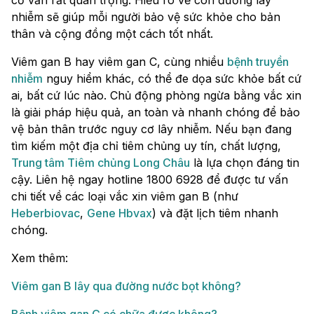
cơ vẫn rất quan trọng. Hiểu rõ về con đường lây
nhiễm sẽ giúp mỗi người bảo vệ sức khỏe cho bản
thân và cộng đồng một cách tốt nhất.
Viêm gan B hay viêm gan C, cùng nhiều
bệnh truyền
nhiễm
nguy hiểm khác, có thể đe dọa sức khỏe bất cứ
ai, bất cứ lúc nào. Chủ động phòng ngừa bằng vắc xin
là giải pháp hiệu quả, an toàn và nhanh chóng để bảo
vệ bản thân trước nguy cơ lây nhiễm. Nếu bạn đang
tìm kiếm một địa chỉ tiêm chủng uy tín, chất lượng,
Trung tâm Tiêm chủng Long Châu
là lựa chọn đáng tin
cậy. Liên hệ ngay hotline 1800 6928 để được tư vấn
chi tiết về các loại vắc xin viêm gan B (như
Heberbiovac
,
Gene Hbvax
) và đặt lịch tiêm nhanh
chóng.
Xem thêm:
Viêm gan B lây qua đường nước bọt không?