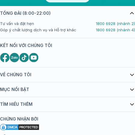
TỔNG ĐÀI (8:00-22:00)
Tư vấn và đặt hẹn
1800 6928 (nhánh 2)
Góp ý chất lượng dịch vụ và Hỗ trợ khác
1800 6928 (nhánh 4)
KẾT NỐI VỚI CHÚNG TÔI
VỀ CHÚNG TÔI
Giới thiệu Tiêm Chủng FPT Long Châu
MỤC NỔI BẬT
Quy chế hoạt động website/ứng dụng thương mại điện tử
Danh mục vắc xin
TÌM HIỂU THÊM
bán hàng
Kiến thức tiêm chủng
Chính sách nội dung
Khuyến mãi
CHỨNG NHẬN BỞI
Đội ngũ bác sĩ, chuyên gia
Chính sách bảo mật
Tôi nên tiêm gì?