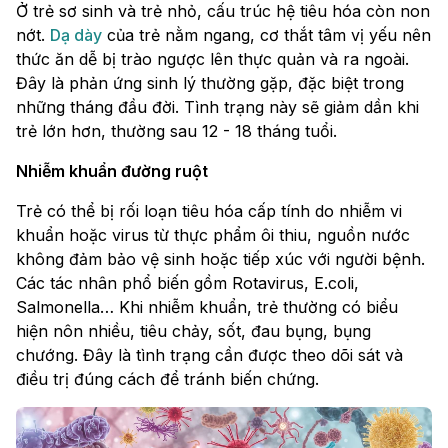
Ở trẻ sơ sinh và trẻ nhỏ, cấu trúc hệ tiêu hóa còn non
nớt.
Dạ dày
của trẻ nằm ngang, cơ thắt tâm vị yếu nên
thức ăn dễ bị trào ngược lên thực quản và ra ngoài.
Đây là phản ứng sinh lý thường gặp, đặc biệt trong
những tháng đầu đời. Tình trạng này sẽ giảm dần khi
trẻ lớn hơn, thường sau 12 - 18 tháng tuổi.
Nhiễm khuẩn đường ruột
Trẻ có thể bị rối loạn tiêu hóa cấp tính do nhiễm vi
khuẩn hoặc virus từ thực phẩm ôi thiu, nguồn nước
không đảm bảo vệ sinh hoặc tiếp xúc với người bệnh.
Các tác nhân phổ biến gồm Rotavirus, E.coli,
Salmonella… Khi nhiễm khuẩn, trẻ thường có biểu
hiện nôn nhiều, tiêu chảy, sốt, đau bụng, bụng
chướng. Đây là tình trạng cần được theo dõi sát và
điều trị đúng cách để tránh biến chứng.