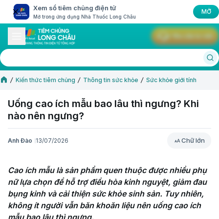
Xem sổ tiêm chủng điện tử
MỞ
Mở trong ứng dụng Nhà Thuốc Long Châu
Yêu cầu tư vấn
Kiến thức tiêm chủng
Thông tin sức khỏe
Sức khỏe giới tính
Uống cao ích mẫu bao lâu thì ngưng? Khi
nào nên ngưng?
Chữ lớn
Anh Đào
13/07/2026
Chữ lớn
Cao ích mẫu là sản phẩm quen thuộc được nhiều phụ 
nữ lựa chọn để hỗ trợ điều hòa kinh nguyệt, giảm đau 
bụng kinh và cải thiện sức khỏe sinh sản. Tuy nhiên, 
không ít người vẫn băn khoăn liệu nên uống cao ích 
mẫu bao lâu thì ngưng.