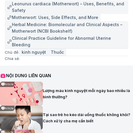
Leonurus cardiaca (Motherwort) – Uses, Benefits, and
Safety
Motherwort: Uses, Side Effects, and More
Herbal Medicine: Biomolecular and Clinical Aspects –
Motherwort (NCBI Bookshelf)
Clinical Practice Guideline for Abnormal Uterine
Bleeding
kinh nguyệt
Thuốc
Chủ đề:
Chia sẻ:
NỘI DUNG LIÊN QUAN
Article
Lượng máu kinh nguyệt mỗi ngày bao nhiêu là
bình thường?
Article
Tại sao trẻ ho kéo dài uống thuốc không khỏi?
Cách xử lý cha mẹ cần biết
Article