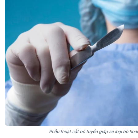
Phẫu thuật cắt bỏ tuyến giáp sẽ loại bỏ ho