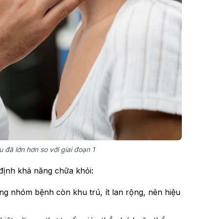
 đã lớn hơn so với giai đoạn 1
định khả năng chữa khỏi:
g nhóm bệnh còn khu trú, ít lan rộng, nên hiệu