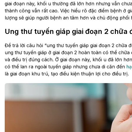
giai đoạn này, khối u thường đã lớn hơn nhưng vẫn chưa 
thành công vẫn rất cao. Việc hiểu rõ đặc điểm bệnh ở gi
lượng sẽ giúp người bệnh an tâm hơn và chủ động phối hợp
Ung thư tuyến giáp giai đoạn 2 chữa
Để trả lời câu hỏi “ung thư tuyến giáp giai đoạn 2 chữa
ung thư tuyến giáp ở giai đoạn 2 hoàn toàn có thể chữa
và điều trị đúng cách. Ở giai đoạn này, khối u đã lớn hơ
có thể lan ra ngoài tuyến giáp nhưng chưa di căn đến
hạ
là giai đoạn khu trú, tạo điều kiện thuận lợi cho điều trị.