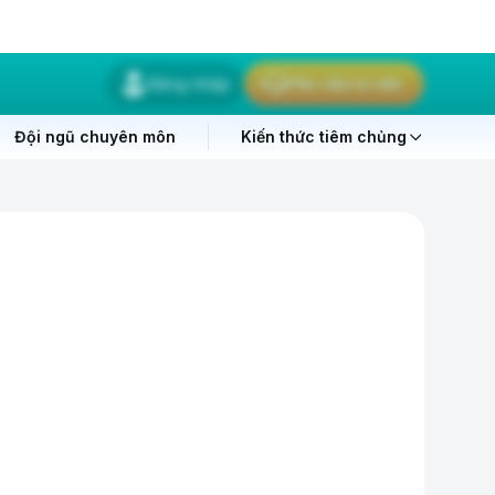
Đăng nhập
Yêu cầu tư vấn
Đội ngũ chuyên môn
Kiến thức tiêm chủng