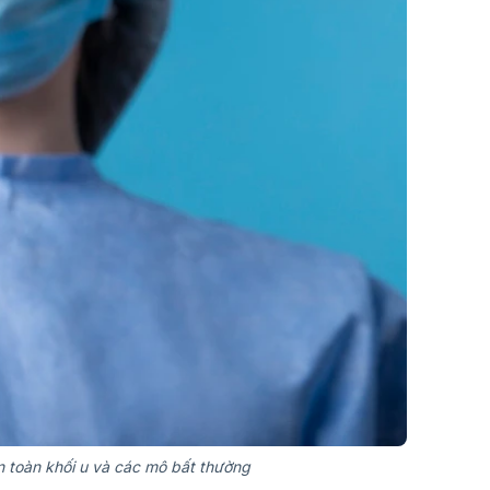
àn toàn khối u và các mô bất thường