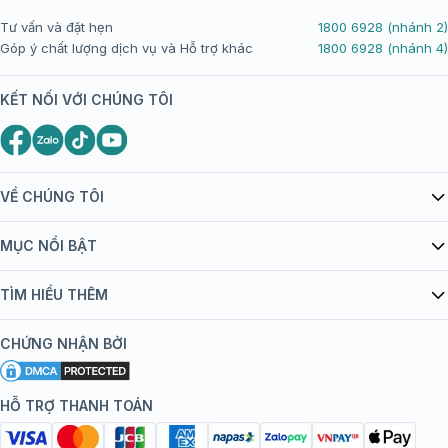
Tư vấn và đặt hẹn
1800 6928 (nhánh 2)
Góp ý chất lượng dịch vụ và Hỗ trợ khác
1800 6928 (nhánh 4)
KẾT NỐI VỚI CHÚNG TÔI
VỀ CHÚNG TÔI
Giới thiệu Tiêm Chủng FPT Long Châu
MỤC NỔI BẬT
Quy chế hoạt động website/ứng dụng thương mại điện tử
Danh mục vắc xin
TÌM HIỂU THÊM
bán hàng
Kiến thức tiêm chủng
Chính sách nội dung
Khuyến mãi
CHỨNG NHẬN BỞI
Đội ngũ bác sĩ, chuyên gia
Chính sách bảo mật
Tôi nên tiêm gì?
Hệ thống trung tâm tiêm chủng
HỖ TRỢ THANH TOÁN
Chính sách bảo mật dữ liệu cá nhân
Tiêm chủng đi nước ngoài