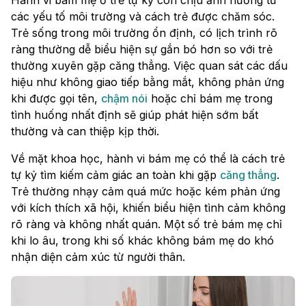
Hành vi bám mẹ ở trẻ tự kỷ còn chịu ảnh hưởng từ
các yếu tố môi trường và cách trẻ được chăm sóc.
Trẻ sống trong môi trường ổn định, có lịch trình rõ
ràng thường dễ biểu hiện sự gắn bó hơn so với trẻ
thường xuyên gặp căng thẳng. Việc quan sát các dấu
hiệu như không giao tiếp bằng mắt, không phản ứng
khi được gọi tên,
chậm nói
hoặc chỉ bám mẹ trong
tình huống nhất định sẽ giúp phát hiện sớm bất
thường và can thiệp kịp thời.
Về mặt khoa học, hành vi bám mẹ có thể là cách trẻ
tự kỷ tìm kiếm cảm giác an toàn khi gặp
căng thẳng
.
Trẻ thường nhạy cảm quá mức hoặc kém phản ứng
với kích thích xã hội, khiến biểu hiện tình cảm không
rõ ràng và không nhất quán. Một số trẻ bám mẹ chỉ
khi lo âu, trong khi số khác không bám mẹ do khó
nhận diện cảm xúc từ người thân.