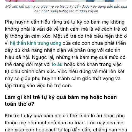
Mối liên kết cảm xúc giữa mẹ và trẻ tự kỷ cần được xây dựng dần dần qua
các hoạt động tương tác thường xuyên
Phụ huynh cần hiểu rằng trẻ tự kỷ có bám mẹ không
không phải là vấn đề về tình cảm mà là về cách trẻ xử
lý thông tin cảm xúc. Một số trẻ có thể biểu hiện thờ ơ
vì
hệ thần kinh trung ương
của các con chưa phát triển
đầy đủ khả năng nhận diện và phản ứng với các tín
hiệu xã hội. Ngược lại, những trẻ bám mẹ quá mức có
thể đang đối mặt với
lo âu
hoặc khó khăn trong việc
tự điều chỉnh cảm xúc. Việc hiểu đúng về mối liên kết
này sẽ giúp phụ huynh tránh cảm giác thất vọng và
tập trung vào việc hỗ trợ con.
Làm gì khi trẻ tự kỷ quá bám mẹ hoặc hoàn
toàn thờ ơ?
Khi trẻ tự kỷ quá bám mẹ có thể là do lo âu hoặc phụ
thuộc mẹ như một chỗ dựa an toàn. Lúc này cha mẹ
nên giúp con học cách tự lập dần dần, chẳng hạn như