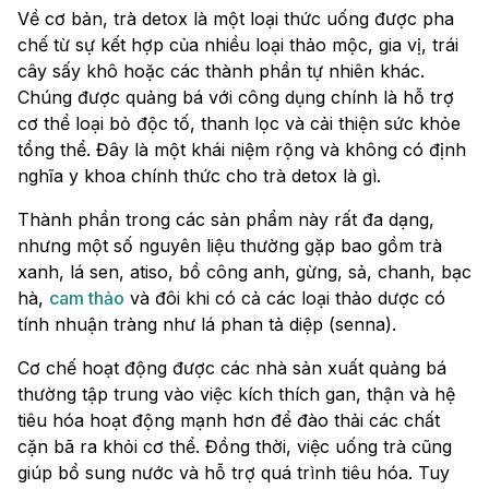
Về cơ bản, trà detox là một loại thức uống được pha
chế từ sự kết hợp của nhiều loại thảo mộc, gia vị, trái
cây sấy khô hoặc các thành phần tự nhiên khác.
Chúng được quảng bá với công dụng chính là hỗ trợ
cơ thể loại bỏ độc tố, thanh lọc và cải thiện sức khỏe
tổng thể. Đây là một khái niệm rộng và không có định
nghĩa y khoa chính thức cho trà detox là gì.
Thành phần trong các sản phẩm này rất đa dạng,
nhưng một số nguyên liệu thường gặp bao gồm trà
xanh, lá sen, atiso, bồ công anh, gừng, sả, chanh, bạc
hà,
cam thảo
và đôi khi có cả các loại thảo dược có
tính nhuận tràng như lá phan tả diệp (senna).
Cơ chế hoạt động được các nhà sản xuất quảng bá
thường tập trung vào việc kích thích gan, thận và hệ
tiêu hóa hoạt động mạnh hơn để đào thải các chất
cặn bã ra khỏi cơ thể. Đồng thời, việc uống trà cũng
giúp bổ sung nước và hỗ trợ quá trình tiêu hóa. Tuy