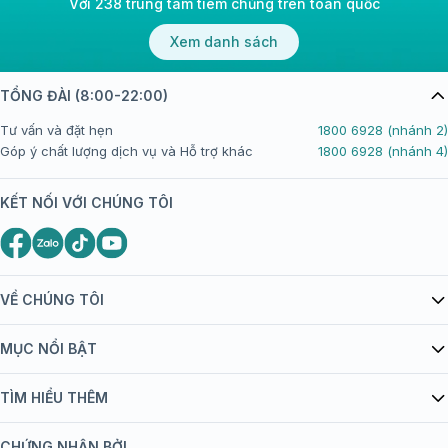
Với 238 trung tâm tiêm chủng trên toàn quốc
Xem danh sách
TỔNG ĐÀI (8:00-22:00)
Tư vấn và đặt hẹn
1800 6928 (nhánh 2)
Góp ý chất lượng dịch vụ và Hỗ trợ khác
1800 6928 (nhánh 4)
KẾT NỐI VỚI CHÚNG TÔI
VỀ CHÚNG TÔI
Giới thiệu Tiêm Chủng FPT Long Châu
MỤC NỔI BẬT
Quy chế hoạt động website/ứng dụng thương mại điện tử
Danh mục vắc xin
TÌM HIỂU THÊM
bán hàng
Kiến thức tiêm chủng
Chính sách nội dung
Khuyến mãi
CHỨNG NHẬN BỞI