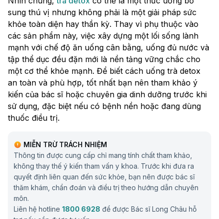
Nhìn chung,
trà detox
có thể là một thức uống bổ
sung thú vị nhưng không phải là một giải pháp sức
khỏe toàn diện hay thần kỳ. Thay vì phụ thuộc vào
các sản phẩm này, việc xây dựng một lối sống lành
mạnh với chế độ ăn uống cân bằng, uống đủ nước và
tập thể dục đều đặn mới là nền tảng vững chắc cho
một cơ thể khỏe mạnh. Để biết cách uống trà detox
an toàn và phù hợp, tốt nhất bạn nên tham khảo ý
kiến của bác sĩ hoặc chuyên gia dinh dưỡng trước khi
sử dụng, đặc biệt nếu có bệnh nền hoặc đang dùng
thuốc điều trị.
MIỄN TRỪ TRÁCH NHIỆM
Thông tin được cung cấp chỉ mang tính chất tham khảo,
không thay thế ý kiến tham vấn y khoa. Trước khi đưa ra
quyết định liên quan đến sức khỏe, bạn nên được bác sĩ
thăm khám, chẩn đoán và điều trị theo hướng dẫn chuyên
môn.
Liên hệ hotline
1800 6928
để được Bác sĩ Long Châu hỗ