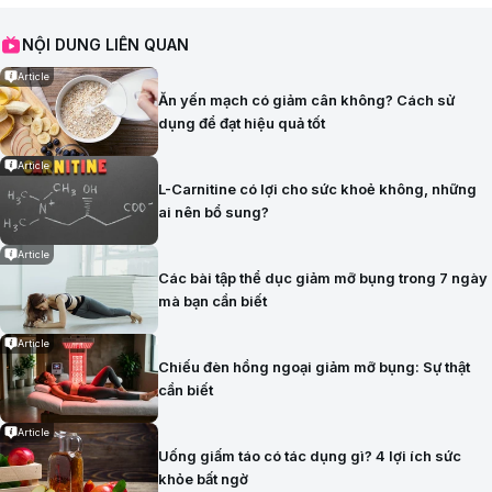
NỘI DUNG LIÊN QUAN
Article
Ăn yến mạch có giảm cân không? Cách sử
dụng để đạt hiệu quả tốt
Article
L-Carnitine có lợi cho sức khoẻ không, những
ai nên bổ sung?
Article
Các bài tập thể dục giảm mỡ bụng trong 7 ngày
mà bạn cần biết
Article
Chiếu đèn hồng ngoại giảm mỡ bụng: Sự thật
cần biết
Article
Uống giấm táo có tác dụng gì? 4 lợi ích sức
khỏe bất ngờ