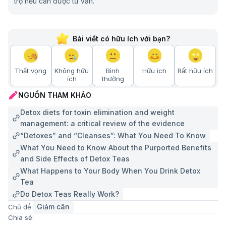
trợ nếu cần được tư vấn.
Bài viết có hữu ích với bạn?
Thất vọng
Không hữu
Bình
Hữu ích
Rất hữu ích
ích
thường
NGUỒN THAM KHẢO
Detox diets for toxin elimination and weight
management: a critical review of the evidence
“Detoxes” and “Cleanses”: What You Need To Know
What You Need to Know About the Purported Benefits
and Side Effects of Detox Teas
What Happens to Your Body When You Drink Detox
Tea
Do Detox Teas Really Work?
Giảm cân
Chủ đề:
Chia sẻ: