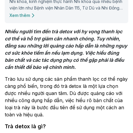
Nhi khoa, kinh nghiệm thực hành Nhi khoa qua nhiều bệnh
viện lớn như Bệnh viện Nhân Dân 115, Từ Dũ và Nhi Đồng 1.
Bác sĩ luôn liên tục cập nhật và trau dồi chuyên môn để
Xem thêm
mang đến những thông tin hữu ích cho cộng đồng.
Nhiều người tìm đến trà detox với hy vọng thanh lọc 
cơ thể và hỗ trợ giảm cân nhanh chóng. Tuy nhiên, 
đằng sau những lời quảng cáo hấp dẫn là những nguy 
cơ sức khỏe tiềm ẩn nếu lạm dụng. Việc hiểu đúng 
bản chất và các tác dụng phụ có thể gặp phải là điều 
cần thiết để bảo vệ chính mình.
Trào lưu sử dụng các sản phẩm thanh lọc cơ thể ngày
càng phổ biến, trong đó trà detox là một lựa chọn
được nhiều người quan tâm. Dù được quảng cáo với
nhiều công dụng hấp dẫn, việc hiểu rõ bản chất của
loại trà này là bước đầu tiên để sử dụng một cách an
toàn và hiệu quả.
Trà detox là gì?