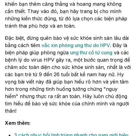
khiến bạn thêm căng thẳng và hoang mang không
cần thiết. Thay vào đó, bạn hãy trang bị cho mình
những kiến thức đúng, từ đó lựa chọn các biện pháp
tránh thai phù hợp và an toàn.
Đặc biệt, đừng quên bảo vệ sức khỏe sinh sản lâu dài
bằng cách tiêm
vắc xin phòng ung thư do HPV
. Đây là
biện pháp giúp phòng ngừa
ung thư cổ tử cung
và các
bệnh lý do virus HPV gây ra, một bước quan trọng để
chăm sóc toàn diện cho sức khỏe sinh sản, nhất là với
các bạn trẻ từ 9 đến 26 tuổi bất kể nam hay nữ. Hy
vọng bài viết này đã giúp bạn hiểu rõ hơn và yên tâm
hơn trong những tình huống tưởng chừng "nguy
hiểm" nhưng thực ra rất an toàn. Hãy luôn chủ động
tìm hiểu để bảo vệ sức khỏe của chính mình và người
thân!
Xem thêm:
3 cách phục hồi tinh trùng nhanh cho nam giới hiệu