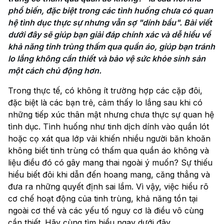
phổ biến, đặc biệt trong các tình huống chưa có quan 
hệ tình dục thực sự nhưng vẫn sợ "dính bầu". Bài viết 
dưới đây sẽ giúp bạn giải đáp chính xác và dễ hiểu về 
khả năng tinh trùng thấm qua quần áo, giúp bạn tránh 
lo lắng không cần thiết và bảo vệ sức khỏe sinh sản 
một cách chủ động hơn.
Trong thực tế, có không ít trường hợp các cặp đôi,
đặc biệt là các bạn trẻ, cảm thấy lo lắng sau khi có
những tiếp xúc thân mật nhưng chưa thực sự quan hệ
tình dục. Tình huống như tinh dịch dính vào quần lót
hoặc cọ xát qua lớp vải khiến nhiều người băn khoăn
không biết tinh trùng có thấm qua quần áo không và
liệu điều đó có gây mang thai ngoài ý muốn? Sự thiếu
hiểu biết đôi khi dẫn đến hoang mang, căng thẳng và
đưa ra những quyết định sai lầm. Vì vậy, việc hiểu rõ
cơ chế hoạt động của tinh trùng, khả năng tồn tại
ngoài cơ thể và các yếu tố nguy cơ là điều vô cùng
cần thiết. Hãy cùng tìm hiểu ngay dưới đây.