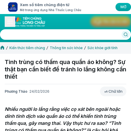
Xem sổ tiêm chủng điện tử
MỞ
Mở trong ứng dụng Nhà Thuốc Long Châu
Yêu cầu tư vấn
Kiến thức tiêm chủng
Thông tin sức khỏe
Sức khỏe giới tính
Tinh trùng có thấm qua quần áo không? Sự
thật bạn cần biết để tránh lo lắng không cần
thiết
Chữ lớn
Phương Thảo
24/02/2026
Chữ lớn
Nhiều người lo lắng rằng việc cọ xát bên ngoài hoặc 
dính tinh dịch vào quần áo có thể khiến tinh trùng 
thấm qua, gây mang thai. Vậy thực hư ra sao? “Tinh 
trùng có thấm qua quần áo không?” là câu hỏi khá 