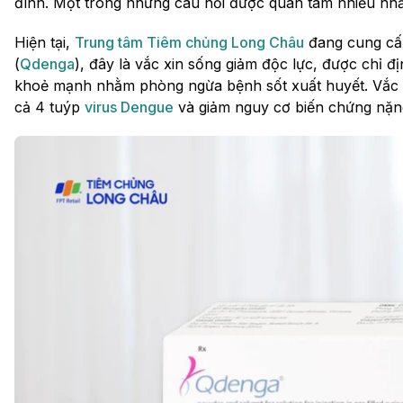
đình. Một trong những câu hỏi được quan tâm nhiều nhất
Hiện tại,
Trung tâm Tiêm chủng Long Châu
đang cung cấp
(
Qdenga
), đây là vắc xin sống giảm độc lực, được chỉ đị
khoẻ mạnh nhằm phòng ngừa bệnh sốt xuất huyết. Vắc xi
cả 4 tuýp
virus Dengue
và giảm nguy cơ biến chứng nặn