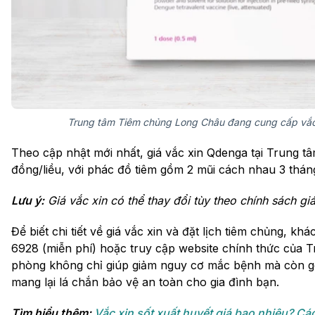
Trung tâm Tiêm chủng Long Châu đang cung cấp vắc
Theo cập nhật mới nhất, giá vắc xin Qdenga tại Trung 
đồng/liều, với phác đồ tiêm gồm 2 mũi cách nhau 3 thá
Lưu ý:
Giá vắc xin có thể thay đổi tùy theo chính sách giá
Để biết chi tiết về giá vắc xin và đặt lịch tiêm chủng, khá
6928 (miễn phí) hoặc truy cập website chính thức của
phòng không chỉ giúp giảm nguy cơ mắc bệnh mà còn gó
mang lại lá chắn bảo vệ an toàn cho gia đình bạn.
Tìm hiểu thêm:
Vắc xin sốt xuất huyết giá bao nhiêu? Các