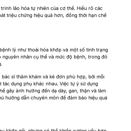
trình lão hóa tự nhiên của cơ thể. Hiểu rõ các
át triệu chứng hiệu quả hơn, đồng thời hạn chế
bệnh lý như thoái hóa khớp và một số tình trạng
vào nguyên nhân cụ thể và mức độ bệnh, trong đó
.
ợc bác sĩ thăm khám và kê đơn phù hợp, bởi mỗi
 tác dụng phụ khác nhau. Việc tự ý sử dụng
thể gây ảnh hưởng đến dạ dày, gan, thận và làm
n thủ hướng dẫn chuyên môn để đảm bảo hiệu quả
au khớp gối, nhưng có thể khiến xương yếu hơn