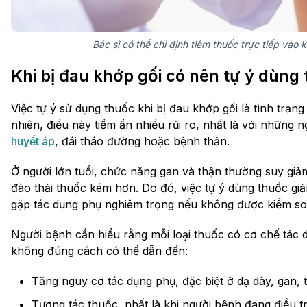
Bác sĩ có thể chỉ định tiêm thuốc trực tiếp vào
Khi bị đau khớp gối có nên tự ý dùng
Việc tự ý sử dụng thuốc khi bị đau khớp gối là tình trạng
nhiên, điều này tiềm ẩn nhiều rủi ro, nhất là với những
huyết áp
, đái tháo đường hoặc bệnh thận.
Ở người lớn tuổi, chức năng gan và thận thường suy giả
đào thải thuốc kém hơn. Do đó, việc tự ý dùng thuốc g
gặp tác dụng phụ nghiêm trọng nếu không được kiểm so
Người bệnh cần hiểu rằng mỗi loại thuốc có cơ chế tác 
không đúng cách có thể dẫn đến:
Tăng nguy cơ tác dụng phụ, đặc biệt ở dạ dày, gan, 
Tương tác thuốc, nhất là khi người bệnh đang điều t