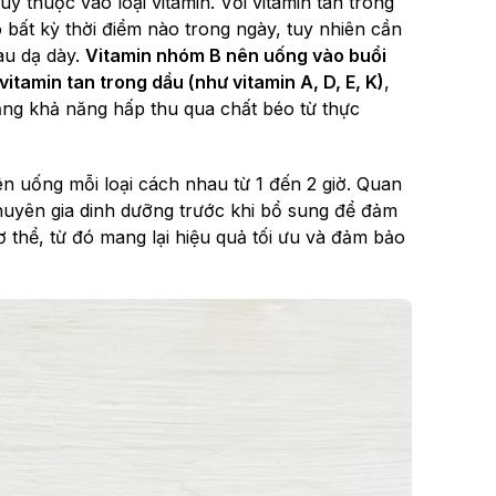
y thuộc vào loại vitamin. Với vitamin tan trong
 bất kỳ thời điểm nào trong ngày, tuy nhiên cần
au dạ dày.
Vitamin nhóm B nên uống vào buổi
vitamin tan trong dầu (như vitamin A, D, E, K)
,
ng khả năng hấp thu qua chất béo từ thực
ên uống mỗi loại cách nhau từ 1 đến 2 giờ. Quan
huyên gia dinh dưỡng trước khi bổ sung để đảm
 thể, từ đó mang lại hiệu quả tối ưu và đảm bảo