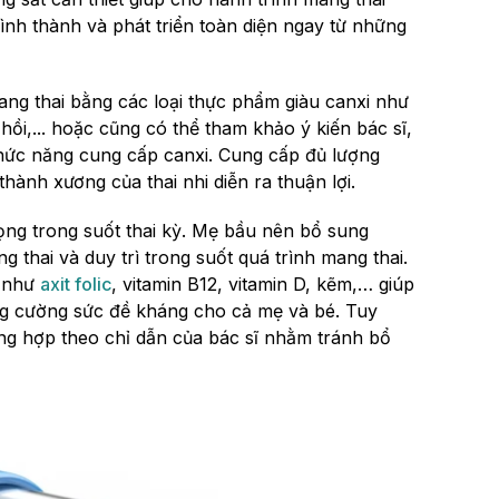
hình thành và phát triển toàn diện ngay từ những
ang thai bằng các loại thực phẩm giàu canxi như
 hồi,... hoặc cũng có thể tham khảo ý kiến bác sĩ,
hức năng cung cấp canxi. Cung cấp đủ lượng
thành xương của thai nhi diễn ra thuận lợi.
rọng trong suốt thai kỳ. Mẹ bầu nên bổ sung
 thai và duy trì trong suốt quá trình mang thai.
u như
axit folic
, vitamin B12, vitamin D, kẽm,… giúp
ăng cường sức đề kháng cho cả mẹ và bé. Tuy
ổng hợp theo chỉ dẫn của bác sĩ nhằm tránh bổ