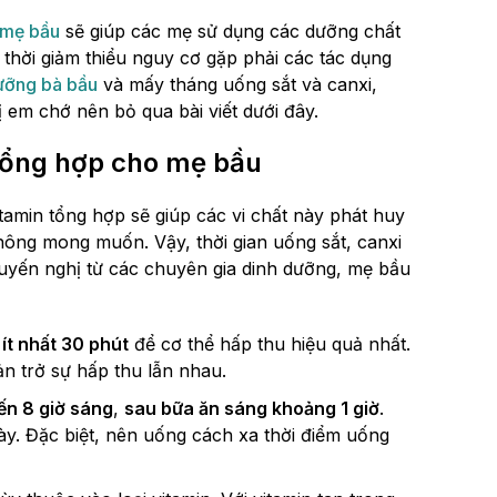
o mẹ bầu
sẽ giúp các mẹ sử dụng các dưỡng chất
 thời giảm thiểu nguy cơ gặp phải các tác dụng
ưỡng bà bầu
và mấy tháng uống sắt và canxi,
ị em chớ nên bỏ qua bài viết dưới đây.
 tổng hợp cho mẹ bầu
itamin tổng hợp sẽ giúp các vi chất này phát huy
hông mong muốn. Vậy, thời gian uống sắt, canxi
uyến nghị từ các chuyên gia dinh dưỡng, mẹ bầu
ít nhất 30 phút
để cơ thể hấp thu hiệu quả nhất.
ản trở sự hấp thu lẫn nhau.
ến 8 giờ sáng
,
sau bữa ăn sáng khoảng 1 giờ
.
ày. Đặc biệt, nên uống cách xa thời điểm uống