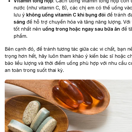
Vitamin tổng hợp
: Cách uống vitamin tổng hợp còn tù
nước (như vitamin C, B), các chị em có thể uống vào
lưu ý
không uống vitamin C khi bụng đói
để tránh đ
sáng
để hỗ trợ chuyển hóa và tăng năng lượng. Với
tốt nhất nên
uống trong hoặc ngay sau bữa ăn
để tă
phẩm.
Bên cạnh đó, để tránh tương tác giữa các vi chất, bạn n
trọng hơn hết, hãy luôn tham khảo ý kiến bác sĩ hoặc c
bảo liều lượng và thời điểm uống phù hợp với nhu cầu cơ
an toàn trong suốt thai kỳ.