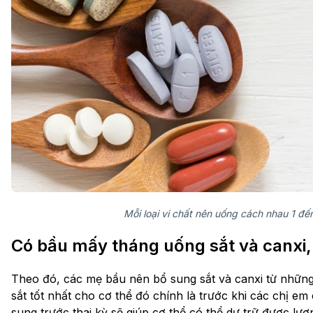
Mỗi loại vi chất nên uống cách nhau 1 đến
Có bầu mấy tháng uống sắt và canxi,
Theo đó, các mẹ bầu nên bổ sung sắt và canxi từ những
sắt tốt nhất cho cơ thể đó chính là trước khi các chị em
sung trước thai kỳ sẽ giúp cơ thể có thể dự trữ được lượ