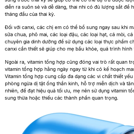
diễn ra suôn sẻ và dễ dàng, thai nhi có đủ lượng sắt để 
tháng đầu của thai kỳ.
Đối với canxi, các chị em có thể bổ sung ngay sau khi m
sữa chua, phô mai, các loại đậu, các loại hạt, cá mòi, cá
chuyên gia dinh dưỡng để sử dụng các loại thực phẩm c
canxi cần thiết sẽ giúp cho mẹ bầu khỏe, quá trình hình 
Ngoài ra, vitamin tổng hợp cũng đóng vai trò rất quan t
vitamin tổng hợp hằng ngày ngay từ khi có kế hoạch mang
Vitamin tổng hợp cung cấp đa dạng các vi chất thiết yế
phòng ngừa dị tật ống thần kinh, hỗ trợ miễn dịch và t
nhiên, để đạt hiệu quả tối ưu, mẹ nên sử dụng vitamin t
sung thừa hoặc thiếu các thành phần quan trọng.