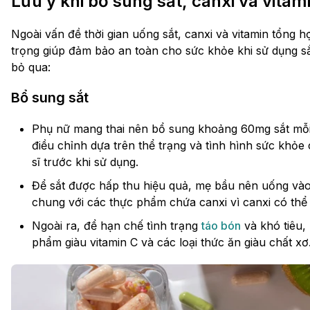
Lưu ý khi bổ sung sắt, canxi và vita
Ngoài vấn đề thời gian uống sắt, canxi và vitamin tổng 
trọng giúp đảm bảo an toàn cho sức khỏe khi sử dụng s
bỏ qua:
Bổ sung sắt
Phụ nữ mang thai nên bổ sung khoảng 60mg sắt mỗi 
điều chỉnh dựa trên thể trạng và tình hình sức khỏe
sĩ trước khi sử dụng.
Để sắt được hấp thu hiệu quả, mẹ bầu nên uống vào
chung với các thực phẩm chứa canxi vì canxi có thể
Ngoài ra, để hạn chế tình trạng
táo bón
và khó tiêu,
phẩm giàu vitamin C và các loại thức ăn giàu chất xơ