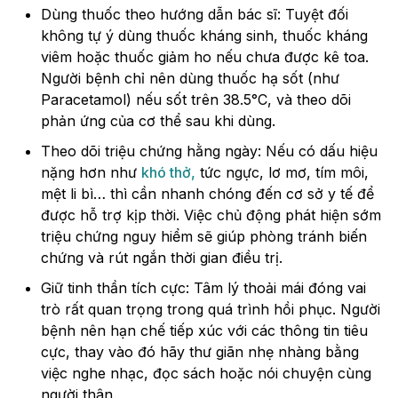
Dùng thuốc theo hướng dẫn bác sĩ: Tuyệt đối
không tự ý dùng thuốc kháng sinh, thuốc kháng
viêm hoặc thuốc giảm ho nếu chưa được kê toa.
Người bệnh chỉ nên dùng thuốc hạ sốt (như
Paracetamol) nếu sốt trên 38.5°C, và theo dõi
phản ứng của cơ thể sau khi dùng.
Theo dõi triệu chứng hằng ngày: Nếu có dấu hiệu
nặng hơn như
khó thở,
tức ngực, lơ mơ, tím môi,
mệt li bì… thì cần nhanh chóng đến cơ sở y tế để
được hỗ trợ kịp thời. Việc chủ động phát hiện sớm
triệu chứng nguy hiểm sẽ giúp phòng tránh biến
chứng và rút ngắn thời gian điều trị.
Giữ tinh thần tích cực: Tâm lý thoải mái đóng vai
trò rất quan trọng trong quá trình hồi phục. Người
bệnh nên hạn chế tiếp xúc với các thông tin tiêu
cực, thay vào đó hãy thư giãn nhẹ nhàng bằng
việc nghe nhạc, đọc sách hoặc nói chuyện cùng
người thân.