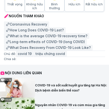
Thất vọng
Không hữu
Bình
Hữu ích
Rất hữu ích
ích
thường
NGUỒN THAM KHẢO
Coronavirus Recovery
How Long Does COVID-19 Last?
What is the average COVID-19 recovery time?
Long-term effects of COVID-19 (long COVID)
What Does Recovery From COVID-19 Look Like?
covid 19
triệu chứng covid
Chủ đề:
Chia sẻ:
NỘI DUNG LIÊN QUAN
Article
COVID-19 và sốt xuất huyết gia tăng tại Hà Nội:
Dịch bệnh diễn biến thế nào?
Article
Nguyên nhân COVID-19 và cúm mùa gia tăng