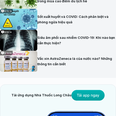
trong mùa cao điểm du lịch hè
Article
Sốt xuất huyết và COVID: Cách phân biệt và
phòng ngừa hiệu quả
Article
Siêu âm phổi sau nhiễm COVID-19: Khi nào bạn
cần thực hiện?
Article
Vắc xin AstraZeneca là của nước nào? Những
thông tin cần biết
Tải ứng dụng Nhà Thuốc Long Châu