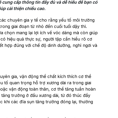
ẽ cung cấp thông tin đầy đủ và dễ hiểu để bạn có 
úp cải thiện chiều cao.
ác chuyên gia y tế cho rằng yếu tố môi trường
trong giai đoạn từ nhỏ đến cuối tuổi dậy thì.
ựa chọn mang lại lợi ích về vóc dáng mà còn giúp
 có hiệu quả thực sự, người tập cần hiểu rõ cơ
ết hợp đúng với chế độ dinh dưỡng, nghỉ ngơi và
yên gia, vận động thể chất kích thích cơ thể
 tố quan trọng hỗ trợ xương dài ra trong giai
 hoặc vận động toàn thân, cơ thể tăng tuần hoàn
tăng trưởng ở đầu xương dài, từ đó thúc đẩy
c khi các đĩa sụn tăng trưởng đóng lại, thường