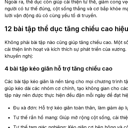
Ngoài ra, thể dục còn giúp cải thiện tư thế, giảm cong v
người có tư thế đúng, cột sống thẳng và cơ bắp khỏe m
lười vận động dù có cùng yếu tố di truyền.
12 bài tập thể dục tăng chiều cao hiệ
Không phải bài tập nào cũng giúp tăng chiều cao. Một số 
cải thiện linh hoạt và kích thích sự phát triển của xươn
khuyến nghị:
4 bài tập kéo giãn hỗ trợ tăng chiều cao
Các bài tập kéo giãn là nền tảng cho mọi chương trình 
giúp kéo dài các nhóm cơ chính, tạo không gian cho các
tập này nên được thực hiện đều đặn mỗi ngày để đạt hiệu
Đu xà đơn: Hỗ trợ kéo giãn toàn thân, làm giảm áp l
Tư thế rắn hổ mang: Giúp mở rộng cột sống, cải thiệ
Tư thế tam giác nghiêng: Kéo giãn cơ bên hông và cộ