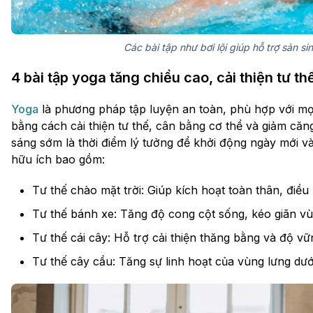
Các bài tập như bơi lội giúp hỗ trợ sản s
4 bài tập yoga tăng chiều cao, cải thiện tư thế
Yoga
là phương pháp tập luyện an toàn, phù hợp với mọi
bằng cách cải thiện tư thế, cân bằng cơ thể và giảm căn
sáng sớm là thời điểm lý tưởng để khởi động ngày mới và
hữu ích bao gồm:
Tư thế chào mặt trời: Giúp kích hoạt toàn thân, điều 
Tư thế bánh xe: Tăng độ cong cột sống, kéo giãn v
Tư thế cái cây: Hỗ trợ cải thiện thăng bằng và độ v
Tư thế cây cầu: Tăng sự linh hoạt của vùng lưng dướ