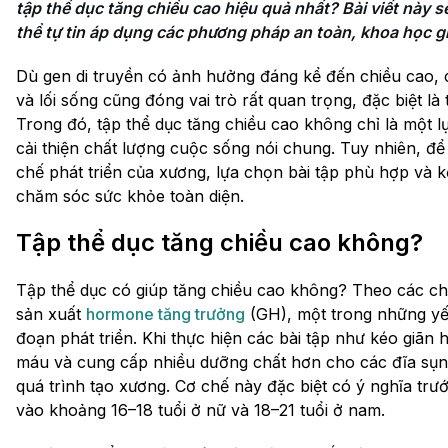
tập thể dục tăng chiều cao hiệu quả nhất? Bài viết này s
thể tự tin áp dụng các phương pháp an toàn, khoa học gi
Dù gen di truyền có ảnh hưởng đáng kể đến chiều cao, c
và lối sống cũng đóng vai trò rất quan trọng, đặc biệt là 
Trong đó, tập thể dục tăng chiều cao không chỉ là một l
cải thiện chất lượng cuộc sống nói chung. Tuy nhiên, để
chế phát triển của xương, lựa chọn bài tập phù hợp và k
chăm sóc sức khỏe toàn diện.
Tập thể dục tăng chiều cao không?
Tập thể dục có giúp tăng chiều cao không? Theo các chu
sản xuất
hormone tăng trưởng
(GH), một trong những yếu
đoạn phát triển. Khi thực hiện các bài tập như kéo giãn
máu và cung cấp nhiều dưỡng chất hơn cho các đĩa sụn 
quá trình tạo xương. Cơ chế này đặc biệt có ý nghĩa trướ
vào khoảng 16–18 tuổi ở nữ và 18–21 tuổi ở nam.