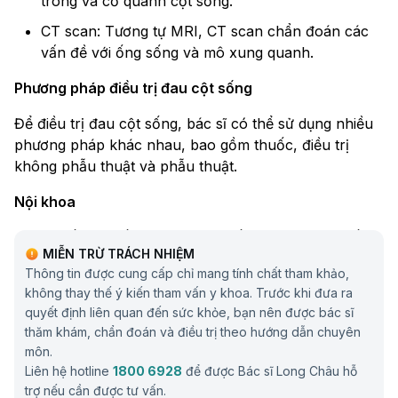
trong và cơ quanh cột sống.
CT scan: Tương tự MRI, CT scan chẩn đoán các
vấn đề với ống sống và mô xung quanh.
Phương pháp điều trị đau cột sống
Để điều trị đau cột sống, bác sĩ có thể sử dụng nhiều
phương pháp khác nhau, bao gồm thuốc, điều trị
không phẫu thuật và phẫu thuật.
Nội khoa
Thuốc: Thuốc giảm đau, thuốc giãn cơ và thuốc
MIỄN TRỪ TRÁCH NHIỆM
chống viêm thường được sử dụng để điều trị đau
Thông tin được cung cấp chỉ mang tính chất tham khảo,
cột sống cấp và mãn tính. Trong đó, Opioid và
không thay thế ý kiến tham vấn y khoa. Trước khi đưa ra
thuốc chống viêm không Steroid (NSAIDs) là hai
quyết định liên quan đến sức khỏe, bạn nên được bác sĩ
nhóm chính dùng để điều trị đau lưng dưới mãn
thăm khám, chẩn đoán và điều trị theo hướng dẫn chuyên
tính.
môn.
Liên hệ hotline
1800 6928
để được Bác sĩ Long Châu hỗ
Chườm: Sử dụng túi chườm lạnh để giúp giảm đau
trợ nếu cần được tư vấn.
cột sống và túi chườm nóng để tăng lưu lượng