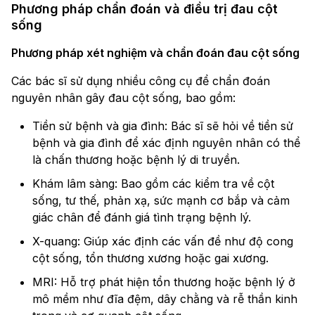
Phương pháp chẩn đoán và điều trị đau cột
sống
Phương pháp xét nghiệm và chẩn đoán đau cột sống
Các bác sĩ sử dụng nhiều công cụ để chẩn đoán
nguyên nhân gây đau cột sống, bao gồm:
Tiền sử bệnh và gia đình: Bác sĩ sẽ hỏi về tiền sử
bệnh và gia đình để xác định nguyên nhân có thể
là chấn thương hoặc bệnh lý di truyền.
Khám lâm sàng: Bao gồm các kiểm tra về cột
sống, tư thế, phản xạ, sức mạnh cơ bắp và cảm
giác chân để đánh giá tình trạng bệnh lý.
X-quang: Giúp xác định các vấn đề như độ cong
cột sống, tổn thương xương hoặc gai xương.
MRI: Hỗ trợ phát hiện tổn thương hoặc bệnh lý ở
mô mềm như đĩa đệm, dây chằng và rễ thần kinh