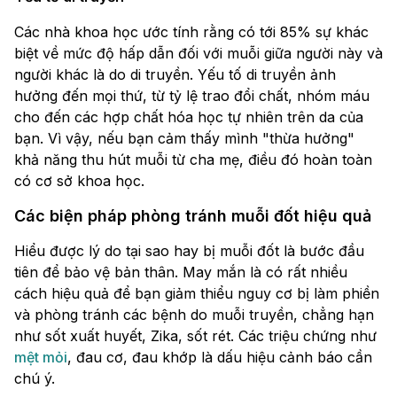
Các nhà khoa học ước tính rằng có tới 85% sự khác
biệt về mức độ hấp dẫn đối với muỗi giữa người này và
người khác là do di truyền. Yếu tố di truyền ảnh
hưởng đến mọi thứ, từ tỷ lệ trao đổi chất, nhóm máu
cho đến các hợp chất hóa học tự nhiên trên da của
bạn. Vì vậy, nếu bạn cảm thấy mình "thừa hưởng"
khả năng thu hút muỗi từ cha mẹ, điều đó hoàn toàn
có cơ sở khoa học.
Các biện pháp phòng tránh muỗi đốt hiệu quả
Hiểu được lý do tại sao hay bị muỗi đốt là bước đầu
tiên để bảo vệ bản thân. May mắn là có rất nhiều
cách hiệu quả để bạn giảm thiểu nguy cơ bị làm phiền
và phòng tránh các bệnh do muỗi truyền, chẳng hạn
như sốt xuất huyết, Zika, sốt rét. Các triệu chứng như
mệt mỏi
, đau cơ, đau khớp là dấu hiệu cảnh báo cần
chú ý.