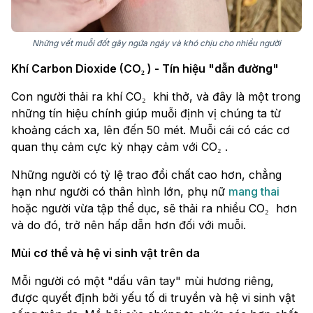
Những vết muỗi đốt gây ngứa ngáy và khó chịu cho nhiều người
Khí Carbon Dioxide (CO₂ ) - Tín hiệu "dẫn đường"
Con người thải ra khí CO₂ khi thở, và đây là một trong
những tín hiệu chính giúp muỗi định vị chúng ta từ
khoảng cách xa, lên đến 50 mét. Muỗi cái có các cơ
quan thụ cảm cực kỳ nhạy cảm với CO₂ .
Những người có tỷ lệ trao đổi chất cao hơn, chẳng
hạn như người có thân hình lớn, phụ nữ
mang thai
hoặc người vừa tập thể dục, sẽ thải ra nhiều CO₂ hơn
và do đó, trở nên hấp dẫn hơn đối với muỗi.
Mùi cơ thể và hệ vi sinh vật trên da
Mỗi người có một "dấu vân tay" mùi hương riêng,
được quyết định bởi yếu tố di truyền và hệ vi sinh vật