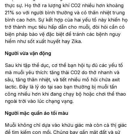
thực sự. Họ thở ra lượng khí CO2 nhiều hơn khoảng
21% so với người bình thường và có thân nhiệt trung
bình cao hơn. Sự kết hợp của hai yếu tố này khiến họ
trở thành mục tiêu hấp dẫn cho muỗi, đòi hỏi cần có
biện pháp bảo vệ đặc biệt để tránh các bệnh nguy
hiểm như sốt xuất huyết hay Zika.
Người vừa vận động
Sau khi tập thể dục, cơ thể bạn hội tụ đủ các yếu tố
mà muỗi yêu thích: tăng thải CO2 do thở nhanh và
sâu, tăng thân nhiệt, và tiết nhiều mồ hôi chứa axit
lactic. Đây là lý do tại sao bạn thường bị muỗi tấn
công nhiều hơn khi đang chạy bộ hoặc chơi thể thao
ngoài trời vào lúc chạng vạng.
Người mặc quần áo tối màu
Muỗi không chỉ dựa vào khứu giác mà còn cả thị giác
để tìm kiếm con mồi. Chúng bay gần mặt đất và sử