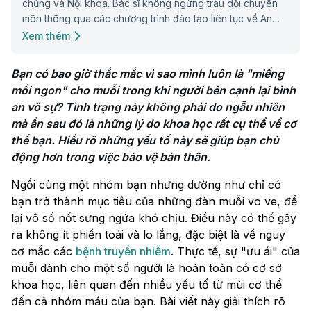
chủng và Nội khoa. Bác sĩ không ngừng trau dồi chuyên
môn thông qua các chương trình đào tạo liên tục về An
toàn tiêm chủng và Nội soi tiêu hóa.
Xem thêm
Bạn có bao giờ thắc mắc vì sao mình luôn là "miếng 
mồi ngon" cho muỗi trong khi người bên cạnh lại bình 
an vô sự? Tình trạng này không phải do ngẫu nhiên 
mà ẩn sau đó là những lý do khoa học rất cụ thể về cơ 
thể bạn. Hiểu rõ những yếu tố này sẽ giúp bạn chủ 
động hơn trong việc bảo vệ bản thân.
Ngồi cùng một nhóm bạn nhưng dường như chỉ có
bạn trở thành mục tiêu của những đàn muỗi vo ve, để
lại vô số nốt sưng ngứa khó chịu. Điều này có thể gây
ra không ít phiền toái và lo lắng, đặc biệt là về nguy
cơ mắc các
bệnh truyền nhiễm
. Thực tế, sự "ưu ái" của
muỗi dành cho một số người là hoàn toàn có cơ sở
khoa học, liên quan đến nhiều yếu tố từ mùi cơ thể
đến cả nhóm máu của bạn. Bài viết này giải thích rõ