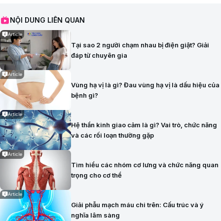
NỘI DUNG LIÊN QUAN
Article
Tại sao 2 người chạm nhau bị điện giật? Giải
đáp từ chuyên gia
Article
Vùng hạ vị là gì? Đau vùng hạ vị là dấu hiệu của
bệnh gì?
Article
Hệ thần kinh giao cảm là gì? Vai trò, chức năng
và các rối loạn thường gặp
Article
Tìm hiểu các nhóm cơ lưng và chức năng quan
trọng cho cơ thể
Article
Giải phẫu mạch máu chi trên: Cấu trúc và ý
nghĩa lâm sàng