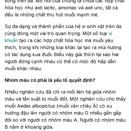
sống trên da. Mồ hôi của chúng ta chứa các hợp chất
hóa học như axit lactic, amoniac và axit uric, tất cả
đều là những chất thu hút muỗi mạnh mẽ.
Sự đa dạng và thành phần của hệ vi sinh vật trên da
cũng đóng một vai trò quan trọng. Một số loại
vi
khuẩn
tạo ra các hợp chất hóa học mà muỗi yêu
thích, trong khi những loại khác lại tạo ra mùi hương
có tác dụng xua đuổi. Điều này giải thích tại sao hai
người đứng cạnh nhau có thể có mức độ hấp dẫn
muỗi khác nhau.
Nhóm máu có phải là yếu tố quyết định?
Nhiều nghiên cứu đã chỉ ra mối liên hệ giữa nhóm
máu và tần suất bị muỗi đốt. Một nghiên cứu cho thấy
muỗi Aedes albopictus (muỗi vằn châu Á) có xu
hướng đậu lên người có nhóm máu O nhiều gần gấp
đôi so với người có nhóm máu A. Người có nhóm máu
B nằm ở khoảng giữa.