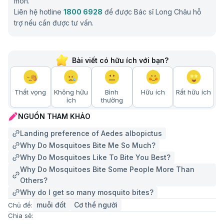
môn.
Liên hệ hotline
1800 6928
để được Bác sĩ Long Châu hỗ
trợ nếu cần được tư vấn.
Bài viết có hữu ích với bạn?
Thất vọng
Không hữu
Bình
Hữu ích
Rất hữu ích
ích
thường
NGUỒN THAM KHẢO
Landing preference of Aedes albopictus
Why Do Mosquitoes Bite Me So Much?
Why Do Mosquitoes Like To Bite You Best?
Why Do Mosquitoes Bite Some People More Than
Others?
Why do I get so many mosquito bites?
muỗi đốt
Cơ thể người
Chủ đề:
Chia sẻ: