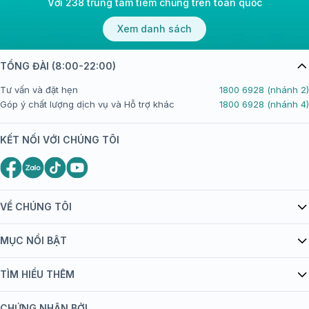
Với 238 trung tâm tiêm chủng trên toàn quốc
Xem danh sách
TỔNG ĐÀI (8:00-22:00)
Tư vấn và đặt hẹn
1800 6928 (nhánh 2)
Góp ý chất lượng dịch vụ và Hỗ trợ khác
1800 6928 (nhánh 4)
KẾT NỐI VỚI CHÚNG TÔI
VỀ CHÚNG TÔI
Giới thiệu Tiêm Chủng FPT Long Châu
MỤC NỔI BẬT
Quy chế hoạt động website/ứng dụng thương mại điện tử
Danh mục vắc xin
TÌM HIỂU THÊM
bán hàng
Kiến thức tiêm chủng
Chính sách nội dung
Khuyến mãi
CHỨNG NHẬN BỞI