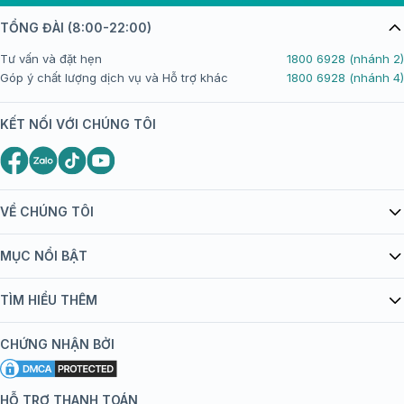
TỔNG ĐÀI (8:00-22:00)
Tư vấn và đặt hẹn
1800 6928 (nhánh 2)
Góp ý chất lượng dịch vụ và Hỗ trợ khác
1800 6928 (nhánh 4)
KẾT NỐI VỚI CHÚNG TÔI
VỀ CHÚNG TÔI
Giới thiệu Tiêm Chủng FPT Long Châu
MỤC NỔI BẬT
Quy chế hoạt động website/ứng dụng thương mại điện tử
Danh mục vắc xin
TÌM HIỂU THÊM
bán hàng
Kiến thức tiêm chủng
Chính sách nội dung
Khuyến mãi
CHỨNG NHẬN BỞI
Đội ngũ bác sĩ, chuyên gia
Chính sách bảo mật
Tôi nên tiêm gì?
Hệ thống trung tâm tiêm chủng
HỖ TRỢ THANH TOÁN