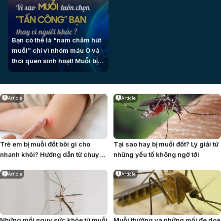
Bạn có thể là “nam châm hút
muỗi” chỉ vì nhóm máu O và
thói quen sinh hoạt! Muỗi bị
thu hút bởi CO₂, mồ hôi, nhiệt
độ cơ thể và cả việc uống bia
- hãy phòng ngừa thông
Article
Article
minh!
Trẻ em bị muỗi đốt bôi gì cho
Tại sao hay bị muỗi đốt? Lý giải từ
nhanh khỏi? Hướng dẫn từ chuyên
những yếu tố không ngờ tới
gia
Article
Article
Những mối nguy sức khỏe từ muỗi
Muỗi thường và những mối đe doạ