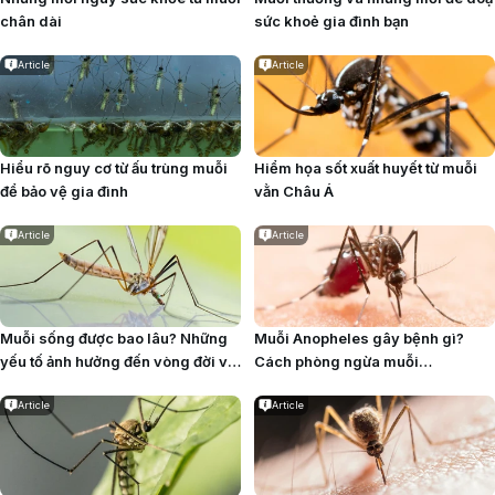
chân dài
sức khoẻ gia đình bạn
Article
Article
Hiểu rõ nguy cơ từ ấu trùng muỗi
Hiểm họa sốt xuất huyết từ muỗi
để bảo vệ gia đình
vằn Châu Á
Article
Article
Muỗi sống được bao lâu​? Những
Muỗi Anopheles​ gây bệnh gì?
yếu tố ảnh hưởng đến vòng đời và
Cách phòng ngừa muỗi
tuổi thọ của muỗi
Anopheles
Article
Article