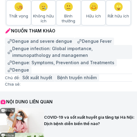
Thất vọng
Không hữu
Bình
Hữu ích
Rất hữu ích
ích
thường
NGUỒN THAM KHẢO
Dengue and severe dengue
Dengue Fever
Dengue infection: Global importance,
immunopathology and managemen
Dengue: Symptoms, Prevention and Treatments
Dengue
Sốt xuất huyết
Bệnh truyền nhiễm
Chủ đề:
Chia sẻ:
NỘI DUNG LIÊN QUAN
Article
COVID-19 và sốt xuất huyết gia tăng tại Hà Nội:
Dịch bệnh diễn biến thế nào?
Article