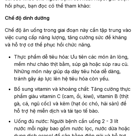
hồi phục, bạn đọc có thể tham khảo:
Chế độ dinh dưỡng
Chế độ ăn uống trong giai đoạn này cần tập trung vào
việc cung cấp năng lượng, tăng cường sức đề kháng
và hỗ trợ cơ thể phục hồi chức năng.
Thực phẩm dễ tiêu hóa: Ưu tiên các món ăn lỏng,
mềm như cháo thịt bằm, súp gà hoặc súp rau củ.
Những món này giúp dạ dày tiêu hóa dễ dàng,
tránh gây áp lực lên hệ tiêu hóa còn yếu.
Bổ sung vitamin và khoáng chất: Tăng cường thực
phẩm giàu vitamin C (cam, ổi, kiwi), vitamin B (thịt
gà, cá, ngũ cốc) và kẽm (hạt óc chó, hải sản) để
hỗ trợ hệ miễn dịch và tái tạo tế bào.
Uống đủ nước: Người bệnh cần uống 2 - 3 lít
nước mỗi ngày bao gồm nước lọc, nước dừa hoặc
dung dịch oresol để cân bằng điện giải và hỗ trợ