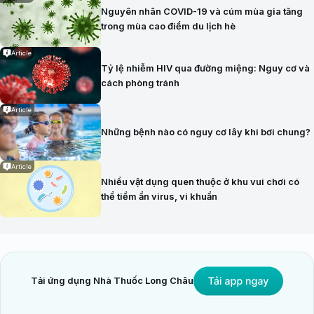
Nguyên nhân COVID-19 và cúm mùa gia tăng
trong mùa cao điểm du lịch hè
Article
Tỷ lệ nhiễm HIV qua đường miệng: Nguy cơ và
cách phòng tránh
Article
Những bệnh nào có nguy cơ lây khi bơi chung?
Article
Nhiều vật dụng quen thuộc ở khu vui chơi có
thể tiềm ẩn virus, vi khuẩn
Tải ứng dụng Nhà Thuốc Long Châu