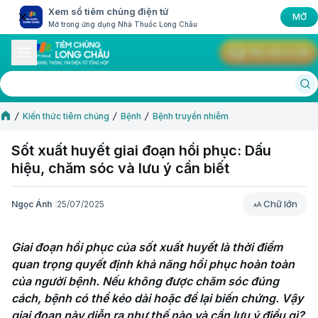
Xem sổ tiêm chủng điện tử
MỞ
Mở trong ứng dụng Nhà Thuốc Long Châu
Yêu cầu tư vấn
Kiến thức tiêm chủng
Bệnh
Bệnh truyền nhiễm
Sốt xuất huyết giai đoạn hồi phục: Dấu
hiệu, chăm sóc và lưu ý cần biết
Chữ lớn
Ngọc Ánh
25/07/2025
Chữ lớn
Giai đoạn hồi phục của sốt xuất huyết là thời điểm 
quan trọng quyết định khả năng hồi phục hoàn toàn 
của người bệnh. Nếu không được chăm sóc đúng 
cách, bệnh có thể kéo dài hoặc để lại biến chứng. Vậy 
giai đoạn này diễn ra như thế nào và cần lưu ý điều gì?