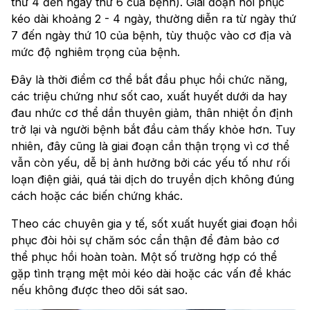
thứ 4 đến ngày thứ 6 của bệnh). Giai đoạn hồi phục
kéo dài khoảng 2 - 4 ngày, thường diễn ra từ ngày thứ
7 đến ngày thứ 10 của bệnh, tùy thuộc vào cơ địa và
mức độ nghiêm trọng của bệnh.
Đây là thời điểm cơ thể bắt đầu phục hồi chức năng,
các triệu chứng như sốt cao, xuất huyết dưới da hay
đau nhức cơ thể dần thuyên giảm, thân nhiệt ổn định
trở lại và người bệnh bắt đầu cảm thấy khỏe hơn. Tuy
nhiên, đây cũng là giai đoạn cần thận trọng vì cơ thể
vẫn còn yếu, dễ bị ảnh hưởng bởi các yếu tố như rối
loạn điện giải, quá tải dịch do truyền dịch không đúng
cách hoặc các biến chứng khác.
Theo các chuyên gia y tế, sốt xuất huyết giai đoạn hồi
phục đòi hỏi sự chăm sóc cẩn thận để đảm bảo cơ
thể phục hồi hoàn toàn. Một số trường hợp có thể
gặp tình trạng mệt mỏi kéo dài hoặc các vấn đề khác
nếu không được theo dõi sát sao.