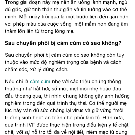
Trong giai đoạn này mẹ nên ăn uống lành mạnh, ngủ
đủ giấc, giữ tinh thần thư giãn và tin tưởng vào cơ thể
mình. Mỗi ngày trôi qua là một bước tiến đến gần hơn
với phép màu của cuộc sống, một mầm non đang âm
thầm lớn lên từ trong lòng mẹ.
Sau chuyển phôi bị cảm cúm có sao không?
Sau chuyển phôi bị cảm cúm có sao không còn tùy
thuộc vào mức độ nghiêm trọng của bệnh và cách
chăm sóc, xử lý đúng cách.
Nếu chỉ là
cảm cúm
nhẹ với các triệu chứng thông
thường như hắt hơi, sổ mũi, mệt mỏi nhẹ hoặc đau
đầu thoáng qua, thì nhìn chung không gây ảnh hưởng
nghiêm trọng đến quá trình thụ thai. Cơ thể người mẹ
lúc này vẫn đủ sức chống lại virus và giữ vững “môi
trường sinh học” an toàn cho phôi làm tổ. Hơn nữa,
quá trình IVF được thực hiện trong điều kiện y tế chặt
chẽ, với sự hỗ trợ tối đa về nội tiết, niêm mạc tử cung