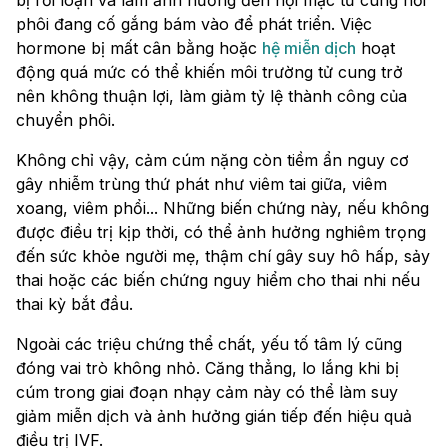
bị rối loạn và làm ảnh hưởng đến nội mạc tử cung nơi
phôi đang cố gắng bám vào để phát triển. Việc
hormone bị mất cân bằng hoặc
hệ miễn dịch
hoạt
động quá mức có thể khiến môi trường tử cung trở
nên không thuận lợi, làm giảm tỷ lệ thành công của
chuyển phôi.
Không chỉ vậy, cảm cúm nặng còn tiềm ẩn nguy cơ
gây nhiễm trùng thứ phát như viêm tai giữa, viêm
xoang, viêm phổi... Những biến chứng này, nếu không
được điều trị kịp thời, có thể ảnh hưởng nghiêm trọng
đến sức khỏe người mẹ, thậm chí gây suy hô hấp, sảy
thai hoặc các biến chứng nguy hiểm cho thai nhi nếu
thai kỳ bắt đầu.
Ngoài các triệu chứng thể chất, yếu tố tâm lý cũng
đóng vai trò không nhỏ. Căng thẳng, lo lắng khi bị
cúm trong giai đoạn nhạy cảm này có thể làm suy
giảm miễn dịch và ảnh hưởng gián tiếp đến hiệu quả
điều trị IVF.