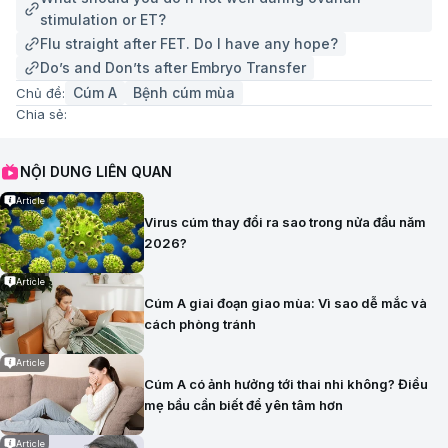
stimulation or ET?
Flu straight after FET. Do I have any hope?
Do’s and Don’ts after Embryo Transfer
Cúm A
Bệnh cúm mùa
Chủ đề:
Chia sẻ:
NỘI DUNG LIÊN QUAN
Article
Virus cúm thay đổi ra sao trong nửa đầu năm
2026?
Article
Cúm A giai đoạn giao mùa: Vì sao dễ mắc và
cách phòng tránh
Article
Cúm A có ảnh hưởng tới thai nhi không? Điều
mẹ bầu cần biết để yên tâm hơn
Article