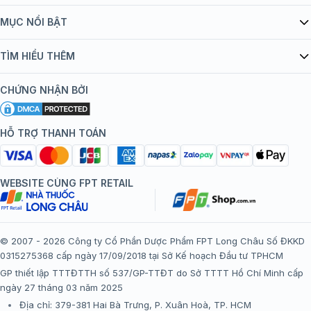
Giới thiệu Tiêm Chủng FPT Long Châu
MỤC NỔI BẬT
Quy chế hoạt động website/ứng dụng thương mại điện tử
Danh mục vắc xin
TÌM HIỂU THÊM
bán hàng
Kiến thức tiêm chủng
Chính sách nội dung
Khuyến mãi
CHỨNG NHẬN BỞI
Đội ngũ bác sĩ, chuyên gia
Chính sách bảo mật
Tôi nên tiêm gì?
Hệ thống trung tâm tiêm chủng
HỖ TRỢ THANH TOÁN
Chính sách bảo mật dữ liệu cá nhân
Tiêm chủng đi nước ngoài
Chính sách thanh toán
WEBSITE CÙNG FPT RETAIL
Chính sách đổi trả gói, mũi tiêm tại trung tâm tiêm chủng
FPT Long Châu
Chính sách “Gia đình là Số 1”
© 2007 - 2026 Công ty Cổ Phần Dược Phẩm FPT Long Châu Số ĐKKD
0315275368 cấp ngày 17/09/2018 tại Sở Kế hoạch Đầu tư TPHCM
Thể lệ chương trình “Tích điểm nhận đặc quyền”
GP thiết lập TTTĐTTH số 537/GP-TTĐT do Sở TTTT Hồ Chí Minh cấp
ngày 27 tháng 03 năm 2025
Địa chỉ: 379-381 Hai Bà Trưng, P. Xuân Hoà, TP. HCM