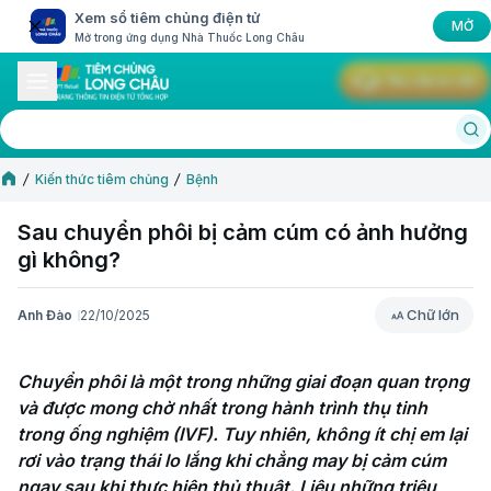
Xem sổ tiêm chủng điện tử
MỞ
Mở trong ứng dụng Nhà Thuốc Long Châu
Yêu cầu tư vấn
Kiến thức tiêm chủng
Bệnh
Sau chuyển phôi bị cảm cúm có ảnh hưởng
gì không?
Chữ lớn
Anh Đào
22/10/2025
Chữ lớn
Chuyển phôi là một trong những giai đoạn quan trọng 
và được mong chờ nhất trong hành trình thụ tinh 
trong ống nghiệm (IVF). Tuy nhiên, không ít chị em lại 
rơi vào trạng thái lo lắng khi chẳng may bị cảm cúm 
ngay sau khi thực hiện thủ thuật. Liệu những triệu 