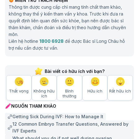
MIỄN TRỪ TRÁCH NHIỆM
Thông tin được cung cấp chỉ mang tính chất tham khảo,
không thay thế ý kiến tham vấn y khoa. Trước khi đưa ra
quyết định liên quan đến sức khỏe, bạn nên được bác sĩ
thăm khám, chẩn đoán và điều trị theo hướng dẫn chuyên
môn.
Liên hệ hotline
1800 6928
để được Bác sĩ Long Châu hỗ
trợ nếu cần được tư vấn.
Bài viết có hữu ích với bạn?
Thất vọng
Không hữu
Bình
Hữu ích
Rất hữu ích
ích
thường
NGUỒN THAM KHẢO
Getting Sick During IVF: How to Manage It
12 Common Embryo Transfer Questions, Answered by
IVF Experts
What should you do if not well during ovarian