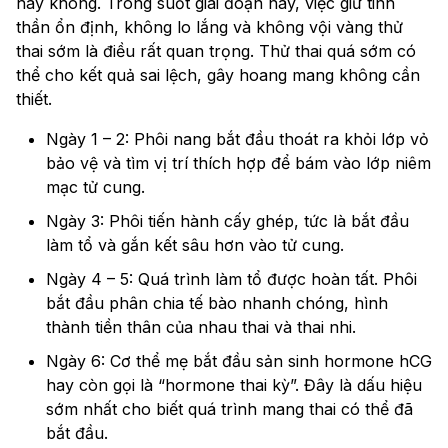
hay không. Trong suốt giai đoạn này, việc giữ tinh
thần ổn định, không lo lắng và không vội vàng thử
thai sớm là điều rất quan trọng. Thử thai quá sớm có
thể cho kết quả sai lệch, gây hoang mang không cần
thiết.
Ngày 1 – 2: Phôi nang bắt đầu thoát ra khỏi lớp vỏ
bảo vệ và tìm vị trí thích hợp để bám vào lớp niêm
mạc tử cung.
Ngày 3: Phôi tiến hành cấy ghép, tức là bắt đầu
làm tổ và gắn kết sâu hơn vào tử cung.
Ngày 4 – 5: Quá trình làm tổ được hoàn tất. Phôi
bắt đầu phân chia tế bào nhanh chóng, hình
thành tiền thân của nhau thai và thai nhi.
Ngày 6: Cơ thể mẹ bắt đầu sản sinh hormone hCG
hay còn gọi là “hormone thai kỳ”. Đây là dấu hiệu
sớm nhất cho biết quá trình mang thai có thể đã
bắt đầu.