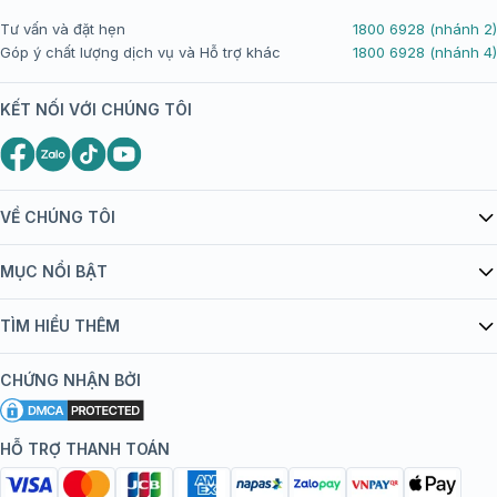
Tư vấn và đặt hẹn
1800 6928 (nhánh 2)
Góp ý chất lượng dịch vụ và Hỗ trợ khác
1800 6928 (nhánh 4)
KẾT NỐI VỚI CHÚNG TÔI
VỀ CHÚNG TÔI
Giới thiệu Tiêm Chủng FPT Long Châu
MỤC NỔI BẬT
Quy chế hoạt động website/ứng dụng thương mại điện tử
Danh mục vắc xin
TÌM HIỂU THÊM
bán hàng
Kiến thức tiêm chủng
Chính sách nội dung
Khuyến mãi
CHỨNG NHẬN BỞI
Đội ngũ bác sĩ, chuyên gia
Chính sách bảo mật
Tôi nên tiêm gì?
Hệ thống trung tâm tiêm chủng
HỖ TRỢ THANH TOÁN
Chính sách bảo mật dữ liệu cá nhân
Tiêm chủng đi nước ngoài