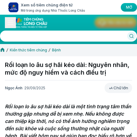
Xem sổ tiêm chủng điện tử
MỞ
Mở trong ứng dụng Nhà Thuốc Long Châu
Yêu cầu tư vấn
Kiến thức tiêm chủng
Bệnh
Rối loạn lo âu sợ hãi kéo dài: Nguyên nhân,
mức độ nguy hiểm và cách điều trị
Chữ lớn
Ngọc Ánh
29/09/2025
Chữ lớn
Rối loạn lo âu sợ hãi kéo dài là một tình trạng tâm thần 
thường gặp nhưng dễ bị xem nhẹ. Nếu không được 
can thiệp kịp thời, nó có thể ảnh hưởng nghiêm trọng 
đến sức khỏe và cuộc sống thường nhật của người 
bệnh. Bài viết hôm nay sẽ giúp bạn đọc hiểu rõ hơn về 