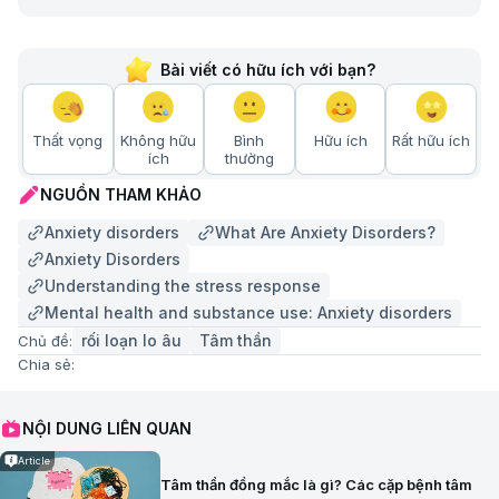
Bài viết có hữu ích với bạn?
Thất vọng
Không hữu
Bình
Hữu ích
Rất hữu ích
ích
thường
NGUỒN THAM KHẢO
Anxiety disorders
What Are Anxiety Disorders?
Anxiety Disorders
Understanding the stress response
Mental health and substance use: Anxiety disorders
rối loạn lo âu
Tâm thần
Chủ đề:
Chia sẻ:
NỘI DUNG LIÊN QUAN
Article
Tâm thần đồng mắc là gì? Các cặp bệnh tâm