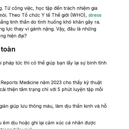
g. Từ công việc, học tập đến trách nhiệm gia
t mỏi. Theo Tổ chức Y tế Thế giới (WHO),
stress
thẳng tinh thần do tình huống khó khăn gây ra.
ng lực thay vì gánh nặng. Vậy, đâu là những
ng hiện đại?
 toàn
 pháp tức thì có thể giúp bạn lấy lại sự bình tĩnh
 Reports Medicine năm 2023 cho thấy kỹ thuật
cải thiện tâm trạng chỉ với 5 phút luyện tập mỗi
iản giúp lưu thông máu, làm dịu thần kinh và hỗ
ệu êm dịu hoặc ghi lại cảm xúc cá nhân được