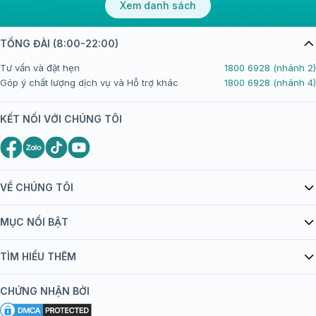
Xem danh sách
TỔNG ĐÀI (8:00-22:00)
Tư vấn và đặt hẹn
1800 6928 (nhánh 2)
Góp ý chất lượng dịch vụ và Hỗ trợ khác
1800 6928 (nhánh 4)
KẾT NỐI VỚI CHÚNG TÔI
VỀ CHÚNG TÔI
Giới thiệu Tiêm Chủng FPT Long Châu
MỤC NỔI BẬT
Quy chế hoạt động website/ứng dụng thương mại điện tử
Danh mục vắc xin
TÌM HIỂU THÊM
bán hàng
Kiến thức tiêm chủng
Chính sách nội dung
Khuyến mãi
CHỨNG NHẬN BỞI
Đội ngũ bác sĩ, chuyên gia
Chính sách bảo mật
Tôi nên tiêm gì?