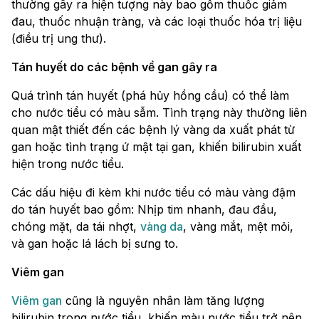
thường gây ra hiện tượng này bao gồm thuốc giảm
đau, thuốc nhuận tràng, và các loại thuốc hóa trị liệu
(điều trị ung thư).
Tán huyết do các bệnh về gan gây ra
Quá trình tán huyết (phá hủy hồng cầu) có thể làm
cho nước tiểu có màu sẫm. Tình trạng này thường liên
quan mật thiết đến các bệnh lý vàng da xuất phát từ
gan hoặc tình trạng ứ mật tại gan, khiến bilirubin xuất
hiện trong nước tiểu.
Các dấu hiệu đi kèm khi nước tiểu có màu vàng đậm
do tán huyết bao gồm: Nhịp tim nhanh, đau đầu,
chóng mặt, da tái nhợt,
vàng da
, vàng mắt, mệt mỏi,
và gan hoặc lá lách bị sưng to.
Viêm gan
Viêm gan
cũng là nguyên nhân làm tăng lượng
bilirubin trong nước tiểu, khiến màu nước tiểu trở nên