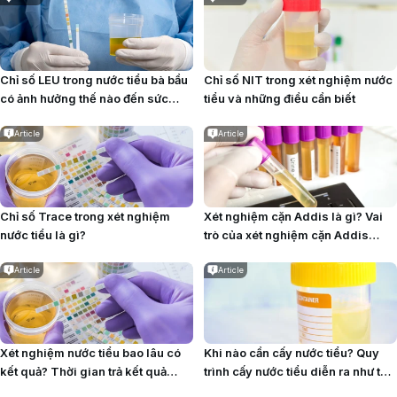
Chỉ số LEU trong nước tiểu bà bầu
Chỉ số NIT trong xét nghiệm nước
có ảnh hưởng thế nào đến sức
tiểu và những điều cần biết
khỏe thai kỳ?
Article
Article
Chỉ số Trace trong xét nghiệm
Xét nghiệm cặn Addis là gì? Vai
nước tiểu là gì?
trò của xét nghiệm cặn Addis
trong quản lý bệnh thận
Article
Article
Xét nghiệm nước tiểu bao lâu có
Khi nào cần cấy nước tiểu? Quy
kết quả? Thời gian trả kết quả
trình cấy nước tiểu diễn ra như thế
theo từng loại xét nghiệm
nào?