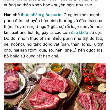
dưỡng và thấp khớp học khuyến nghị như sau:
Hạn chế
thực phẩm giàu purin
:
Ở người khỏe mạnh,
purin được chuyển hóa bình thường và đào thải qua
thận. Tuy nhiên, ở người gút, sự rối loạn chuyển hóa
làm axit uric tích tụ, gây ra các cơn
đau khớp
dữ dội.
Do đó, nhóm thực phẩm nhiều purin như thịt đỏ (bò,
dê, ngỗng), nội tạng động vật (gan, thận, lòng…), thịt
chó, hải sản (tôm, cua, sò, hến, ghẹ…) nên được loại
bỏ hoặc sử dụng rất hạn chế.