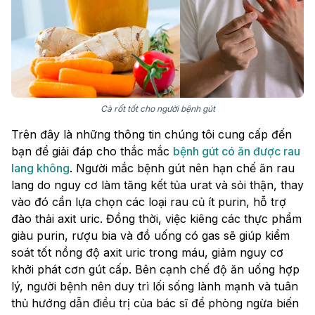
Cà rốt tốt cho người bệnh gút
Trên đây là những thông tin chúng tôi cung cấp đến
bạn để giải đáp cho thắc mắc
bệnh gút có ăn được rau
lang không
. Người mắc bệnh gút nên hạn chế ăn rau
lang do nguy cơ làm tăng kết tủa urat và sỏi thận, thay
vào đó cần lựa chọn các loại rau củ ít purin, hỗ trợ
đào thải axit uric. Đồng thời, việc kiêng các thực phẩm
giàu purin, rượu bia và đồ uống có gas sẽ giúp kiểm
soát tốt nồng độ axit uric trong máu, giảm nguy cơ
khởi phát cơn gút cấp. Bên cạnh chế độ ăn uống hợp
lý, người bệnh nên duy trì lối sống lành mạnh và tuân
thủ hướng dẫn điều trị của bác sĩ để phòng ngừa biến