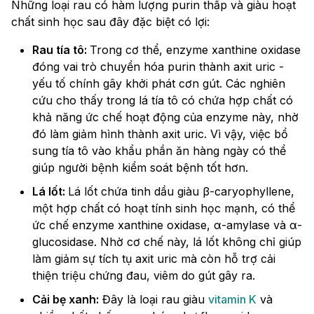
Những loại rau có hàm lượng purin thấp và giàu hoạt
chất sinh học sau đây đặc biệt có lợi:
Rau tía tô:
Trong cơ thể, enzyme xanthine oxidase
đóng vai trò chuyển hóa purin thành axit uric -
yếu tố chính gây khởi phát cơn gút. Các nghiên
cứu cho thấy trong lá tía tô có chứa hợp chất có
khả năng ức chế hoạt động của enzyme này, nhờ
đó làm giảm hình thành axit uric. Vì vậy, việc bổ
sung tía tô vào khẩu phần ăn hàng ngày có thể
giúp người bệnh kiểm soát bệnh tốt hơn.
Lá lốt:
Lá lốt chứa tinh dầu giàu β-caryophyllene,
một hợp chất có hoạt tính sinh học mạnh, có thể
ức chế enzyme xanthine oxidase, α-amylase và α-
glucosidase. Nhờ cơ chế này, lá lốt không chỉ giúp
làm giảm sự tích tụ axit uric mà còn hỗ trợ cải
thiện triệu chứng đau, viêm do gút gây ra.
Cải bẹ xanh:
Đây là loại rau giàu
vitamin K
và