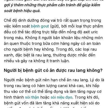
gợi ý thêm những thực phẩm cần tránh để giúp kiểm 
soát bệnh hiệu quả.
Chế độ dinh dưỡng đóng vai trò rất quan trọng trong
việc kiểm soát
bệnh gout
(gút), bởi mỗi loại thực phẩm
đều có thể tác động trực tiếp đến nồng độ axit uric
trong máu. Không ít người băn khoăn liệu những món
ăn quen thuộc trong bữa cơm hàng ngày có an toàn
cho người bệnh hay không. Trong đó, các loại rau
xanh, đặc biệt là rau lang, thường được nhắc đến
nhiều và gây ra không ít tranh luận.
Người bị bệnh gút có ăn được rau lang không?
Người mắc bệnh gút nên hạn chế ăn rau lang. Lý do là
trong rau lang có hàm lượng canxi khá cao, khi hấp
thu vào cơ thể có thể lắng đọng và làm tăng nguy cơ
hình thành
sỏi thận
hoặc
sỏi niệu đạo
. Trong khi đó,
bệnh gút vốn đã làm tăng khả năng xuất hiện sỏi do