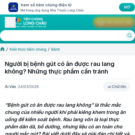
Xem sổ tiêm chủng điện tử
MỞ
Mở trong ứng dụng Nhà Thuốc Long Châu
Yêu cầu tư vấn
Kiến thức tiêm chủng
Bệnh
Người bị bệnh gút có ăn được rau lang
không? Những thực phẩm cần tránh
Chữ lớn
Ái Vân
24/03/2026
Chữ lớn
“Bệnh gút có ăn được rau lang không” là thắc mắc 
chung của nhiều người khi phải kiêng khem trong ăn 
uống để kiểm soát bệnh. Rau lang vốn là loại thực 
phẩm dân dã, bổ dưỡng, nhưng liệu có an toàn cho 
người mắc gút? Bài viết dưới đây sẽ giải đáp chi tiết và 