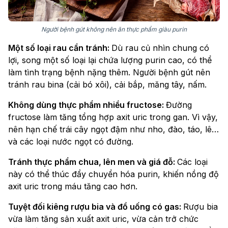
Người bệnh gút không nên ăn thực phẩm giàu purin
Một số loại rau cần tránh:
Dù rau củ nhìn chung có
lợi, song một số loại lại chứa lượng purin cao, có thể
làm tình trạng bệnh nặng thêm. Người bệnh gút nên
tránh rau bina (cải bó xôi), cải bắp, măng tây, nấm.
Không dùng thực phẩm nhiều fructose:
Đường
fructose làm tăng tổng hợp axit uric trong gan. Vì vậy,
nên hạn chế trái cây ngọt đậm như nho, đào, táo, lê…
và các loại nước ngọt có đường.
Tránh thực phẩm chua, lên men và giá đỗ:
Các loại
này có thể thúc đẩy chuyển hóa purin, khiến nồng độ
axit uric trong máu tăng cao hơn.
Tuyệt đối kiêng rượu bia và đồ uống có gas:
Rượu bia
vừa làm tăng sản xuất axit uric, vừa cản trở chức