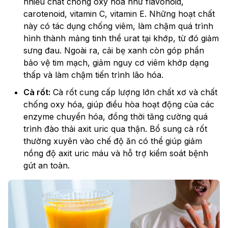
nhiều chất chống oxy hóa như flavonoid,
carotenoid, vitamin C, vitamin E. Những hoạt chất
này có tác dụng chống viêm, làm chậm quá trình
hình thành mảng tinh thể urat tại khớp, từ đó giảm
sưng đau. Ngoài ra, cải bẹ xanh còn góp phần
bảo vệ tim mạch, giảm nguy cơ viêm khớp dạng
thấp và làm chậm tiến trình lão hóa.
Cà rốt:
Cà rốt cung cấp lượng lớn chất xơ và chất
chống oxy hóa, giúp điều hòa hoạt động của các
enzyme chuyển hóa, đồng thời tăng cường quá
trình đào thải axit uric qua thận. Bổ sung cà rốt
thường xuyên vào chế độ ăn có thể giúp giảm
nồng độ axit uric máu và hỗ trợ kiểm soát bệnh
gút an toàn.