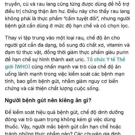
truyền, củ và rau lang cũng từng được dùng để hỗ trợ
điều trị chứng thận âm hư. Điều này cho thấy rau lang
không phải là thực phẩm “cấm tuyệt đối”, nhưng người
bệnh gút cần dùng ở mức độ hạn chế và có chọn lọc.
Thay vì tập trung vào một loại rau, chế độ ăn cho
người gút cần đa dạng, bổ sung đủ chất xơ, vitamin và
đạm từ thực vật, đồng thời giảm thực phẩm giàu purin
để hạn chế sự hình thành axit uric.
Tổ chức Y tế Thế
giới (WHO)
cũng nhấn mạnh vai trò của chế độ ăn
uống lành mạnh trong việc kiểm soát các bệnh mạn
tính, bao gồm bệnh gút, nhằm giảm nguy cơ biến
chứng và cải thiện chất lượng cuộc sống.
Người bệnh gút nên kiêng ăn gì?
Để kiểm soát hiệu quả bệnh gút, chế độ dinh dưỡng
đóng vai trò quan trọng không kém gì việc dùng
thuốc. Vậy, người mắc bệnh gút cần hạn chế hoặc
tránh những thực phẩm nào? Các chuyên gia dinh