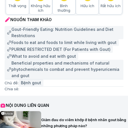
Thất vọng
Không hữu
Bình
Hữu ích
Rất hữu ích
ích
thường
NGUỒN THAM KHẢO
Gout-Friendly Eating: Nutrition Guidelines and Diet
Restrictions
Foods to eat and foods to limit while living with gout
PURINE RESTRICTED DIET (For Patients with Gout)
What to avoid and eat with gout
Beneficial properties and mechanisms of natural
phytochemicals to combat and prevent hyperuricemia
and gout
Bệnh gout
Chủ đề:
Chia sẻ:
NỘI DUNG LIÊN QUAN
Article
Giảm đau do viêm khớp ở bệnh nhân gout bằng
những phương pháp nào?