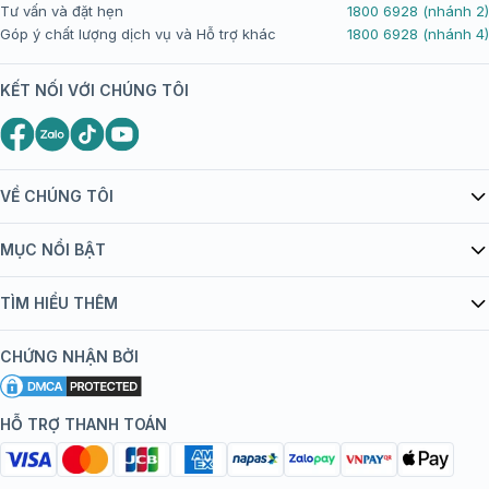
Tư vấn và đặt hẹn
1800 6928 (nhánh 2)
Góp ý chất lượng dịch vụ và Hỗ trợ khác
1800 6928 (nhánh 4)
KẾT NỐI VỚI CHÚNG TÔI
VỀ CHÚNG TÔI
Giới thiệu Tiêm Chủng FPT Long Châu
MỤC NỔI BẬT
Quy chế hoạt động website/ứng dụng thương mại điện tử
Danh mục vắc xin
TÌM HIỂU THÊM
bán hàng
Kiến thức tiêm chủng
Chính sách nội dung
Khuyến mãi
CHỨNG NHẬN BỞI
Đội ngũ bác sĩ, chuyên gia
Chính sách bảo mật
Tôi nên tiêm gì?
Hệ thống trung tâm tiêm chủng
HỖ TRỢ THANH TOÁN
Chính sách bảo mật dữ liệu cá nhân
Tiêm chủng đi nước ngoài
Chính sách thanh toán