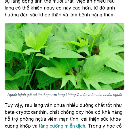
sự lắng đọng tinh thể muối urat. Việc ăn nhiều rau
lang có thể khiến nguy cơ này cao hơn, từ đó ảnh
hưởng đến sức khỏe thận và làm bệnh nặng thêm.
Người bệnh gút có ăn được rau lang không là thắc mắc của nhiều người
Tuy vậy, rau lang vẫn chứa nhiều dưỡng chất tốt như
beta-cryptoxanthin, chất chống oxy hóa có khả năng
hỗ trợ phòng ngừa viêm mạn tính, cải thiện sức khỏe
xương khớp và
tăng cường miễn dịch
. Trong y học cổ