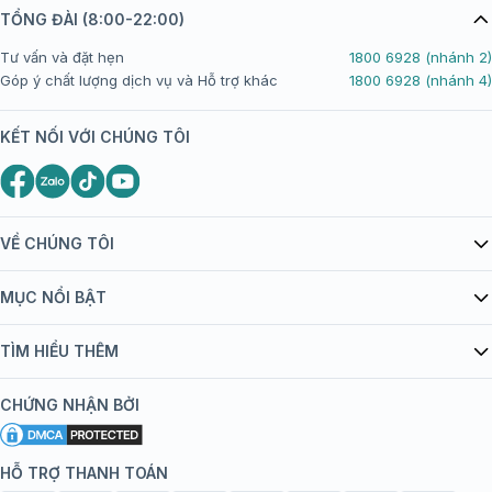
TỔNG ĐÀI (8:00-22:00)
Tư vấn và đặt hẹn
1800 6928 (nhánh 2)
Góp ý chất lượng dịch vụ và Hỗ trợ khác
1800 6928 (nhánh 4)
KẾT NỐI VỚI CHÚNG TÔI
VỀ CHÚNG TÔI
Giới thiệu Tiêm Chủng FPT Long Châu
MỤC NỔI BẬT
Quy chế hoạt động website/ứng dụng thương mại điện tử
Danh mục vắc xin
TÌM HIỂU THÊM
bán hàng
Kiến thức tiêm chủng
Chính sách nội dung
Khuyến mãi
CHỨNG NHẬN BỞI
Đội ngũ bác sĩ, chuyên gia
Chính sách bảo mật
Tôi nên tiêm gì?
Hệ thống trung tâm tiêm chủng
HỖ TRỢ THANH TOÁN
Chính sách bảo mật dữ liệu cá nhân
Tiêm chủng đi nước ngoài