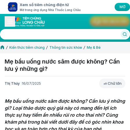
Xem sổ tiêm chủng điện tử
MỞ
Mở trong ứng dụng Nhà Thuốc Long Châu
Yêu cầu tư vấn
Kiến thức tiêm chủng
Thông tin sức khỏe
Mẹ & Bé
Mẹ bầu uống nước sâm được không? Cần
lưu ý những gì?
Chữ lớn
Thị Thúy
16/07/2025
Chữ lớn
Mẹ bầu uống nước sâm được không? Cần lưu ý những 
gì? Loại thảo dược quý giá này có mang đến lợi ích 
thực sự hay tiềm ẩn nhiều rủi ro cho thai nhi? Cùng 
khám phá trong bài viết dưới đây để có góc nhìn khoa 
học và an toàn hơn cho thai kỳ của bạn nhé.