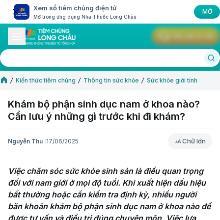
Xem sổ tiêm chủng điện tử
MỞ
Mở trong ứng dụng Nhà Thuốc Long Châu
Yêu cầu tư vấn
Kiến thức tiêm chủng
Thông tin sức khỏe
Sức khỏe giới tính
Khám bộ phận sinh dục nam ở khoa nào?
Cần lưu ý những gì trước khi đi khám?
Chữ lớn
Nguyễn Thu
17/06/2025
Chữ lớn
Việc chăm sóc sức khỏe sinh sản là điều quan trọng 
đối với nam giới ở mọi độ tuổi. Khi xuất hiện dấu hiệu 
bất thường hoặc cần kiểm tra định kỳ, nhiều người 
băn khoăn khám bộ phận sinh dục nam ở khoa nào để 
được tư vấn và điều trị đúng chuyên môn. Việc lựa 