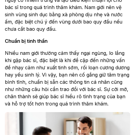
nguy cơ nhiễm trùng và tạo điều kiện thuận lợi cho
bác sĩ trong quá trình thăm khám. Nam giới nên vệ
sinh vùng sinh dục bằng xà phòng dịu nhẹ và nước
ấm, đặc biệt chú ý đến vùng dưới bao quy đầu nếu
chưa cắt bao quy đầu.
Chuẩn bị tinh thần
Nhiều nam giới thường cảm thấy ngại ngùng, lo lắng
khi gặp bác sĩ, đặc biệt là khi đề cập đến những vấn
đề nhạy cảm như xuất tinh sớm, rối loạn cương dương
hay yếu sinh lý. Vì vậy, bạn nên cố gắng giữ tâm trạng
bình tĩnh, chuẩn bị sẵn các thông tin cá nhân cũng
như những câu hỏi cần trao đổi với bác sĩ. Sự cởi mở,
chân thành sẽ giúp bác sĩ hiểu rõ tình trạng của bạn
và hỗ trợ tốt hơn trong quá trình thăm khám.