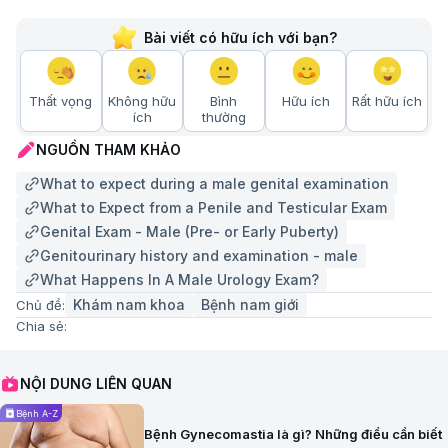
Bài viết có hữu ích với bạn?
Thất vọng
Không hữu
Bình
Hữu ích
Rất hữu ích
ích
thường
NGUỒN THAM KHẢO
What to expect during a male genital examination
What to Expect from a Penile and Testicular Exam
Genital Exam - Male (Pre- or Early Puberty)
Genitourinary history and examination - male
What Happens In A Male Urology Exam?
Khám nam khoa
Bệnh nam giới
Chủ đề:
Chia sẻ:
NỘI DUNG LIÊN QUAN
Bệnh A-Z
Bệnh Gynecomastia là gì? Những điều cần biết