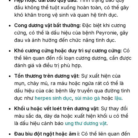
Hẹp hoặc dài bao quy đầu:
Tình trạng bao quy
đầu không thể tuột xuống hoàn toàn, có thể gây
khó khăn trong vệ sinh và quan hệ tình dục.
Cong dương vật bất thường:
Đặc biệt khi cương
cứng, có thể là dấu hiệu của bệnh Peyronie, gây
đau và ảnh hưởng đến chức năng tình dục.
Khó cương cứng hoặc duy trì sự cương cứng:
Có
thể liên quan đến rối loạn cương dương, cần được
đánh giá và điều trị phù hợp.
Tổn thương trên dương vật:
Sự xuất hiện của
mụn, chảy mủ, ra máu hoặc ngứa rát có thể là
dấu hiệu của các bệnh lây truyền qua đường tình
dục như
herpes sinh dục
,
sùi mào gà
hoặc
lậu
.
Khối u hoặc vết loét trên dương vật:
Sự thay đổi
màu sắc da, dày da hoặc xuất hiện khối u có thể
là dấu hiệu cảnh báo
ung thư dương vật
.
Đau bìu đột ngột hoặc âm ỉ:
Có thể liên quan đến