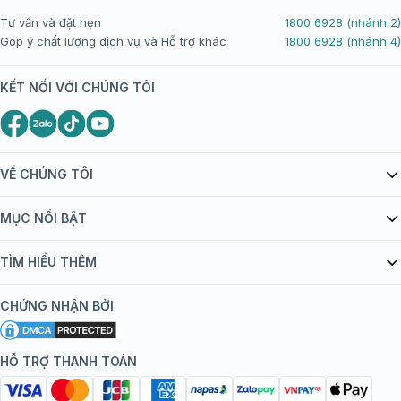
Tư vấn và đặt hẹn
1800 6928 (nhánh 2)
Góp ý chất lượng dịch vụ và Hỗ trợ khác
1800 6928 (nhánh 4)
KẾT NỐI VỚI CHÚNG TÔI
VỀ CHÚNG TÔI
Giới thiệu Tiêm Chủng FPT Long Châu
MỤC NỔI BẬT
Quy chế hoạt động website/ứng dụng thương mại điện tử
Danh mục vắc xin
TÌM HIỂU THÊM
bán hàng
Kiến thức tiêm chủng
Chính sách nội dung
Khuyến mãi
CHỨNG NHẬN BỞI
Đội ngũ bác sĩ, chuyên gia
Chính sách bảo mật
Tôi nên tiêm gì?
Hệ thống trung tâm tiêm chủng
HỖ TRỢ THANH TOÁN
Chính sách bảo mật dữ liệu cá nhân
Tiêm chủng đi nước ngoài