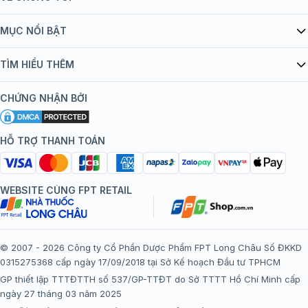
Giới thiệu Tiêm Chủng FPT Long Châu
MỤC NỔI BẬT
Quy chế hoạt động website/ứng dụng thương mại điện tử
Danh mục vắc xin
TÌM HIỂU THÊM
bán hàng
Kiến thức tiêm chủng
Chính sách nội dung
Khuyến mãi
CHỨNG NHẬN BỞI
Đội ngũ bác sĩ, chuyên gia
Chính sách bảo mật
Tôi nên tiêm gì?
Hệ thống trung tâm tiêm chủng
HỖ TRỢ THANH TOÁN
Chính sách bảo mật dữ liệu cá nhân
Tiêm chủng đi nước ngoài
Chính sách thanh toán
WEBSITE CÙNG FPT RETAIL
Chính sách đổi trả gói, mũi tiêm tại trung tâm tiêm chủng
FPT Long Châu
Chính sách “Gia đình là Số 1”
© 2007 - 2026 Công ty Cổ Phần Dược Phẩm FPT Long Châu Số ĐKKD
0315275368 cấp ngày 17/09/2018 tại Sở Kế hoạch Đầu tư TPHCM
Thể lệ chương trình “Tích điểm nhận đặc quyền”
GP thiết lập TTTĐTTH số 537/GP-TTĐT do Sở TTTT Hồ Chí Minh cấp
ngày 27 tháng 03 năm 2025