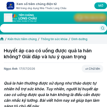
Xem sổ tiêm chủng điện tử
MỞ
Mở trong ứng dụng Nhà Thuốc Long Châu
Yêu cầu tư vấn
Kiến thức tiêm chủng
Thông tin sức khỏe
Dinh dưỡng
Huyết áp cao có uống được quả la hán
không? Giải đáp và lưu ý quan trọng
Chữ lớn
Ngọc Ánh
17/07/2026
Chữ lớn
Quả la hán thường được sử dụng như thảo dược tự 
nhiên hỗ trợ sức khỏe. Tuy nhiên, người bị huyết áp 
cao có uống được quả la hán không là điều cần được 
cân nhắc kỹ lưỡng. Bài viết hôm nay sẽ giúp bạn làm 
sáng tỏ chủ đề này.