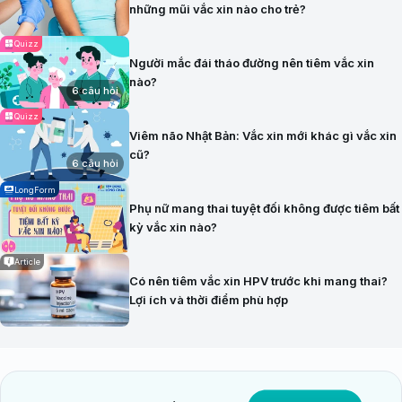
những mũi vắc xin nào cho trẻ?
Quizz
Người mắc đái tháo đường nên tiêm vắc xin
nào?
6 câu hỏi
Quizz
Viêm não Nhật Bản: Vắc xin mới khác gì vắc xin
cũ?
6 câu hỏi
LongForm
Phụ nữ mang thai tuyệt đối không được tiêm bất
kỳ vắc xin nào?
Article
Có nên tiêm vắc xin HPV trước khi mang thai?
Lợi ích và thời điểm phù hợp