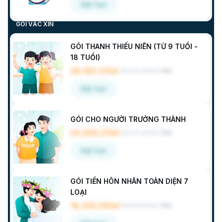
Đặt hẹn
GÓI VẮC XIN
GÓI THANH THIẾU NIÊN (TỪ 9 TUỔI -
18 TUỔI)
28.190.310đ
29.274.300đ
/
Gói
Đặt hẹn
GÓI CHO NGƯỜI TRƯỞNG THÀNH
25.269.210đ
26.271.300đ
/
Gói
Đặt hẹn
GÓI TIỀN HÔN NHÂN TOÀN DIỆN 7
LOẠI
18.305.560đ
18.818.800đ
/
Gói