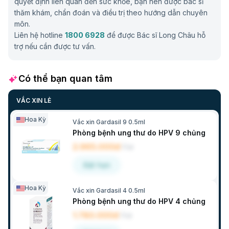
quyết định liên quan đến sức khỏe, bạn nên được bác sĩ
thăm khám, chẩn đoán và điều trị theo hướng dẫn chuyên
môn.
Liên hệ hotline
1800 6928
để được Bác sĩ Long Châu hỗ
trợ nếu cần được tư vấn.
Có thể bạn quan tâm
VẮC XIN LẺ
Hoa Kỳ
Vắc xin Gardasil 9 0.5ml
Phòng bệnh ung thư do HPV 9 chủng
2.965.000đ
/
Lọ
Đặt hẹn
Hoa Kỳ
Vắc xin Gardasil 4 0.5ml
Phòng bệnh ung thư do HPV 4 chủng
1.780.000đ
/
Lọ