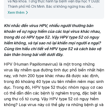
và Nội khoa. Từng thực hành tại bệnh viện Đại học Y Dược
Thành phố Hồ Chí Minh. Bác sĩ không ngừng trau dồi
chuyên môn nhằm mang đến những thông tin hữu ích cho
Xem thêm
cộng đồng.
Khi nhắc đến virus HPV, nhiều người thường băn 
khoăn về sự nguy hiểm của các loại virus khác nhau, 
trong đó có HPV type 52. Vậy HPV type 52 có nguy 
hiểm không, và tại sao nó lại khiến mọi người e ngại? 
Cùng tìm hiểu chi tiết về HPV type 52 và cách bảo vệ 
bản thân trong bài viết dưới đây.
HPV (Human Papillomavirus) là một trong những
virus lây nhiễm qua đường tình dục phổ biến nhất hiện
nay, với hơn 200 type khác nhau đã được xác định,
trong đó khoảng 40 type ưu tiên nhiễm niêm mạc sinh
dục. Trong đó, HPV type 52 thuộc nhóm nguy cơ cao
có thể dẫn đến các bệnh lý nghiêm trọng, đặc biệt là
ung thư cổ tử cung. Vậy HPV type 52 có nguy hiểm
không? Loại virus này có thể gây ra những bệnh gì và