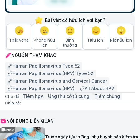
Đặt hẹn
Bài viết có hữu ích với bạn?
Thất vọng
Không hữu
Bình
Hữu ích
Rất hữu ích
ích
thường
NGUỒN THAM KHẢO
Human Papillomavirus Type 52
Human Papillomavirus (HPV) Type 52
Human Papillomavirus and Cervical Cancer
Human Papillomavirus (HPV)
All About HPV
Tiêm hpv
Ung thư cổ tử cung
Tiêm chủng
Chủ đề:
Chia sẻ:
NỘI DUNG LIÊN QUAN
Article
Trước ngày tựu trường, phụ huynh nên kiểm tra