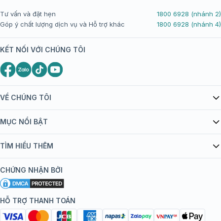
Tư vấn và đặt hẹn
1800 6928 (nhánh 2)
Góp ý chất lượng dịch vụ và Hỗ trợ khác
1800 6928 (nhánh 4)
KẾT NỐI VỚI CHÚNG TÔI
VỀ CHÚNG TÔI
Giới thiệu Tiêm Chủng FPT Long Châu
MỤC NỔI BẬT
Quy chế hoạt động website/ứng dụng thương mại điện tử
Danh mục vắc xin
TÌM HIỂU THÊM
bán hàng
Kiến thức tiêm chủng
Chính sách nội dung
Khuyến mãi
CHỨNG NHẬN BỞI
Đội ngũ bác sĩ, chuyên gia
Chính sách bảo mật
Tôi nên tiêm gì?
Hệ thống trung tâm tiêm chủng
HỖ TRỢ THANH TOÁN
Chính sách bảo mật dữ liệu cá nhân
Tiêm chủng đi nước ngoài