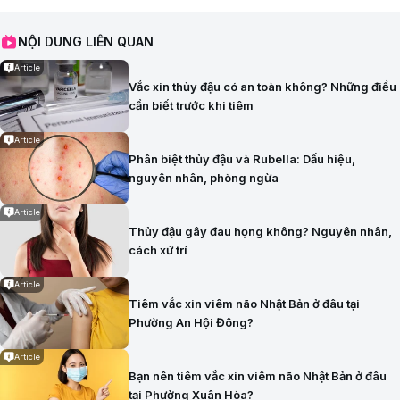
NỘI DUNG LIÊN QUAN
Article
Vắc xin thủy đậu có an toàn không? Những điều
cần biết trước khi tiêm
Article
Phân biệt thủy đậu và Rubella: Dấu hiệu,
nguyên nhân, phòng ngừa
Article
Thủy đậu gây đau họng không? Nguyên nhân,
cách xử trí
Article
Tiêm vắc xin viêm não Nhật Bản ở đâu tại
Phường An Hội Đông?
Article
Bạn nên tiêm vắc xin viêm não Nhật Bản ở đâu
tại Phường Xuân Hòa?