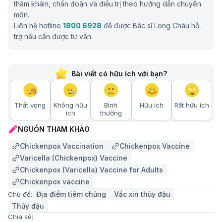
thăm khám, chẩn đoán và điều trị theo hướng dẫn chuyên
môn.
Liên hệ hotline
1800 6928
để được Bác sĩ Long Châu hỗ
trợ nếu cần được tư vấn.
Bài viết có hữu ích với bạn?
Thất vọng
Không hữu
Bình
Hữu ích
Rất hữu ích
ích
thường
NGUỒN THAM KHẢO
Chickenpox Vaccination
Chickenpox Vaccine
Varicella (Chickenpox) Vaccine
Chickenpox (Varicella) Vaccine for Adults
Chickenpox vaccine
Địa điểm tiêm chủng
Vắc xin thủy đậu
Chủ đề:
Thủy đậu
Chia sẻ: