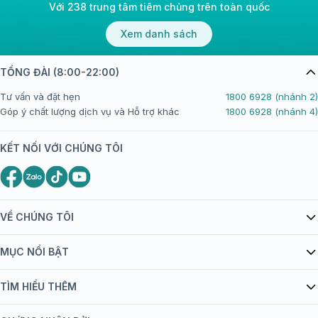
Với 238 trung tâm tiêm chủng trên toàn quốc
Xem danh sách
TỔNG ĐÀI (8:00-22:00)
Tư vấn và đặt hẹn
1800 6928 (nhánh 2)
Góp ý chất lượng dịch vụ và Hỗ trợ khác
1800 6928 (nhánh 4)
KẾT NỐI VỚI CHÚNG TÔI
VỀ CHÚNG TÔI
Giới thiệu Tiêm Chủng FPT Long Châu
MỤC NỔI BẬT
Quy chế hoạt động website/ứng dụng thương mại điện tử
Danh mục vắc xin
TÌM HIỂU THÊM
bán hàng
Kiến thức tiêm chủng
Chính sách nội dung
Khuyến mãi