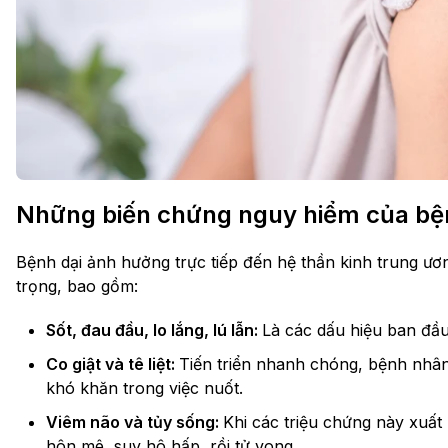
Những biến chứng nguy hiểm của bệ
Bệnh dại ảnh hưởng trực tiếp đến hệ thần kinh trung ươ
trọng, bao gồm:
Sốt, đau đầu, lo lắng, lú lẫn:
Là các dấu hiệu ban đầ
Co giật và tê liệt:
Tiến triển nhanh chóng, bệnh nhân
khó khăn trong việc nuốt.
Viêm não và tủy sống:
Khi các triệu chứng này xuất
hôn mê, suy hô hấp, rồi tử vong.