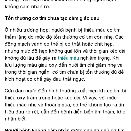
không cảm nhận rõ.
Tổn thương cơ tim chưa tạo cảm giác đau
Ở nhiều trường hợp, người bệnh bị thiếu máu cơ tim
thầm lặng do mức độ tổn thương cơ tim còn nhẹ. Các
động mạch vành có thể bị co thắt hoặc chít hẹp,
nhưng mức độ hẹp không quá lớn và thời gian kéo dài
không đủ lâu để gây ra
thiếu máu
nghiêm trọng. Khi
lưu lượng máu giàu oxy đến nuôi tim chỉ giảm nhẹ và
trong thời gian ngắn, cơ tim chưa bị tổn thương đủ để
kích hoạt cơ chế gây đau thắt ngực.
Cơn đau ngực điển hình thường xuất hiện khi cơ tim bị
thiếu oxy trầm trọng hoặc kéo dài. Vì vậy, với mức
thiếu máu nhẹ và thoáng qua, cơ thể không tạo ra tín
hiệu đau rõ rệt, dẫn đến bệnh diễn biến âm thầm, khó
nhận biết.
Người bệnh không cảm nhận được cơn đau dù cơ tim