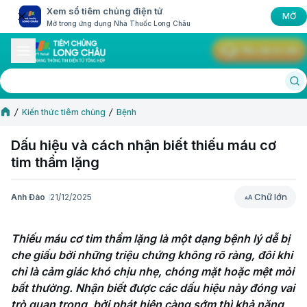
Xem sổ tiêm chủng điện tử
MỞ
Mở trong ứng dụng Nhà Thuốc Long Châu
Yêu cầu tư vấn
Kiến thức tiêm chủng
Bệnh
Dấu hiệu và cách nhận biết thiếu máu cơ
tim thầm lặng
Chữ lớn
Anh Đào
21/12/2025
Chữ lớn
Thiếu máu cơ tim thầm lặng là một dạng bệnh lý dễ bị 
che giấu bởi những triệu chứng không rõ ràng, đôi khi 
chỉ là cảm giác khó chịu nhẹ, chóng mặt hoặc mệt mỏi 
bất thường. Nhận biết được các dấu hiệu này đóng vai 
trò quan trọng, bởi phát hiện càng sớm thì khả năng 