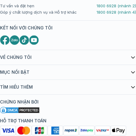
Tư vấn và đặt hẹn
1800 6928 (nhánh 2)
Góp ý chất lượng dịch vụ và Hỗ trợ khác
1800 6928 (nhánh 4)
KẾT NỐI VỚI CHÚNG TÔI
VỀ CHÚNG TÔI
Giới thiệu Tiêm Chủng FPT Long Châu
MỤC NỔI BẬT
Quy chế hoạt động website/ứng dụng thương mại điện tử
Danh mục vắc xin
TÌM HIỂU THÊM
bán hàng
Kiến thức tiêm chủng
Chính sách nội dung
Khuyến mãi
CHỨNG NHẬN BỞI
Đội ngũ bác sĩ, chuyên gia
Chính sách bảo mật
Tôi nên tiêm gì?
Hệ thống trung tâm tiêm chủng
HỖ TRỢ THANH TOÁN
Chính sách bảo mật dữ liệu cá nhân
Tiêm chủng đi nước ngoài
Chính sách thanh toán