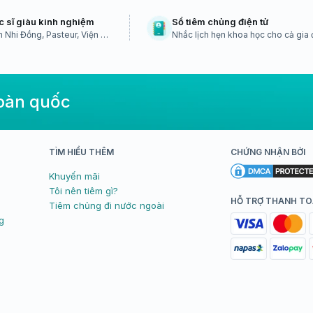
c sĩ giàu kinh nghiệm
Sổ tiêm chủng điện tử
 Nhi Đồng, Pasteur, Viện vệ
Nhắc lịch hẹn khoa học cho cả gia 
TW...
toàn quốc
TÌM HIỂU THÊM
CHỨNG NHẬN BỞI
Khuyến mãi
Tôi nên tiêm gì?
HỖ TRỢ THANH T
Tiêm chủng đi nước ngoài
g