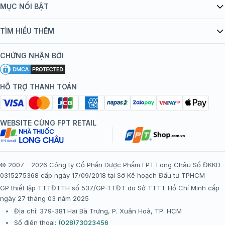
Giới thiệu Tiêm Chủng FPT Long Châu
MỤC NỔI BẬT
Quy chế hoạt động website/ứng dụng thương mại điện tử
Danh mục vắc xin
TÌM HIỂU THÊM
bán hàng
Kiến thức tiêm chủng
Chính sách nội dung
Khuyến mãi
CHỨNG NHẬN BỞI
Đội ngũ bác sĩ, chuyên gia
Chính sách bảo mật
Tôi nên tiêm gì?
Hệ thống trung tâm tiêm chủng
HỖ TRỢ THANH TOÁN
Chính sách bảo mật dữ liệu cá nhân
Tiêm chủng đi nước ngoài
Chính sách thanh toán
WEBSITE CÙNG FPT RETAIL
Chính sách đổi trả gói, mũi tiêm tại trung tâm tiêm chủng
FPT Long Châu
Chính sách “Gia đình là Số 1”
© 2007 - 2026 Công ty Cổ Phần Dược Phẩm FPT Long Châu Số ĐKKD
0315275368 cấp ngày 17/09/2018 tại Sở Kế hoạch Đầu tư TPHCM
Thể lệ chương trình “Tích điểm nhận đặc quyền”
GP thiết lập TTTĐTTH số 537/GP-TTĐT do Sở TTTT Hồ Chí Minh cấp
ngày 27 tháng 03 năm 2025
Địa chỉ: 379-381 Hai Bà Trưng, P. Xuân Hoà, TP. HCM
Số điện thoại:
(028)73023456