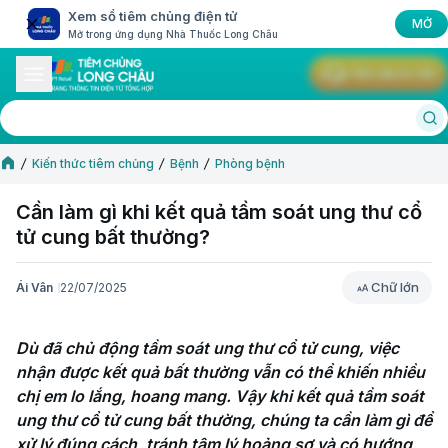
Xem sổ tiêm chủng điện tử
MỞ
Mở trong ứng dụng Nhà Thuốc Long Châu
Yêu cầu tư vấn
Kiến thức tiêm chủng
Bệnh
Phòng bệnh
Cần làm gì khi kết quả tầm soát ung thư cổ
tử cung bất thường?
Chữ lớn
Ái Vân
22/07/2025
Chữ lớn
Dù đã chủ động tầm soát ung thư cổ tử cung, việc 
nhận được kết quả bất thường vẫn có thể khiến nhiều 
chị em lo lắng, hoang mang. Vậy khi kết quả tầm soát 
ung thư cổ tử cung bất thường, chúng ta cần làm gì để 
xử lý đúng cách, tránh tâm lý hoảng sợ và có hướng 