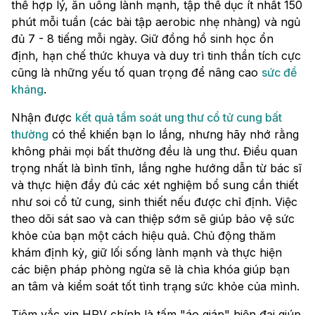
thể hợp lý, ăn uống lành mạnh, tập thể dục ít nhất 150
phút mỗi tuần (các bài tập aerobic nhẹ nhàng) và ngủ
đủ 7 - 8 tiếng mỗi ngày. Giữ đồng hồ sinh học ổn
định, hạn chế thức khuya và duy trì tinh thần tích cực
cũng là những yếu tố quan trọng để nâng cao
sức đề
kháng
.
Nhận được
kết quả tầm soát ung thư cổ tử cung bất
thường
có thể khiến bạn lo lắng, nhưng hãy nhớ rằng
không phải mọi bất thường đều là ung thư. Điều quan
trọng nhất là bình tĩnh, lắng nghe hướng dẫn từ bác sĩ
và thực hiện đầy đủ các xét nghiệm bổ sung cần thiết
như soi cổ tử cung, sinh thiết nếu được chỉ định. Việc
theo dõi sát sao và can thiệp sớm sẽ giúp bảo vệ sức
khỏe của bạn một cách hiệu quả. Chủ động thăm
khám định kỳ, giữ lối sống lành mạnh và thực hiện
các biện pháp phòng ngừa sẽ là chìa khóa giúp bạn
an tâm và kiểm soát tốt tình trạng sức khỏe của mình.
Tiêm vắc xin HPV chính là tấm "áo giáp" hiện đại giúp