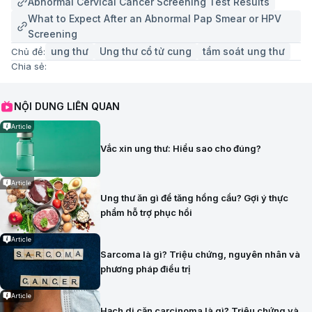
Abnormal Cervical Cancer Screening Test Results
What to Expect After an Abnormal Pap Smear or HPV
Screening
ung thư
Ung thư cổ tử cung
tầm soát ung thư
Chủ đề:
Chia sẻ:
NỘI DUNG LIÊN QUAN
Article
Vắc xin ung thư: Hiểu sao cho đúng?
Article
Ung thư ăn gì để tăng hồng cầu? Gợi ý thực
phẩm hỗ trợ phục hồi
Article
Sarcoma là gì? Triệu chứng, nguyên nhân và
phương pháp điều trị
Article
Hạch di căn carcinoma là gì? Triệu chứng và