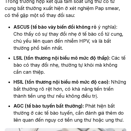
Trong trường hợp kết quả tầm soát ung thư cổ tử
cung bất thường xuất hiện ở xét nghiệm Pap smear,
có thể gặp một số thay đổi sau:
ASCUS (tế bào vảy biến đổi không rõ
ý nghĩa):
Cho thấy có sự thay đổi nhẹ ở tế bào cổ tử cung,
chủ yếu liên quan đến nhiễm HPV, và là bất
thường phổ biến nhất.
LSIL (tổn thương nội biểu mô mức độ thấp):
Các tế
bào có thay đổi nhẹ, thường tự khỏi mà không
cần can thiệp.
HSIL (tổn thương nội biểu mô mức độ cao):
Những
bất thường rõ rệt hơn, có khả năng tiến triển
thành tiền ung thư nếu không điều trị.
AGC (tế bào tuyến bất thường):
Phát hiện bất
thường ở các tế bào tuyến, cần đánh giá thêm do
liên quan đến nguy cơ tiền ung thư hoặc ung thư.