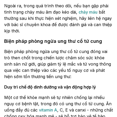
Ngoài ra, trong quá trình theo dõi, nếu bạn gặp phải
tình trạng chảy máu âm đạo kéo dài,
chảy máu
bất
thường sau khi thực hiện xét nghiệm, hãy liên hệ ngay
với bác sĩ chuyên khoa để được đánh giá và can thiệp
kịp thời.
Biện pháp phòng ngừa ung thư cổ tử cung
Biện pháp phòng ngừa ung thư cổ tử cung đóng vai
trò then chốt trong chiến lược chăm sóc sức khỏe
sinh sản nữ giới, giúp giảm tỷ lệ mắc và tử vong thông
qua việc can thiệp vào các yếu tố nguy cơ và phát
hiện sớm tổn thương tiền ung thư:
Duy trì chế độ dinh dưỡng và vận động hợp lý
Một cơ thể khỏe mạnh sẽ tự nhiên chống lại nhiều
nguy cơ bệnh tật, trong đó có ung thư cổ tử cung. Ăn
uống đầy đủ các
vitamin A
, C, E và canxi - những chất
chống oxy hóa mạnh mẽ - sẽ hỗ trợ bảo vệ tế bào