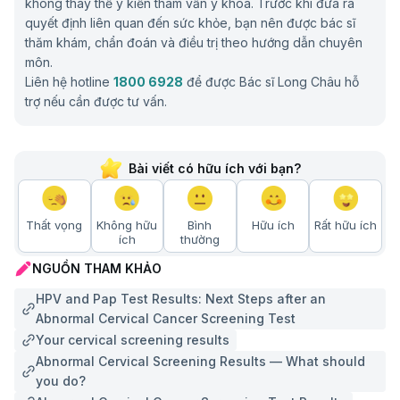
không thay thế ý kiến tham vấn y khoa. Trước khi đưa ra
quyết định liên quan đến sức khỏe, bạn nên được bác sĩ
thăm khám, chẩn đoán và điều trị theo hướng dẫn chuyên
môn.
Liên hệ hotline
1800 6928
để được Bác sĩ Long Châu hỗ
trợ nếu cần được tư vấn.
Bài viết có hữu ích với bạn?
Thất vọng
Không hữu
Bình
Hữu ích
Rất hữu ích
ích
thường
NGUỒN THAM KHẢO
HPV and Pap Test Results: Next Steps after an
Abnormal Cervical Cancer Screening Test
Your cervical screening results
Abnormal Cervical Screening Results — What should
you do?