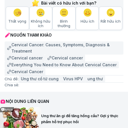
Bài viết có hữu ích với bạn?
Thất vọng
Không hữu
Bình
Hữu ích
Rất hữu ích
ích
thường
NGUỒN THAM KHẢO
Cervical Cancer: Causes, Symptoms, Diagnosis &
Treatment
Cervical cancer
Cervical cancer
Everything You Need to Know About Cervical Cancer
Cervical Cancer
Ung thư cổ tử cung
Virus HPV
ung thư
Chủ đề:
Chia sẻ:
NỘI DUNG LIÊN QUAN
Article
Ung thư ăn gì để tăng hồng cầu? Gợi ý thực
phẩm hỗ trợ phục hồi