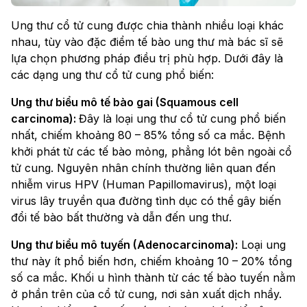
Ung thư cổ tử cung được chia thành nhiều loại khác
nhau, tùy vào đặc điểm tế bào ung thư mà bác sĩ sẽ
lựa chọn phương pháp điều trị phù hợp. Dưới đây là
các dạng ung thư cổ tử cung phổ biến:
Ung thư biểu mô tế bào gai (Squamous cell
carcinoma):
Đây là loại ung thư cổ tử cung phổ biến
nhất, chiếm khoảng 80 – 85% tổng số ca mắc. Bệnh
khởi phát từ các tế bào mỏng, phẳng lót bên ngoài cổ
tử cung. Nguyên nhân chính thường liên quan đến
nhiễm virus HPV (Human Papillomavirus), một loại
virus lây truyền qua đường tình dục có thể gây biến
đổi tế bào bất thường và dẫn đến ung thư.
Ung thư biểu mô tuyến (Adenocarcinoma):
Loại ung
thư này ít phổ biến hơn, chiếm khoảng 10 – 20% tổng
số ca mắc. Khối u hình thành từ các tế bào tuyến nằm
ở phần trên của cổ tử cung, nơi sản xuất dịch nhầy.