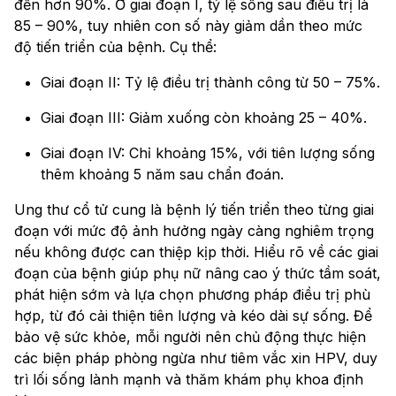
đến hơn 90%. Ở giai đoạn I, tỷ lệ sống sau điều trị là
85 – 90%, tuy nhiên con số này giảm dần theo mức
độ tiến triển của bệnh. Cụ thể:
Giai đoạn II: Tỷ lệ điều trị thành công từ 50 – 75%.
Giai đoạn III: Giảm xuống còn khoảng 25 – 40%.
Giai đoạn IV: Chỉ khoảng 15%, với tiên lượng sống
thêm khoảng 5 năm sau chẩn đoán.
Ung thư cổ tử cung là bệnh lý tiến triển theo từng giai
đoạn với mức độ ảnh hưởng ngày càng nghiêm trọng
nếu không được can thiệp kịp thời. Hiểu rõ về các giai
đoạn của bệnh giúp phụ nữ nâng cao ý thức tầm soát,
phát hiện sớm và lựa chọn phương pháp điều trị phù
hợp, từ đó cải thiện tiên lượng và kéo dài sự sống. Để
bảo vệ sức khỏe, mỗi người nên chủ động thực hiện
các biện pháp phòng ngừa như tiêm vắc xin HPV, duy
trì lối sống lành mạnh và thăm khám phụ khoa định