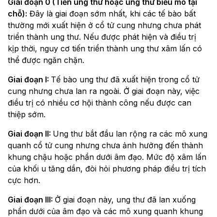
Giai đoạn 0 (Tiền ung thư hoặc ung thư biểu mô tại
chỗ):
Đây là giai đoạn sớm nhất, khi các tế bào bất
thường mới xuất hiện ở cổ tử cung nhưng chưa phát
triển thành ung thư. Nếu được phát hiện và điều trị
kịp thời, nguy cơ tiến triển thành ung thư xâm lấn có
thể được ngăn chặn.
Giai đoạn I:
Tế bào ung thư đã xuất hiện trong cổ tử
cung nhưng chưa lan ra ngoài. Ở giai đoạn này, việc
điều trị có nhiều cơ hội thành công nếu được can
thiệp sớm.
Giai đoạn II:
Ung thư bắt đầu lan rộng ra các mô xung
quanh cổ tử cung nhưng chưa ảnh hưởng đến thành
khung chậu hoặc phần dưới âm đạo. Mức độ xâm lấn
của khối u tăng dần, đòi hỏi phương pháp điều trị tích
cực hơn.
Giai đoạn III:
Ở giai đoạn này, ung thư đã lan xuống
phần dưới của âm đạo và các mô xung quanh khung