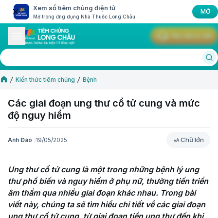
Xem sổ tiêm chủng điện tử
MỞ
Mở trong ứng dụng Nhà Thuốc Long Châu
Yêu cầu tư vấn
Kiến thức tiêm chủng
Bệnh
Các giai đoạn ung thư cổ tử cung và mức
độ nguy hiểm
Chữ lớn
Anh Đào
19/05/2025
Chữ lớn
Ung thư cổ tử cung là một trong những bệnh lý ung 
thư phổ biến và nguy hiểm ở phụ nữ, thường tiến triển 
âm thầm qua nhiều giai đoạn khác nhau. Trong bài 
viết này, chúng ta sẽ tìm hiểu chi tiết về các giai đoạn 
ung thư cổ tử cung, từ giai đoạn tiền ung thư đến khi 