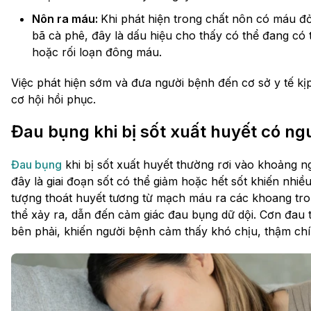
Nôn ra máu:
Khi phát hiện trong chất nôn có máu đ
bã cà phê, đây là dấu hiệu cho thấy có thể đang có t
hoặc rối loạn đông máu.
Việc phát hiện sớm và đưa người bệnh đến cơ sở y tế kịp
cơ hội hồi phục.
Đau bụng khi bị sốt xuất huyết có n
Đau bụng
khi bị sốt xuất huyết thường rơi vào khoảng ng
đây là giai đoạn sốt có thể giảm hoặc hết sốt khiến nhiề
tượng thoát huyết tương từ mạch máu ra các khoang tr
thể xảy ra, dẫn đến cảm giác đau bụng dữ dội. Cơn đau 
bên phải, khiến người bệnh cảm thấy khó chịu, thậm ch