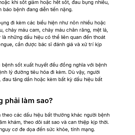
hoặc khi sốt giảm hoặc hết sốt, đau bụng nhiều,
h báo bệnh đang diễn tiến nặng.
ụng đi kèm các biểu hiện như nôn nhiều hoặc
áu, chảy máu cam, chảy máu chân răng, mệt lả,
y là những dấu hiệu có thể liên quan đến thoát
ngue, cần được bác sĩ đánh giá và xử trí kịp
 bệnh sốt xuất huyết đều đồng nghĩa với bệnh
ệnh lý đường tiêu hóa đi kèm. Dù vậy, người
, đau tăng dần hoặc kèm bất kỳ dấu hiệu bất
g phải làm sao?
m theo các dấu hiệu bất thường khác người bệnh
m khám, theo dõi sát sao và can thiệp kịp thời.
 nguy cơ đe dọa đến sức khỏe, tính mạng.