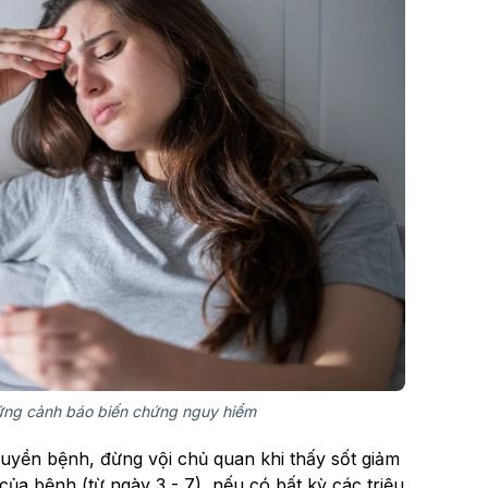
hứng cảnh báo biến chứng nguy hiểm
uyền bệnh, đừng vội chủ quan khi thấy sốt giảm
của bệnh (từ ngày 3 - 7), nếu có bất kỳ các triệu