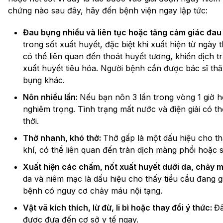
chứng nào sau đây, hãy đến bệnh viện ngay lập tức:
Đau bụng nhiều và liên tục hoặc tăng cảm giác đau
trong sốt xuất huyết, đặc biệt khi xuất hiện từ ngày 
có thể liên quan đến thoát huyết tương, khiến dịch 
xuất huyết tiêu hóa. Người bệnh cần được bác sĩ t
bụng khác.
Nôn nhiều lần:
Nếu bạn nôn 3 lần trong vòng 1 giờ ho
nghiêm trọng. Tình trạng mất nước và điện giải có 
thời.
Thở nhanh, khó thở:
Thở gấp là một dấu hiệu cho th
khí, có thể liên quan đến tràn dịch màng phổi hoặc 
Xuất hiện các chấm, nốt xuất huyết dưới da, chảy
da và niêm mạc là dấu hiệu cho thấy tiểu cầu đang 
bệnh có nguy cơ chảy máu nội tạng.
Vật vã kích thích, lừ đừ, li bì hoặc thay đổi ý thức:
Đâ
được đưa đến cơ sở y tế ngay.